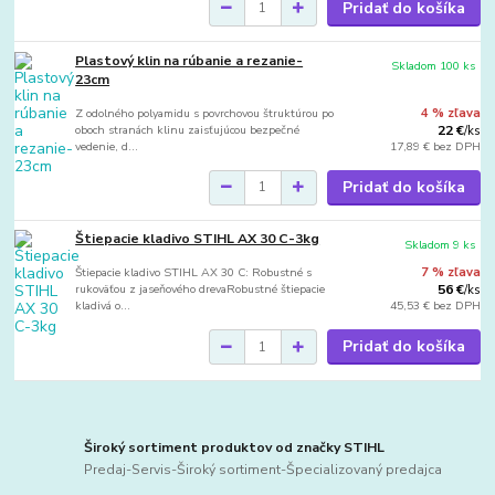
Pridať do košíka
Plastový klin na rúbanie a rezanie-
Skladom 100 ks
23cm
Z odolného polyamidu s povrchovou štruktúrou po
4 % zľava
oboch stranách klinu zaisťujúcou bezpečné
22 €
/
ks
vedenie, d...
17,89 €
bez DPH
Pridať do košíka
Štiepacie kladivo STIHL AX 30 C-3kg
Skladom 9 ks
Štiepacie kladivo STIHL AX 30 C: Robustné s
7 % zľava
rukoväťou z jaseňového drevaRobustné štiepacie
56 €
/
ks
kladivá o...
45,53 €
bez DPH
Pridať do košíka
Široký sortiment produktov od značky STIHL
Predaj-Servis-Široký sortiment-Špecializovaný predajca