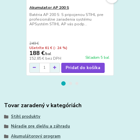
Akumulator AP 200 S
Batéria AP 200 S: S pripojenou STIHL pre
Ochrana tva
profesionálne zariadenia systému
STIHL
APSystém STIHL AP vás podp...
Ochrana tvá
a ľahko sa n
a sluchu dost
249 €
34,90 €
Ušetríte 61 €
(- 24 %)
Ušetríte 1,90
188 €
33 €
/
bal
/
ks
Skladom 5 bal
152,85 €
bez DPH
26,83 €
bez 
Pridať do košíka
Tovar zaradený v kategóriách
Stihl produkty
Náradie pre dielňu a záhradu
Akumulátorový program