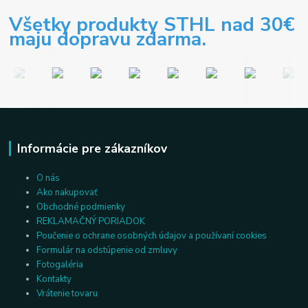
Všetky produkty STHL nad 30€
maju dopravu zdarma.
Informácie pre zákazníkov
O nás
Ako nakupovať
Obchodné podmienky
REKLAMAČNÝ PORIADOK
Poučenie o ochrane osobných údajov a používaní cookies
Formulár na odstúpenie od zmluvy
Fotogaléria
Kontakty
Vrátenie tovaru