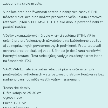
zapadne na svoje miesto.
V našom prehľade životnosti batérie a nabíjacích časov STIHL
môžete vidieť, ako dlho môžete pracovať s vašou akumulátorovou
reťazovou pílou STIHL MSA 161 T a ako dlho je potrebné nabíjať
použitú batériu.
Všetky akumulátorové náradie v rámci systému STIHL AP je
určené pre profesionálnych užívateľov a na každodenné použitie
aj za nepriaznivých poveternostných podmienok. Preto testovali
ochranu proti striekajúcej vode. Účinnosť je dokázaná náročnými
internými testami. Test striekajúcej vody je založený okrem iného
na štandarde IPX4.
VAROVANIE: Táto špeciálna reťazová píla je určená len pre
používateľov vyškolených v starostlivosti o stromy. Používanie bez
riadneho tréningu môže viesť k vážnym zraneniam.
Technické detaily
Dĺžka koľajnice 25-30 cm
Výkon 1 kW
Príkon 1250 W