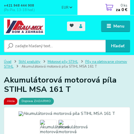
0
ks
+421 948 444 908
EUR
za
0 €
(Po-Pia, 13-18 hod.)
Menu
Hľadať
Úvod
Stihl produkty
Motorové píly STIHL
Píly na ošetrovanie stromov
STIHL
Akumulátorová motorová píla STIHL MSA 161 T
Akumulátorová motorová píla
STIHL MSA 161 T
Akcia
Doprava ZADARMO