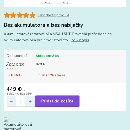
Ohodnotiť produkt
Bez akumulatora a bez nabíjačky
Akumulátorová reťazová píla MSA 161 T: Praktická profesionálna
akumulátorová píla pre arboristovTáto...
celý popis
Dostupnosť
Skladom 2 ks
Cena pred
479 €
zľavou
Ušetríte
30 € (
6
% zľava)
449 €
/
ks
365,04 €
bez DPH
Pridať do košíka