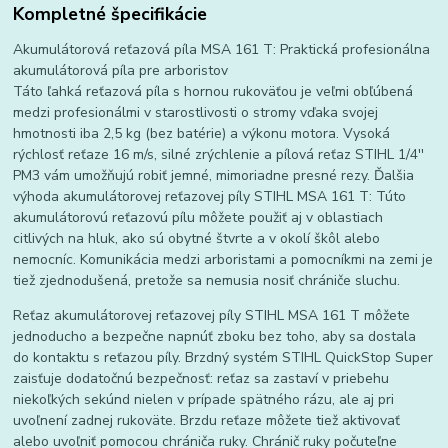
Kompletné špecifikácie
Akumulátorová reťazová píla MSA 161 T: Praktická profesionálna
akumulátorová píla pre arboristov
Táto ľahká reťazová píla s hornou rukoväťou je veľmi obľúbená
medzi profesionálmi v starostlivosti o stromy vďaka svojej
hmotnosti iba 2,5 kg (bez batérie) a výkonu motora. Vysoká
rýchlosť reťaze 16 m/s, silné zrýchlenie a pílová reťaz STIHL 1/4''
PM3 vám umožňujú robiť jemné, mimoriadne presné rezy. Ďalšia
výhoda akumulátorovej reťazovej píly STIHL MSA 161 T: Túto
akumulátorovú reťazovú pílu môžete použiť aj v oblastiach
citlivých na hluk, ako sú obytné štvrte a v okolí škôl alebo
nemocníc. Komunikácia medzi arboristami a pomocníkmi na zemi je
tiež zjednodušená, pretože sa nemusia nosiť chrániče sluchu.
Reťaz akumulátorovej reťazovej píly STIHL MSA 161 T môžete
jednoducho a bezpečne napnúť zboku bez toho, aby sa dostala
do kontaktu s reťazou píly. Brzdný systém STIHL QuickStop Super
zaisťuje dodatočnú bezpečnosť: reťaz sa zastaví v priebehu
niekoľkých sekúnd nielen v prípade spätného rázu, ale aj pri
uvoľnení zadnej rukoväte. Brzdu reťaze môžete tiež aktivovať
alebo uvoľniť pomocou chrániča ruky. Chránič ruky počuteľne