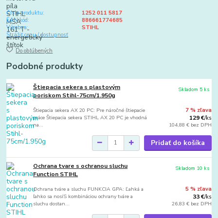
Číslo produktu:
1252 011 5817
EAN kód:
886661774685
Výrobca:
STIHL
Strážiť cenu / dostupnosť
Do obľúbených
Podobné produkty
Štiepacia sekera s plastovým
Skladom 5 ks
poriskom Stihl-75cm/1.950g
Štiepacia sekera AX 20 PC: Pre náročné štiepacie
7 % zľava
práce Štiepacia sekera STIHL AX 20 PC je vhodná
129 €
/
ks
na...
104,88 €
bez DPH
Pridať do košíka
Ochrana tvare s ochranou sluchu
Skladom 10 ks
Function STIHL
Ochrana tváre a sluchu FUNKCIA GPA: Ľahká a
5 % zľava
ľahko sa nosíS kombináciou ochrany tváre a
33 €
/
ks
sluchu dostan...
26,83 €
bez DPH