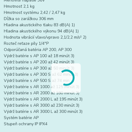
Menovité napätie 36V
Hmotnosť 2,1 kg
Hmotnosť systému 2,42 / 2,47 kg
Dĺžka so zarážkou 306 mm
Hladina akustického tlaku 83 dB(A) 1)
Hladina akustického výkonu 94 dB(A) 1)
Hodnota vibrácií vľavo/vpravo 2,1/2,2 m/s² 2)
Rozteč reťaze píly 1/4"P
Odporúčaná batéria AP 200, AP 300
Výdrž batérie s AP 100 až 18 minút 3)
Výdrž batérie s AP 200 až 42 minút 3)
Výdrž batérie s AP 300 až 50 minút 3)
Výdrž batérie s AP 300 S až 62 minút 3)
Výdrž batérie s AP 500 S až 74 min
Výdrž batérie s AR 1000 až 125 minút 3)
Výdrž batérie s AR 2000 až 180 minút 3)
Výdrž batérie s AR 2000 L až 195 minút 3)
Výdrž batérie s AR 3000 až 230 minút 3)
Výdrž batérie s AR 3000 L až 300 minút 3)
Systém batérie AP
Stupeň ochrany IP IPX4