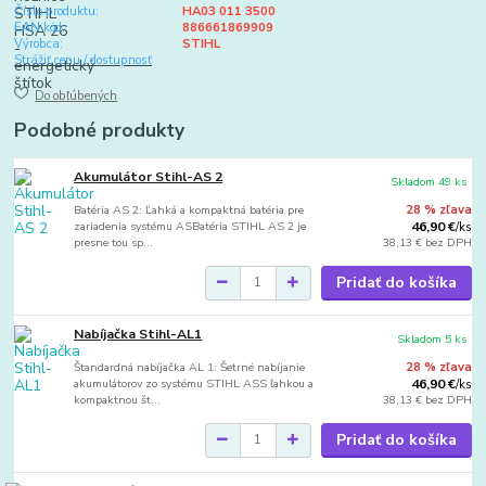
Číslo produktu:
HA03 011 3500
EAN kód:
886661869909
Výrobca:
STIHL
Strážiť cenu / dostupnosť
Do obľúbených
Podobné produkty
Akumulátor Stihl-AS 2
Skladom 49 ks
Batéria AS 2: Ľahká a kompaktná batéria pre
28 % zľava
zariadenia systému ASBatéria STIHL AS 2 je
46,90 €
/
ks
presne tou sp...
38,13 €
bez DPH
Pridať do košíka
Nabíjačka Stihl-AL1
Skladom 5 ks
Štandardná nabíjačka AL 1: Šetrné nabíjanie
28 % zľava
akumulátorov zo systému STIHL ASS ľahkou a
46,90 €
/
ks
kompaktnou št...
38,13 €
bez DPH
Pridať do košíka