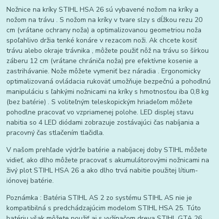
Nožnice na kríky STIHL HSA 26 sú vybavené nožom na kríky a
nožom na trávu . S nožom na kríky v tvare slzy s dĺžkou rezu 20
cm (vrátane ochrany noža) a optimalizovanou geometriou noža
spoľahlivo držia tenké konáre v rezacom noži. Ak chcete kosiť
trávu alebo okraje trávnika , môžete použiť nôž na trávu so šírkou
záberu 12 cm (vrátane chrániča noža) pre efektívne kosenie a
zastrihávanie. Nože môžete vymeniť bez náradia . Ergonomicky
optimalizovaná ovládacia rukoväť umožňuje bezpečnú a pohodlnú
manipuláciu s ľahkými nožnicami na kríky s hmotnosťou iba 0,8 kg
(bez batérie) . S voliteľným teleskopickým hriadeľom môžete
pohodlne pracovať vo vzpriamenej polohe. LED displej stavu
nabitia so 4 LED diódami zobrazuje zostávajúci čas nabíjania a
pracovný čas stlačením tlačidla.
V našom prehľade výdrže batérie a nabíjacej doby STIHL môžete
vidieť, ako dlho môžete pracovať s akumulátorovými nožnicami na
živý plot STIHL HSA 26 a ako dlho trvá nabitie použitej lítium-
iónovej batérie.
Poznámka : Batéria STIHL AS 2 zo systému STIHL AS nie je
kompatibilná s predchádzajúcim modelom STIHL HSA 25. Túto
batériu však môžete použiť aj s vyžínačom dreva STIHL GTA 26.