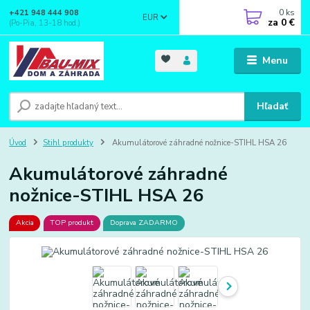
0
ks
+421 948 444 908
EUR
za
0 €
(Po-Pia, 13-18 hod.)
Menu
Hľadať
Úvod
Stihl produkty
Akumulátorové záhradné nožnice-STIHL HSA 26
Akumulátorové záhradné
nožnice-STIHL HSA 26
Akcia
TOP produkt
Doprava ZADARMO