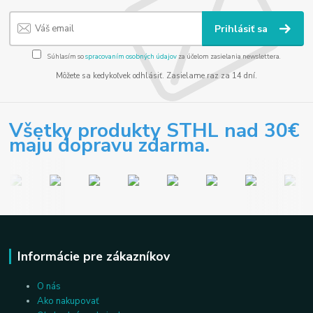
Prihlásiť sa
Súhlasím so
spracovaním osobných údajov
za účelom zasielania newslettera.
Môžete sa kedykoľvek odhlásiť. Zasielame raz za 14 dní.
Všetky produkty STHL nad 30€
maju dopravu zdarma.
Informácie pre zákazníkov
O nás
Ako nakupovať