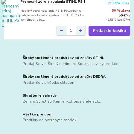
Prenosný zdroj napájania STIHL PS 1
Do 1 dňa 10 ks
Mobilný zdroj napájania PS 1: Powerbanka,
30 % zľava
nabíjačka a baterka v jednomS STIHL PS 1 v
56 €
/
ks
kombinácii s ba...
45,53 €
bez DPH
Pridať do košíka
Široký sortiment produktov od značky STIHL
Predaj-Servis-Široký sortiment-Špecializovaný predajca
Široký sortiment produktov od značky DEDRA
Predaj-Servis-všetko skladom
Skrášlenie záhrady
Zeminy,Substráty,Kemienky,Hojivá,sieťe atd...
Všetko pre dom
Produkty od overených značiek