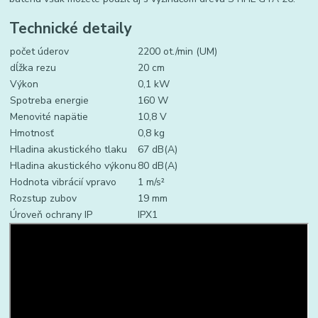
Technické detaily
počet úderov
2200 ot./min (UM)
dĺžka rezu
20 cm
Výkon
0,1 kW
Spotreba energie
160 W
Menovité napätie
10,8 V
Hmotnosť
0,8 kg
Hladina akustického tlaku
67 dB(A)
Hladina akustického výkonu
80 dB(A)
Hodnota vibrácií vpravo
1 m/s²
Rozstup zubov
19 mm
Úroveň ochrany IP
IPX1