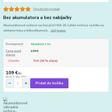
Ohodnotiť produkt
Bez akumulatora a bez nabíjačky
Akumulátorové nožnice na živý plot HSA 26: Ľahké nožnice na kríky na
strihanie trávy a kríkovAkumulá...
celý popis
Dostupnosť
Skladom 1 ks
Cena pred
179 €
zľavou
Ušetríte
70 € (
39
% zľava)
109 €
/
ks
88,62 €
bez DPH
Pridať do košíka