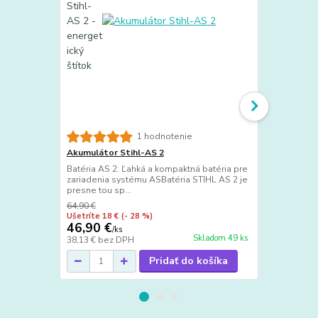
1 hodnotenie
Akumulátor Stihl-AS 2
Nabíjačka S
Batéria AS 2: Ľahká a kompaktná batéria pre
Štandardná n
zariadenia systému ASBatéria STIHL AS 2 je
akumulátoro
presne tou sp...
a kompaktnou
64,90 €
64,90 €
Ušetríte 18 €
(- 28 %)
Ušetríte 18 €
46,90 €
46,90 €
/
ks
/
k
Skladom 49 ks
38,13 €
bez DPH
38,13 €
bez 
Pridať do košíka