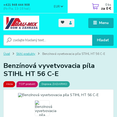
0
ks
+421 948 444 908
EUR
za
0 €
(Po-Pia, 13-18 hod.)
Menu
Hľadať
Úvod
Stihl produkty
Benzínová vyvetvovacia píla STIHL HT 56 C-E
Benzínová vyvetvovacia píla
STIHL HT 56 C-E
Akcia
TOP produkt
Doprava ZADARMO