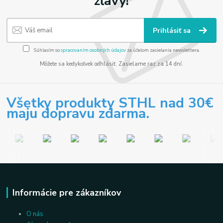
zľavy!
Prihlásiť sa
Súhlasím so
spracovaním osobných údajov
za účelom zasielania newslettera.
Môžete sa kedykoľvek odhlásiť. Zasielame raz za 14 dní.
Všetky produkty STHL nad 30€
maju dopravu zdarma.
Informácie pre zákazníkov
O nás