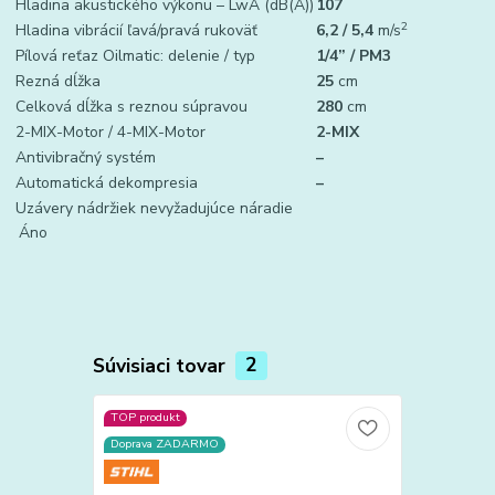
Hladina akustického výkonu – LwA (dB(A))
107
2
Hladina vibrácií ľavá/pravá rukoväť
6,2 / 5,4
m/s
Pílová reťaz Oilmatic: delenie / typ
1/4” / PM3
Rezná dĺžka
25
cm
Celková dĺžka s reznou súpravou
280
cm
2-MIX-Motor / 4-MIX-Motor
2-MIX
Antivibračný systém
–
Automatická dekompresia
–
Uzávery nádržiek nevyžadujúce náradie
Áno
Súvisiaci tovar
2
TOP produkt
TOP produkt
Doprava ZADARMO
Akcia
Doprava ZA