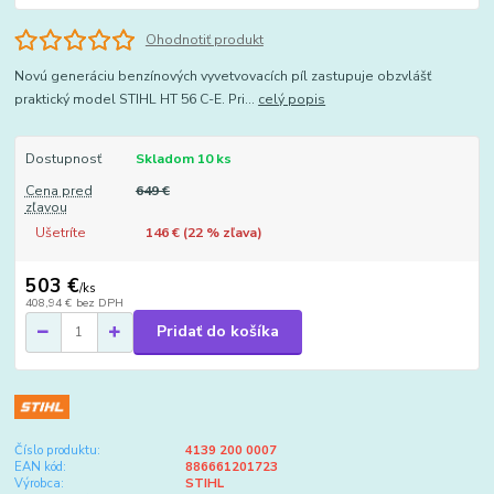
Ohodnotiť produkt
Novú generáciu benzínových vyvetvovacích píl zastupuje obzvlášť
praktický model STIHL HT 56 C-E. Pri...
celý popis
Dostupnosť
Skladom 10 ks
Cena pred
649 €
zľavou
Ušetríte
146 € (
22
% zľava)
503 €
/
ks
408,94 €
bez DPH
Pridať do košíka
Číslo produktu:
4139 200 0007
EAN kód:
886661201723
Výrobca:
STIHL