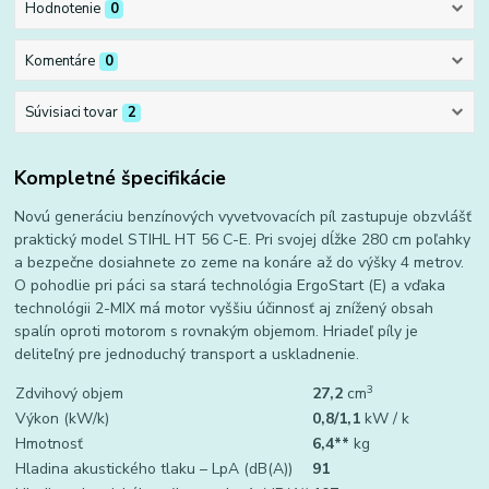
Hodnotenie
0
Komentáre
0
Súvisiaci tovar
2
Kompletné špecifikácie
Novú generáciu benzínových vyvetvovacích píl zastupuje obzvlášť
praktický model STIHL HT 56 C-E. Pri svojej dĺžke 280 cm poľahky
a bezpečne dosiahnete zo zeme na konáre až do výšky 4 metrov.
O pohodlie pri páci sa stará technológia ErgoStart (E) a vďaka
technológii 2-MIX má motor vyššiu účinnosť aj znížený obsah
spalín oproti motorom s rovnakým objemom. Hriadeľ píly je
deliteľný pre jednoduchý transport a uskladnenie.
3
Zdvihový objem
27,2
cm
Výkon (kW/k)
0,8/1,1
kW / k
Hmotnosť
6,4**
kg
Hladina akustického tlaku – LpA (dB(A))
91