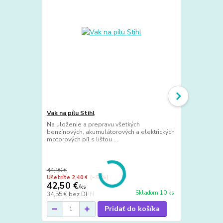
Vak na pílu Stihl
Na uloženie a prepravu všetkých
Ochrana tva
benzínových, akumulátorových a elektrických
STIHL
motorových píl s lištou ...
Ochrana tvá
a ľahko sa n
a sluchu dost
44,90 €
34,90 €
Ušetríte 2,40 €
(- 5 %)
Ušetríte 1,90
42,50 €
33 €
/
ks
/
ks
Skladom 10 ks
34,55 €
bez DPH
26,83 €
bez 
Pridať do košíka