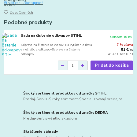
Strážiť cenu / dostupnosť
Do obľúbených
Podobné produkty
Sada na čistenie odkvapov STIHL
Skladom 10 ks
Súprava na čistenie odkvapov: Na vyfúkanie lístia
7 % zľava
a nečistôt z odkvapovSúprava na čistenie
51 €
/
ks
odkvapov ...
41,46 €
bez DPH
Pridať do košíka
Široký sortiment produktov od značky STIHL
Predaj-Servis-Široký sortiment-Špecializovaný predajca
Široký sortiment produktov od značky DEDRA
Predaj-Servis-všetko skladom
Skrášlenie záhrady