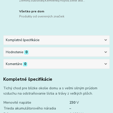
Zeminy,Substráty,Kemienky,Hojivá,sieťe atd...
Všetko pre dom
Produkty od overených značiek
Kompletné špecifikácie
Hodnotenie
0
Komentáre
0
Kompletné špecifikácie
Tichý chod pre blízke okolie domu a s veľmi silným prúdom
vzduchu na odstraňovanie lístia a trávy z veľkých plôch.
Menovité napätie
230
V
Trieda akumulátorového náradia
–