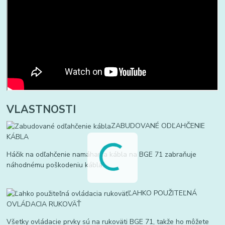
VLASTNOSTI
ZABUDOVANÉ ODĽAHČENIE
KÁBLA
Háčik na odľahčenie namáhania kábla na BGE 71 zabraňuje
náhodnému poškodeniu kábla.
ĽAHKO POUŽITEĽNÁ
OVLÁDACIA RUKOVÄŤ
Všetky ovládacie prvky sú na rukoväti BGE 71, takže ho môžete