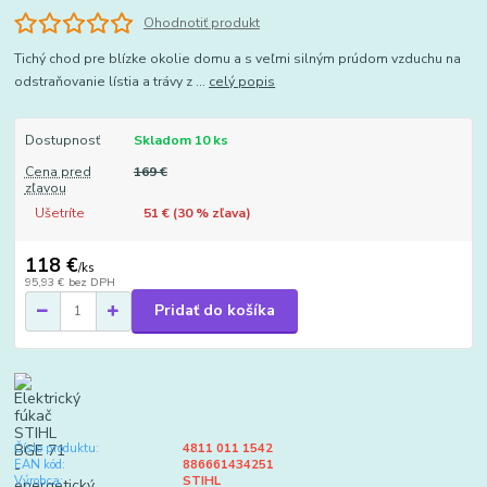
Ohodnotiť produkt
Tichý chod pre blízke okolie domu a s veľmi silným prúdom vzduchu na
odstraňovanie lístia a trávy z ...
celý popis
Dostupnosť
Skladom 10 ks
Cena pred
169 €
zľavou
Ušetríte
51 € (
30
% zľava)
118 €
/
ks
95,93 €
bez DPH
Pridať do košíka
Číslo produktu:
4811 011 1542
EAN kód:
886661434251
Výrobca:
STIHL