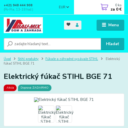
0
ks
+421 948 444 908
EUR
za
0 €
(Po-Pia, 13-18 hod.)
Menu
Hľadať
Úvod
Stihl produkty
Fúkače a záhradné vysávače STIHL
Elektrický
fúkač STIHL BGE 71
Elektrický fúkač STIHL BGE 71
Akcia
Doprava ZADARMO