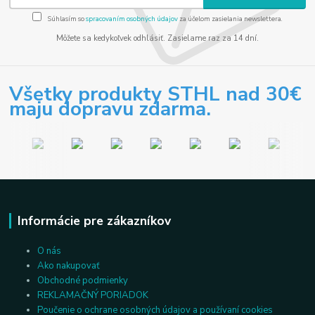
Súhlasím so
spracovaním osobných údajov
za účelom zasielania newslettera.
Môžete sa kedykoľvek odhlásiť. Zasielame raz za 14 dní.
Všetky produkty STHL nad 30€
maju dopravu zdarma.
Informácie pre zákazníkov
O nás
Ako nakupovať
Obchodné podmienky
REKLAMAČNÝ PORIADOK
Poučenie o ochrane osobných údajov a používaní cookies