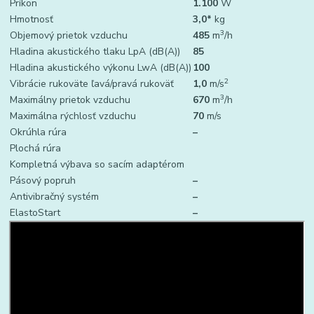
Príkon
1.100
W
Hmotnosť
3,0*
kg
3
Objemový prietok vzduchu
485
m
/h
Hladina akustického tlaku LpA (dB(A))
85
Hladina akustického výkonu LwA (dB(A))
100
2
Vibrácie rukoväte ľavá/pravá rukoväť
1,0
m/s
3
Maximálny prietok vzduchu
670
m
/h
Maximálna rýchlosť vzduchu
70
m/s
Okrúhla rúra
–
Plochá rúra
Kompletná výbava so sacím adaptérom
Pásový popruh
–
Antivibračný systém
–
ElastoStart
–