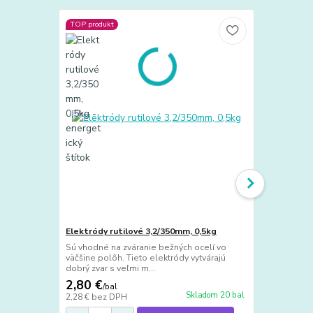
TOP produkt
TOP produkt
Doprava ZA
Elektródy rutilové 3,2/350mm, 0,5kg
Zváračská s
Sú vhodné na zváranie bežných ocelí vo
Nastaviteľná 
väčšine polôh. Tieto elektródy vytvárajú
ktorý poskyt
dobrý zvar s veľmi m...
striekajúcou 
2,80 €
59 €
/
bal
/
ks
Skladom 20 bal
2,28 €
bez DPH
47,97 €
bez 