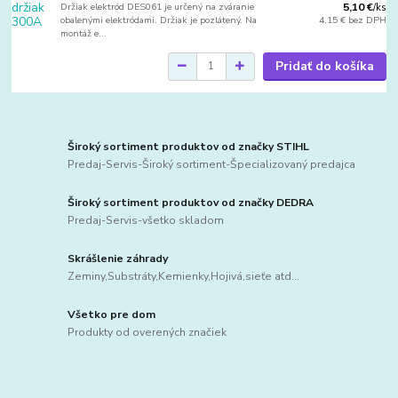
Držiak elektród DES061 je určený na zváranie
5,10 €
/
ks
obalenými elektródami. Držiak je pozlátený. Na
4,15 €
bez DPH
montáž e...
Pridať do košíka
Široký sortiment produktov od značky STIHL
Predaj-Servis-Široký sortiment-Špecializovaný predajca
Široký sortiment produktov od značky DEDRA
Predaj-Servis-všetko skladom
Skrášlenie záhrady
Zeminy,Substráty,Kemienky,Hojivá,sieťe atd...
Všetko pre dom
Produkty od overených značiek