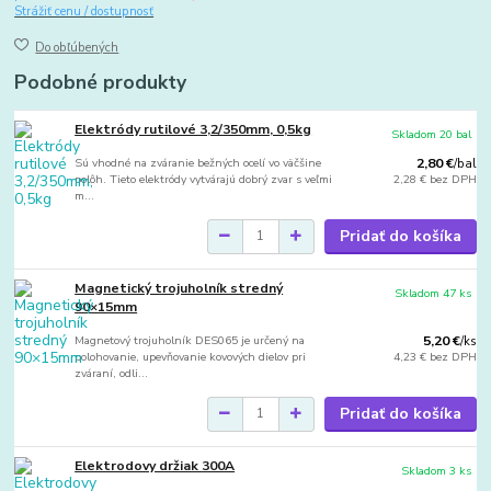
Strážiť cenu / dostupnosť
Do obľúbených
Podobné produkty
Elektródy rutilové 3,2/350mm, 0,5kg
Skladom 20 bal
Sú vhodné na zváranie bežných ocelí vo väčšine
2,80 €
/
bal
polôh. Tieto elektródy vytvárajú dobrý zvar s veľmi
2,28 €
bez DPH
m...
Pridať do košíka
Magnetický trojuholník stredný
Skladom 47 ks
90×15mm
Magnetový trojuholník DES065 je určený na
5,20 €
/
ks
polohovanie, upevňovanie kovových dielov pri
4,23 €
bez DPH
zváraní, odli...
Pridať do košíka
Elektrodovy držiak 300A
Skladom 3 ks