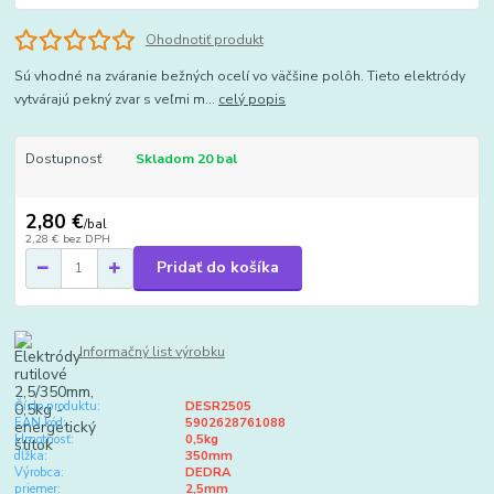
Ohodnotiť produkt
Sú vhodné na zváranie bežných ocelí vo väčšine polôh. Tieto elektródy
vytvárajú pekný zvar s veľmi m...
celý popis
Dostupnosť
Skladom 20 bal
2,80 €
/
bal
2,28 €
bez DPH
Pridať do košíka
Informačný list výrobku
Číslo produktu:
DESR2505
EAN kód:
5902628761088
Hmotnosť:
0,5kg
dĺžka:
350mm
Výrobca:
DEDRA
priemer:
2,5mm