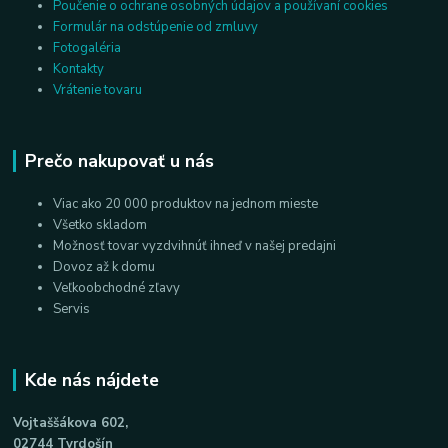
Poučenie o ochrane osobných údajov a používaní cookies
Formulár na odstúpenie od zmluvy
Fotogaléria
Kontakty
Vrátenie tovaru
Prečo nakupovať u nás
Viac ako 20 000 produktov na jednom mieste
Všetko skladom
Možnosť tovar vyzdvihnúť ihneď v našej predajni
Dovoz až k domu
Veľkoobchodné zľavy
Servis
Kde nás nájdete
Vojtaššákova 602,
02744 Tvrdošín