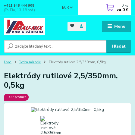
0
ks
+421 948 444 908
EUR
za
0 €
(Po-Pia, 13-18 hod.)
Menu
Hľadať
Úvod
Dedra náradie
Elektródy rutilové 2,5/350mm, 0,5kg
Elektródy rutilové 2,5/350mm,
0,5kg
TOP produkt