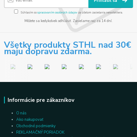
Prihlásiť sa
Súhlasím so
spracovaním osobných údajov
za účelom zasielania newslettera.
Môžete sa kedykoľvek odhlásiť. Zasielame raz za 14 dní.
Všetky produkty STHL nad 30€
maju dopravu zdarma.
Informácie pre zákazníkov
O nás
Ako nakupovať
Obchodné podmienky
REKLAMAČNÝ PORIADOK