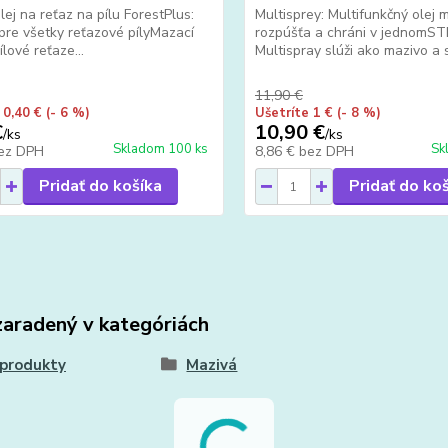
lej na reťaz na pílu ForestPlus:
Multisprey: Multifunkčný olej 
re všetky reťazové pílyMazací
rozpúšťa a chráni v jednomST
ílové reťaze...
Multispray slúži ako mazivo a s
11,90 €
 0,40 €
(- 6 %)
Ušetríte 1 €
(- 8 %)
€
10,90 €
/
ks
/
ks
Skladom 100 ks
Sk
ez DPH
8,86 €
bez DPH
Pridať do košíka
Pridať do ko
zaradený v kategóriách
 produkty
Mazivá