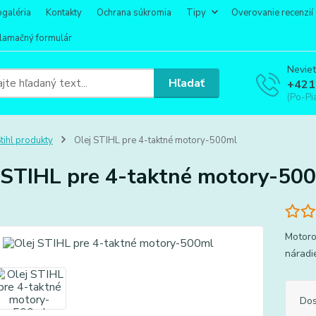
ogaléria
Kontakty
Ochrana súkromia
Tipy
Overovanie recenzií
lamačný formulár
Neviet
Hľadať
+421
(Po-Pi
tihl produkty
Olej STIHL pre 4-taktné motory-500ml
 STIHL pre 4-taktné motory-50
Motoro
náradi
Dos