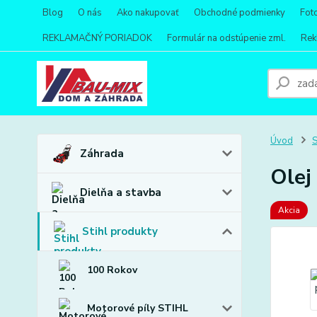
Blog
O nás
Ako nakupovať
Obchodné podmienky
Fot
REKLAMAČNÝ PORIADOK
Formulár na odstúpenie zml.
Rek
Úvod
S
Záhrada
Olej
Dielňa a stavba
Akcia
Stihl produkty
100 Rokov
Motorové píly STIHL