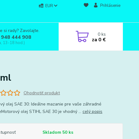
Prihlásenie
EUR
e si rady? Zavolajte.
0
ks
 948 444 908
za
0 €
a, 13-18 hod.)
0ml
Ohodnotiť produkt
vý olej SAE 30: Ideálne mazanie pre vaše záhradné
eMotorový olej STIHL SAE 30 je vhodný ...
celý popis
tupnosť
Skladom 50 ks