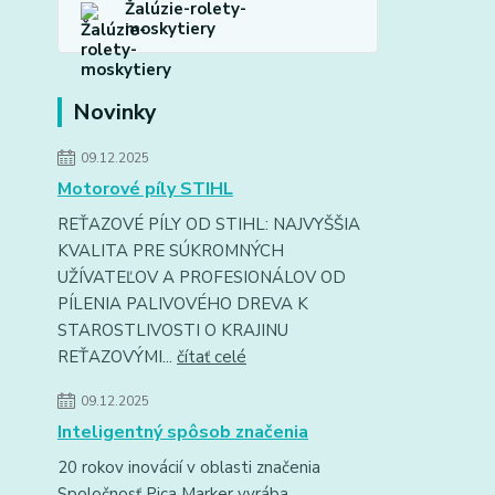
Žalúzie-rolety-
moskytiery
Novinky
09.12.2025
Motorové píly STIHL
REŤAZOVÉ PÍLY OD STIHL: NAJVYŠŠIA
KVALITA PRE SÚKROMNÝCH
UŽÍVATEĽOV A PROFESIONÁLOV OD
PÍLENIA PALIVOVÉHO DREVA K
STAROSTLIVOSTI O KRAJINU
REŤAZOVÝMI...
čítať celé
09.12.2025
Inteligentný spôsob značenia
20 rokov inovácií v oblasti značenia
Spoločnosť Pica Marker vyrába