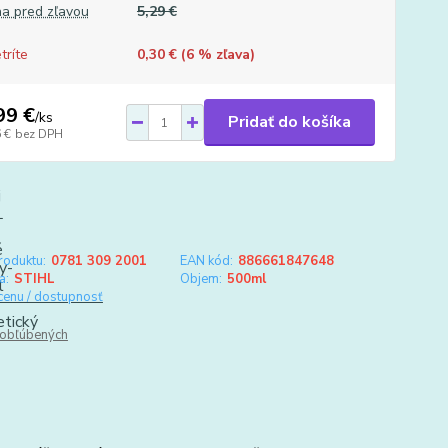
a pred zľavou
5,29 €
tríte
0,30 € (
6
% zľava)
99 €
/
ks
Pridať do košíka
 €
bez DPH
roduktu:
0781 309 2001
EAN kód:
886661847648
a:
STIHL
Objem:
500ml
 cenu / dostupnosť
obľúbených