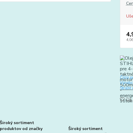
Cen
Uše
4,
4,06
Číslo p
Výrobc
Strážiť
Do 
Široký sortiment
produktov od značky
Široký sortiment