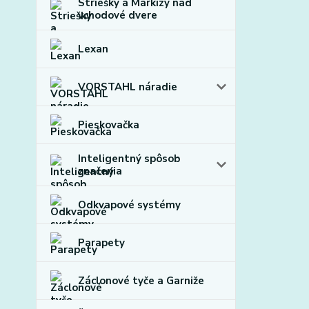
Striešky a Markízy nad
vchodové dvere
Lexan
VORSTAHL náradie
Pieskovačka
Inteligentný spôsob
značenia
Odkvapové systémy
Parapety
Záclonové tyče a Garniže