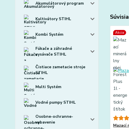
Akumulátorový program
Súvisia
Kultivátory STIHL
Akcia
Kombi Systém
Fúkače a záhradné
vysávače STIHL
Čistiace zametacie stroje
STIHL
Multi Systém
Vodné pumpy STIHL
Osobne-ochranne-
vybavenie
Mazací 