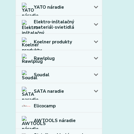
YATO náradie
Elektro-inštalačný
materiál-svietidlá
Koelner produkty
Rawlplug
Soudal
SATA naradie
Elicocamp
AWTOOLS náradie