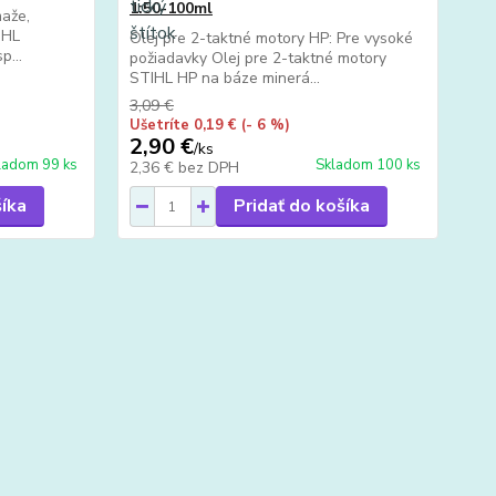
1:50-100ml
maže,
IHL
Olej pre 2-taktné motory HP: Pre vysoké
p...
požiadavky Olej pre 2-taktné motory
STIHL HP na báze minerá...
3,09 €
Ušetríte 0,19 €
(- 6 %)
2,90 €
/
ks
ladom 99 ks
Skladom 100 ks
2,36 €
bez DPH
šíka
Pridať do košíka