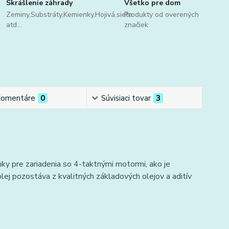
Skrášlenie záhrady
Všetko pre dom
Zeminy,Substráty,Kemienky,Hojivá,sieťe
Produkty od overených
atd...
značiek
omentáre
0
Súvisiaci tovar
3
 pre zariadenia so 4-taktnými motormi, ako je
 pozostáva z kvalitných základových olejov a aditív