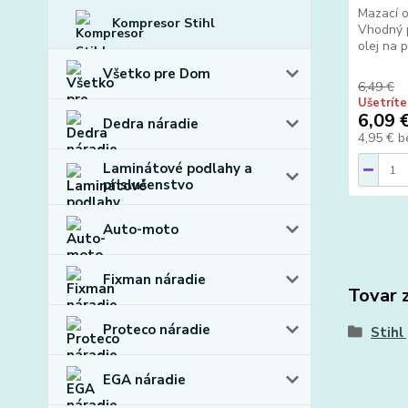
Mazací o
Kompresor Stihl
Vhodný p
olej na p
Všetko pre Dom
6,49 €
Ušetríte
6,09 
Dedra náradie
4,95 €
b
Laminátové podlahy a
prislušenstvo
Auto-moto
Fixman náradie
Tovar 
Proteco náradie
Stihl
EGA náradie