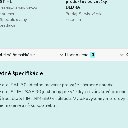
STIHL
produktov od značky
DEDRA
Predaj-Servis-Široký
sortiment-
Predaj-Servis-všetko
Špecializovaný
skladom
predajca
etné špecifikácie
Hodnotenie
0
K
tné špecifikácie
 olej SAE 30: Ideálne mazanie pre vaše záhradné náradie
 olej STIHL SAE 30 je vhodný pre všetky prevádzkové podmienky
á kosačka STIHL RM 650 v záhrade. Vysokovýkonný motorový olej
ne mazanie a nízku spotrebu .