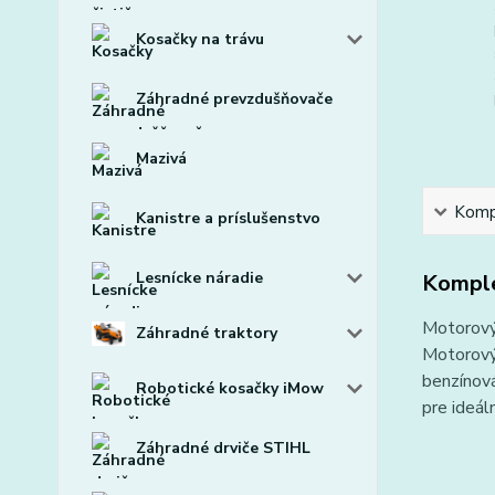
Kosačky na trávu
Záhradné prevzdušňovače
Mazivá
Kompl
Kanistre a príslušenstvo
Lesnícke náradie
Komple
Motorový
Záhradné traktory
Motorový
benzínov
Robotické kosačky iMow
pre ideál
Záhradné drviče STIHL