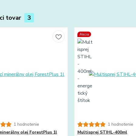
ci tovar
3
Akcia
1 hodnotenie
1 hodnotenie
minerálny olej ForestPlus 1l
Multisprej STIHL-400ml