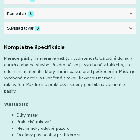
Komentáre
0
Súvisiaci tovar
3
Kompletné špecifikácie
Meracie pásky na meranie veľkých vzdialeností. Užitočné doma, v
garáži alebo na stavbe. Puzdro pásky je vyrobené z ľahkého, ale
odolného materiálu, ktorý chráni pásku pred poškodením. Páska je
vyrobená z ocele a ukončená širokou kovov ou meracou
rukoväťou. Puzdro má praktický sklopný gombík na zasunutie
pásky.
Vlastnosti:
Dlhý meter
Praktická rukoväť
Mechanicky odolné puzdro
Oceľový pás odolný proti korózii