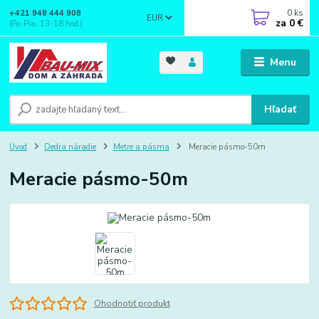
0
ks
+421 948 444 908
EUR
za
0 €
(Po-Pia, 13-18 hod.)
Menu
Hľadať
Úvod
Dedra náradie
Metre a pásma
Meracie pásmo-50m
Meracie pásmo-50m
Ohodnotiť produkt