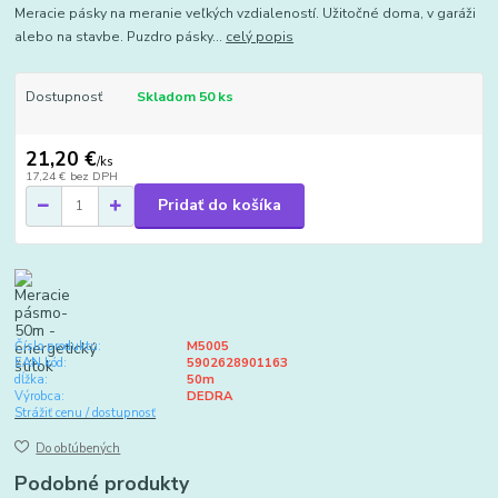
Meracie pásky na meranie veľkých vzdialeností. Užitočné doma, v garáži
alebo na stavbe. Puzdro pásky...
celý popis
Dostupnosť
Skladom 50 ks
21,20 €
/
ks
17,24 €
bez DPH
Pridať do košíka
Číslo produktu:
M5005
EAN kód:
5902628901163
dĺžka:
50m
Výrobca:
DEDRA
Strážiť cenu / dostupnosť
Do obľúbených
Podobné produkty