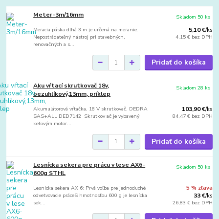
Meter-3m/16mm
Skladom 50 ks
Meracia páska dlhá 3 m je určená na meranie.
5,10 €
/
ks
Nepostrádateľný nástroj pri stavebných,
4,15 €
bez DPH
renovačných a s...
Pridať do košíka
Aku vŕtací skrutkovač 18v,
Skladom 28 ks
bezuhlíkový,13mm, príklep
Akumulátorová vŕtačka, 18 V skrutkovač, DEDRA
103,90 €
/
ks
SAS+ALL DED7142 Skrutkov ač je vybavený
84,47 €
bez DPH
kefovým motor...
Pridať do košíka
Lesnícka sekera pre prácu v lese AX6-
Skladom 50 ks
600g STHL
Lesnícka sekera AX 6: Prvá voľba pre jednoduché
5 % zľava
odvetvovacie práceS hmotnosťou 600 g je lesnícka
33 €
/
ks
sek...
26,83 €
bez DPH