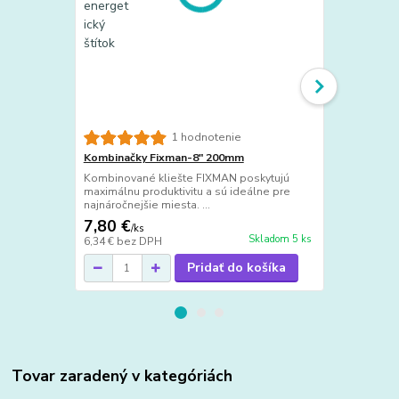
1 hodnotenie
Kombinačky Fixman-8" 200mm
Akumulátor
Kombinované kliešte FIXMAN poskytujú
Akumulátorov
maximálnu produktivitu a sú ideálne pre
SAS+ALL DED
najnáročnejšie miesta. ...
krútiacim mo
7,80 €
28 €
/
ks
/
ks
Skladom 5 ks
6,34 €
bez DPH
22,76 €
bez 
Pridať do košíka
Tovar zaradený v kategóriách