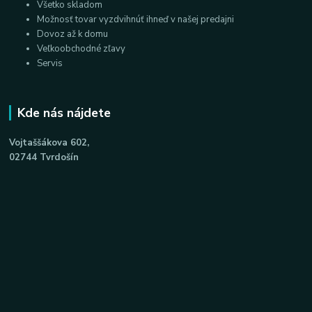
Všetko skladom
Možnosť tovar vyzdvihnúť ihneď v našej predajni
Dovoz až k domu
Veľkoobchodné zľavy
Servis
Kde nás nájdete
Vojtaššákova 602,
02744 Tvrdošín