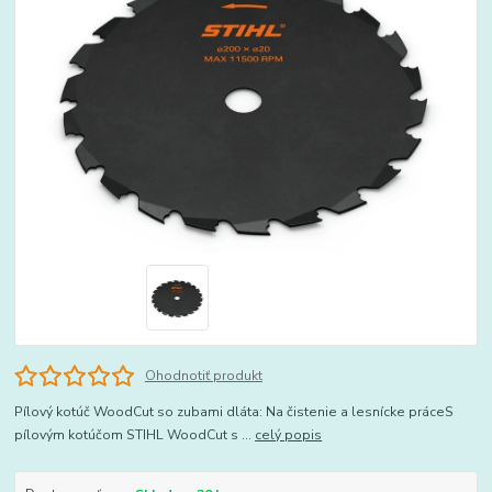
Ohodnotiť produkt
Pílový kotúč WoodCut so zubami dláta: Na čistenie a lesnícke práceS
pílovým kotúčom STIHL WoodCut s ...
celý popis