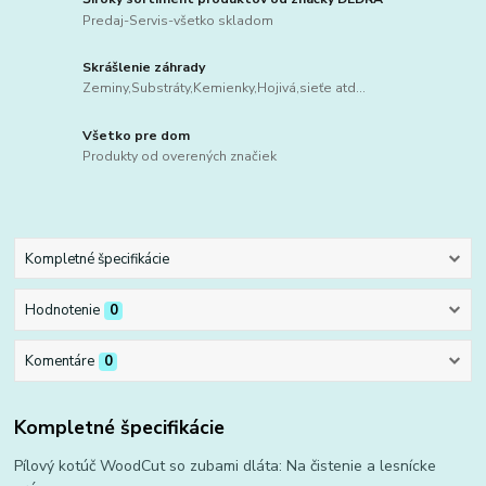
Predaj-Servis-všetko skladom
Skrášlenie záhrady
Zeminy,Substráty,Kemienky,Hojivá,sieťe atd...
Všetko pre dom
Produkty od overených značiek
Kompletné špecifikácie
Hodnotenie
0
Komentáre
0
Kompletné špecifikácie
Pílový kotúč WoodCut so zubami dláta: Na čistenie a lesnícke