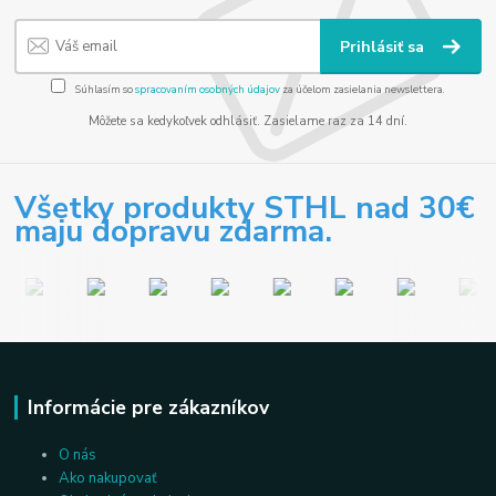
Prihlásiť sa
Súhlasím so
spracovaním osobných údajov
za účelom zasielania newslettera.
Môžete sa kedykoľvek odhlásiť. Zasielame raz za 14 dní.
Všetky produkty STHL nad 30€
maju dopravu zdarma.
Informácie pre zákazníkov
O nás
Ako nakupovať