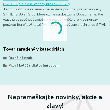
FSA 135 (ale nie je vhodný pre FSA 135 R)
Tento nástroj na rezanie kovu môžete použiť aj pre krovinorezy
STIHL FS 80 a FS 85, ktoré už nie sú dostupné.Upozornenie: Pre
vlastnú bezpečnosť smiete pre pílové kotúče pre krovinorezy
používať iba pílový kotúč WoodCut, dlátový zub s ochranou STIHL.
Tovar zaradený v kategóriách
Rezné nástroje
Pilový kotúč s dlátovými zubami
Nepremeškajte novinky, akcie a
zľavy!