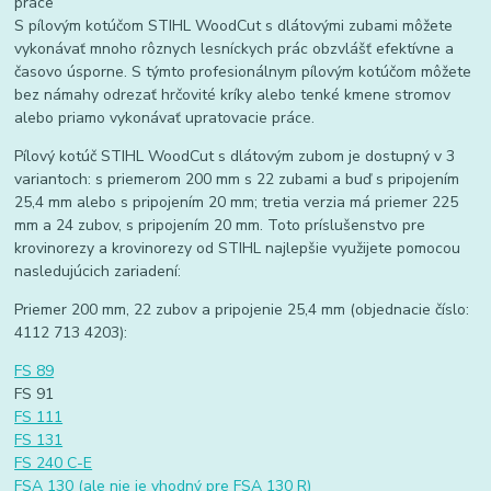
práce
S pílovým kotúčom STIHL WoodCut s dlátovými zubami môžete
vykonávať mnoho rôznych lesníckych prác obzvlášť efektívne a
časovo úsporne. S týmto profesionálnym pílovým kotúčom môžete
bez námahy odrezať hrčovité kríky alebo tenké kmene stromov
alebo priamo vykonávať upratovacie práce.
Pílový kotúč STIHL WoodCut s dlátovým zubom je dostupný v 3
variantoch: s priemerom 200 mm s 22 zubami a buď s pripojením
25,4 mm alebo s pripojením 20 mm; tretia verzia má priemer 225
mm a 24 zubov, s pripojením 20 mm. Toto príslušenstvo pre
krovinorezy a krovinorezy od STIHL najlepšie využijete pomocou
nasledujúcich zariadení:
Priemer 200 mm, 22 zubov a pripojenie 25,4 mm (objednacie číslo:
4112 713 4203):
FS 89
FS 91
FS 111
FS 131
FS 240 C-E
FSA 130 (ale nie je vhodný pre FSA 130 R)