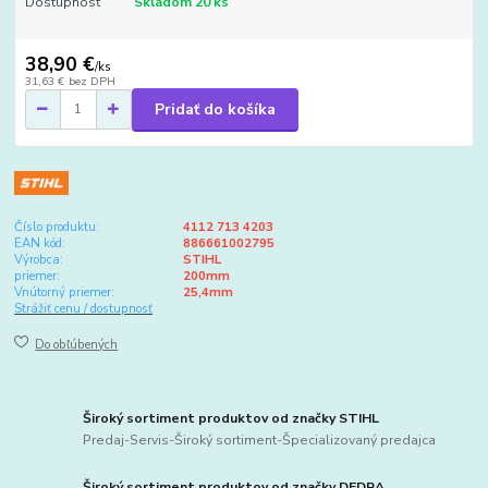
Dostupnosť
Skladom 20 ks
38,90 €
/
ks
31,63 €
bez DPH
Pridať do košíka
Číslo produktu:
4112 713 4203
EAN kód:
886661002795
Výrobca:
STIHL
priemer:
200mm
Vnútorný priemer:
25,4mm
Strážiť cenu / dostupnosť
Do obľúbených
Široký sortiment produktov od značky STIHL
Predaj-Servis-Široký sortiment-Špecializovaný predajca
Široký sortiment produktov od značky DEDRA