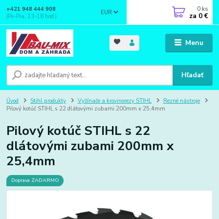
0
ks
+421 948 444 908
EUR
za
0 €
(Po-Pia, 13-18 hod.)
Menu
Hľadať
Úvod
Stihl produkty
Vyžínače a krovinorezy STIHL
Rezné nástroje
Pilový kotúč STIHL s 22 dlátovými zubami 200mm x 25,4mm
Pilový kotúč STIHL s 22
dlátovými zubami 200mm x
25,4mm
Doprava ZADARMO