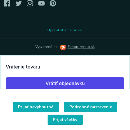
Upravit sběr cookies.
Vytvorené na
Eshop-rychlo.sk
Prijať nevyhnutné
Podrobné nastavenie
Prijať všetky