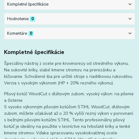
Kompletné špecifikácie
Hodnotenie
0
Komentáre
0
Kompletné špecifikácie
Špeciálny nástroj z ocele pre krovinorezy od stredného výkonu.
Na sukovité kríky, slabé kmene stromov, na prerezávku a
klčovanie. Schválené iba pre určité stroje s riaditkovou rukoväťou.
Verzia s vysokým výkonom (HP + 20% rezného výkonu).
Pílový kotúč WoodCut s dlátovým zubom, vysoký výkon: na pílenie
a čistenie
S vysoko výkonným pílovým kotúčom STIHL WoodCut, dlátovým
zubom, môžete očakávať až o 20 % vyšší rezný výkon v porovnaní
s bežnými pílovými kotúčmi STIHL. Tento profesionálny pílový
kotúč je ideálny na použitie v lesníctve na hrboľaté kríky a tenké
kmene stromov. Vďaka spracovaniu vysokokvalitnej ocele