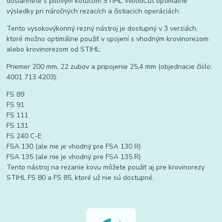
dosiahnete s pílovým kotúčom STIHL WoodCut optimálne
výsledky pri náročných rezacích a čistiacich operáciách.
Tento vysokovýkonný rezný nástroj je dostupný v 3 verziách,
ktoré možno optimálne použiť v spojení s vhodným krovinorezom
alebo krovinorezom od STIHL:
Priemer 200 mm, 22 zubov a pripojenie 25,4 mm (objednacie číslo:
4001 713 4203):
FS 89
FS 91
FS 111
FS 131
FS 240 C-E
FSA 130 (ale nie je vhodný pre FSA 130 R)
FSA 135 (ale nie je vhodný pre FSA 135 R)
Tento nástroj na rezanie kovu môžete použiť aj pre krovinorezy
STIHL FS 80 a FS 85, ktoré už nie sú dostupné.