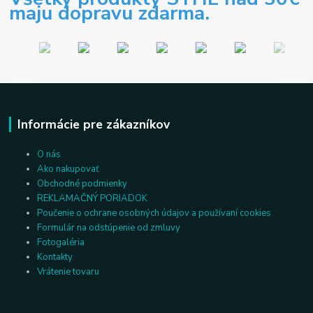
maju dopravu zdarma.
Informácie pre zákazníkov
O nás
Ako nakupovať
Obchodné podmienky
REKLAMAČNÝ PORIADOK
Poučenie o ochrane osobných údajov a používaní cookies
Formulár na odstúpenie od zmluvy
Fotogaléria
Kontakty
Vrátenie tovaru