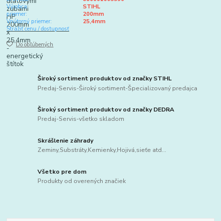
Výrobca:
STIHL
priemer:
200mm
Vnútorný priemer:
25,4mm
Strážiť cenu / dostupnosť
Do obľúbených
Široký sortiment produktov od značky STIHL
Predaj-Servis-Široký sortiment-Špecializovaný predajca
Široký sortiment produktov od značky DEDRA
Predaj-Servis-všetko skladom
Skrášlenie záhrady
Zeminy,Substráty,Kemienky,Hojivá,sieťe atd...
Všetko pre dom
Produkty od overených značiek