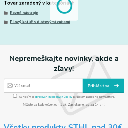
Tovar zaradený v kategóriách
Rezné nástroje
Pilový kotúč s dlátovými zubami
Nepremeškajte novinky, akcie a
zľavy!
Prihlásiť sa
Súhlasím so
spracovaním osobných údajov
za účelom zasielania newslettera.
Môžete sa kedykoľvek odhlásiť. Zasielame raz za 14 dní.
Všetky produkty STHL nad 30€