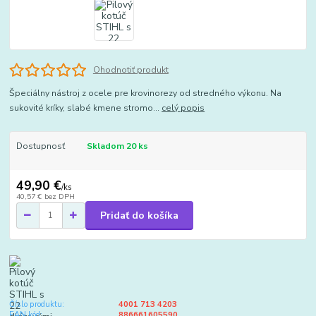
Ohodnotiť produkt
Špeciálny nástroj z ocele pre krovinorezy od stredného výkonu. Na
sukovité kríky, slabé kmene stromo...
celý popis
Dostupnosť
Skladom 20 ks
49,90 €
/
ks
40,57 €
bez DPH
Pridať do košíka
Číslo produktu:
4001 713 4203
EAN kód:
886661605590