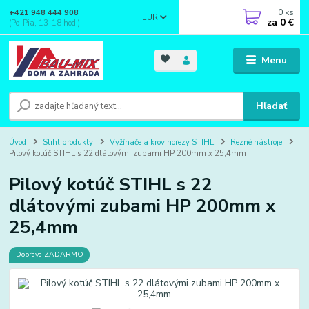
0
ks
+421 948 444 908
EUR
za
0 €
(Po-Pia, 13-18 hod.)
Menu
Hľadať
Úvod
Stihl produkty
Vyžínače a krovinorezy STIHL
Rezné nástroje
Pilový kotúč STIHL s 22 dlátovými zubami HP 200mm x 25,4mm
Pilový kotúč STIHL s 22
dlátovými zubami HP 200mm x
25,4mm
Doprava ZADARMO