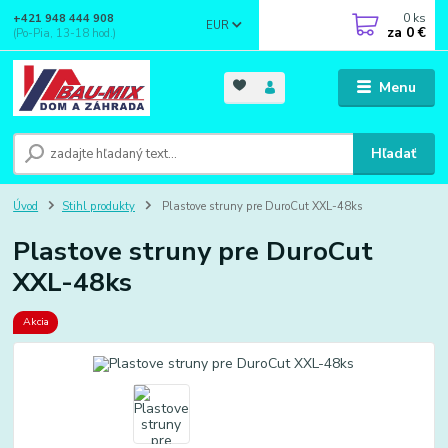
0
ks
+421 948 444 908
EUR
za
0 €
(Po-Pia, 13-18 hod.)
Menu
Hľadať
Úvod
Stihl produkty
Plastove struny pre DuroCut XXL-48ks
Plastove struny pre DuroCut
XXL-48ks
Akcia