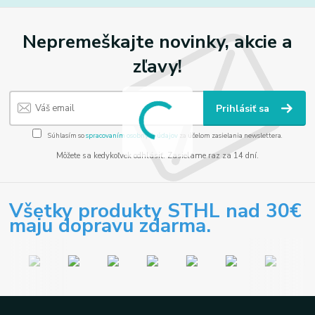
Nepremeškajte novinky, akcie a
zľavy!
Prihlásiť sa
Súhlasím so
spracovaním osobných údajov
za účelom zasielania newslettera.
Môžete sa kedykoľvek odhlásiť. Zasielame raz za 14 dní.
Všetky produkty STHL nad 30€
maju dopravu zdarma.