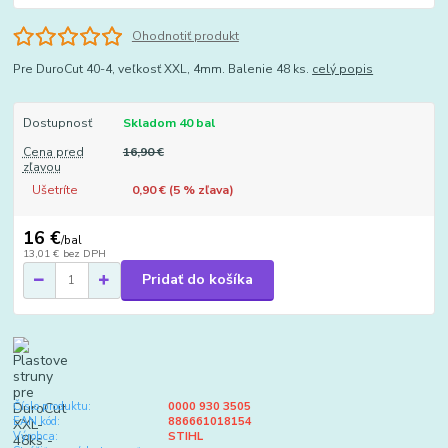
Ohodnotiť produkt
Pre DuroCut 40-4, veľkosť XXL, 4mm. Balenie 48 ks.
celý popis
Dostupnosť
Skladom 40 bal
Cena pred
16,90 €
zľavou
Ušetríte
0,90 € (
5
% zľava)
16 €
/
bal
13,01 €
bez DPH
Pridať do košíka
Číslo produktu:
0000 930 3505
EAN kód:
886661018154
Výrobca:
STIHL