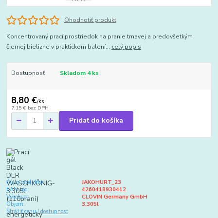
Ohodnotiť produkt
Koncentrovaný prací prostriedok na pranie tmavej a predovšetkým
čiernej bielizne v praktickom balení...
celý popis
Dostupnosť
Skladom 4 ks
8,80 €
/
ks
7,15 €
bez DPH
Pridať do košíka
Číslo produktu:
JAKOHURT_23
EAN kód:
4260418930412
Výrobca:
CLOVIN Germany GmbH
Objem:
3,305l
Strážiť cenu / dostupnosť