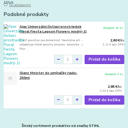
Do obľúbených
Podobné produkty
Ajax Univerzálni čistiaci prostriedok
Skladom 10 ks
Floral Fiesta Lagoon Flowers modrý-1l
Čistič povrchov pre domácnosť. Neutrálne pH -
2,60 €
/
ks
rešpektuje citlivé povrchy (mramor, keramika...).
2,11 €
bez DPH
Povr...
Pridať do košíka
Glanz Meister do umývačky riadu-
Skladom 2 ks
250ml
2,85 €
/
ks
2,32 €
bez DPH
Pridať do košíka
Široký sortiment produktov od značky STIHL