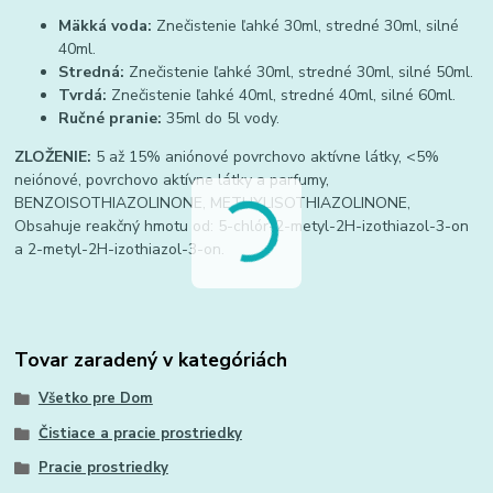
Mäkká voda:
Znečistenie ľahké 30ml, stredné 30ml, silné
40ml.
Stredná:
Znečistenie ľahké 30ml, stredné 30ml, silné 50ml.
Tvrdá:
Znečistenie ľahké 40ml, stredné 40ml, silné 60ml.
Ručné pranie:
35ml do 5l vody.
ZLOŽENIE:
5 až 15% aniónové povrchovo aktívne látky, <5%
neiónové, povrchovo aktívne látky a parfumy,
BENZOISOTHIAZOLINONE, METHYLISOTHIAZOLINONE,
Obsahuje reakčný hmotu od: 5-chlór-2-metyl-2H-izothiazol-3-on
a 2-metyl-2H-izothiazol-3-on.
Tovar zaradený v kategóriách
Všetko pre Dom
Čistiace a pracie prostriedky
Pracie prostriedky