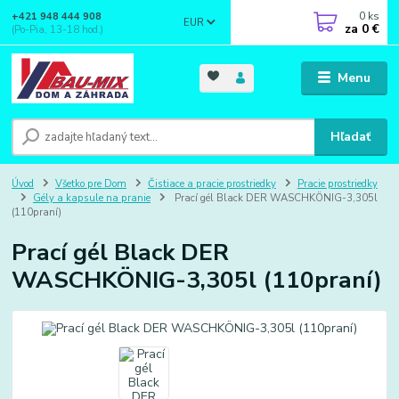
0
ks
+421 948 444 908
EUR
za
0 €
(Po-Pia, 13-18 hod.)
Menu
Hľadať
Úvod
Všetko pre Dom
Čistiace a pracie prostriedky
Pracie prostriedky
Gély a kapsule na pranie
Prací gél Black DER WASCHKÖNIG-3,305l
(110praní)
Prací gél Black DER
WASCHKÖNIG-3,305l (110praní)