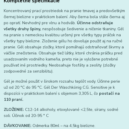
Kompletné špecifikácie
Koncentrovaný prací prostriedok na pranie tmavej a predovšetkým
čiernej bielizne v praktickom balení. Aby čierna bola stále čierna aj
po opratí. Nevhodný pre vlnu a hodváb.
Účinne odstraňuje
všetky druhy špiny,
nespôsobuje šedivenie a ničenie tkaniny. Gél
na pranie s nemeckou kvalitou určený pre všetky typy práčok na
všetky typy bielizne. Zloženie gélu ho dovoľuje použiť aj na ručné
pranie. Gél obsahuje zložky, ktoré pomáhajú odstraňovať škvrny a
väčšie znečistenia. Obsahuje tiež látky, ktoré chránia práčku pred
usadzovaním vodného kameňa, preto nie je vyložene potrebné
používať iné prostriedky. Neobsahuje fosfáty a zeolity (zložky
zodpovedné za senzibilitu).
Gél je možné použiť v širokom rozsahu teplôt vody. Účinne perie
už od 20 °C do 95 °C. Gél Der Waschkönig C.G. Sensitive je k
dispozícii v praktickom balení s objemom 3,305 L, čo
postačí na
110 praní.
ZLOŽENIE:
C12-14 alkoholy, etoxylované <2,5te, sírany, sodné
soli. Účinok od 20-95 ° C
DÁVKOVANIE:
Odmerka 80ml – na 4,5kg bielizne.