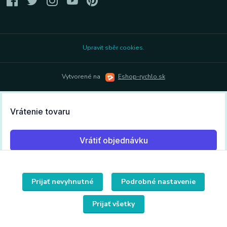
Upravit sběr cookies.
Vytvorené na
Eshop-rychlo.sk
Prijať nevyhnutné
Podrobné nastavenie
Prijať všetky