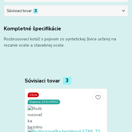
Súvisiaci tovar
3
Kompletné špecifikácie
Rozbrusovací kotúč s pojivom zo syntetickej živice určený na
rezanie ocele a stavebnej ocele.
Súvisiaci tovar
3
Akcia
TOP produkt
Doprava ZADARMO
Akcia
Doprava ZA