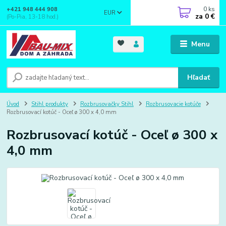
0
ks
+421 948 444 908
EUR
za
0 €
(Po-Pia, 13-18 hod.)
Menu
Hľadať
Úvod
Stihl produkty
Rozbrusovačky Stihl
Rozbrusovacie kotúče
Rozbrusovací kotúč - Oceľ ø 300 x 4,0 mm
Rozbrusovací kotúč - Oceľ ø 300 x
4,0 mm