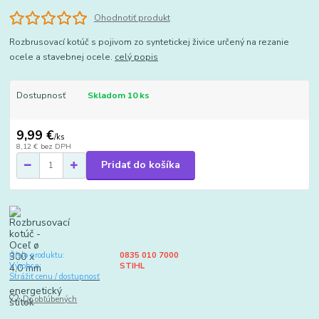
Ohodnotiť produkt
Rozbrusovací kotúč s pojivom zo syntetickej živice určený na rezanie
ocele a stavebnej ocele.
celý popis
Dostupnosť
Skladom 10 ks
9,99 €
/
ks
8,12 €
bez DPH
Pridať do košíka
Číslo produktu:
0835 010 7000
Výrobca:
STIHL
Strážiť cenu / dostupnosť
Do obľúbených