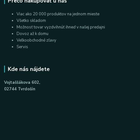
Prečo nakupovať u nás
Viac ako 20 000 produktov na jednom mieste
Všetko skladom
Možnosť tovar vyzdvihnúť ihneď v našej predajni
Dovoz až k domu
Veľkoobchodné zľavy
Servis
Kde nás nájdete
Vojtaššákova 602,
02744 Tvrdošín