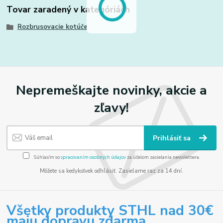
Tovar zaradený v kategóriách
Rozbrusovacie kotúče
Nepremeškajte novinky, akcie a
zľavy!
Prihlásiť sa
Súhlasím so
spracovaním osobných údajov
za účelom zasielania newslettera.
Môžete sa kedykoľvek odhlásiť. Zasielame raz za 14 dní.
Všetky produkty STHL nad 30€
maju dopravu zdarma.