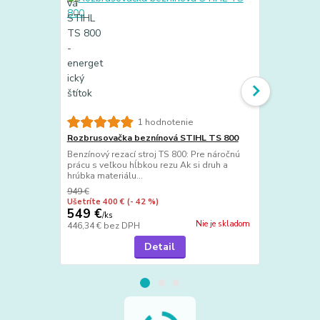
Rozbrusovač
1 hodnotenie
Benzínový re
Rozbrusovačka beznínová STIHL TS 800
robustný a v
Benzínový rezací stroj TS 800: Pre náročnú
STIHL TS 410 
prácu s veľkou hĺbkou rezu Ak si druh a
hrúbka materiálu...
949 €
1 149 €
Ušetríte 400 €
(- 42 %)
Ušetríte 191
549 €
958 €
/
ks
/
ks
Nie je skladom
446,34 €
bez DPH
778,86 €
bez
Detail