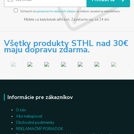
Súhlasím so
spracovaním osobných údajov
za účelom zasielania newslettera.
Môžete sa kedykoľvek odhlásiť. Zasielame raz za 14 dní.
Všetky produkty STHL nad 30€
maju dopravu zdarma.
Informácie pre zákazníkov
O nás
Ako nakupovať
Obchodné podmienky
REKLAMAČNÝ PORIADOK