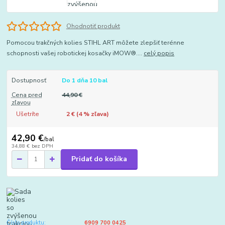
Ohodnotiť produkt
Pomocou trakčných kolies STIHL ART môžete zlepšiť terénne
schopnosti vašej robotickej kosačky iMOW®....
celý popis
Dostupnosť
Do 1 dňa 10 bal
Cena pred
44,90 €
zľavou
Ušetríte
2 € (
4
% zľava)
42,90 €
/
bal
34,88 €
bez DPH
Pridať do košíka
Číslo produktu:
6909 700 0425