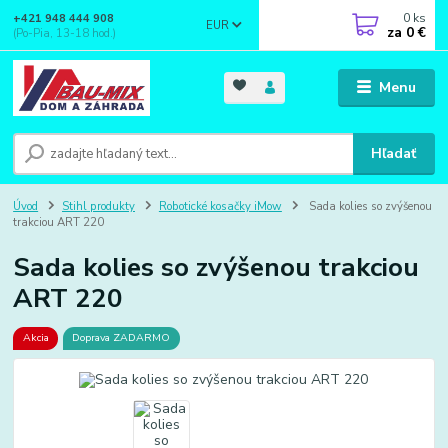
0
ks
+421 948 444 908
EUR
za
0 €
(Po-Pia, 13-18 hod.)
Menu
Hľadať
Úvod
Stihl produkty
Robotické kosačky iMow
Sada kolies so zvýšenou
trakciou ART 220
Sada kolies so zvýšenou trakciou
ART 220
Akcia
Doprava ZADARMO