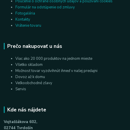
Poučenie o ochrane osobných údajov a používaní cookies
Formulár na odstúpenie od zmluvy
Fotogaléria
Kontakty
Vrátenie tovaru
Prečo nakupovať u nás
Viac ako 20 000 produktov na jednom mieste
Všetko skladom
Možnosť tovar vyzdvihnúť ihneď v našej predajni
Dovoz až k domu
Veľkoobchodné zľavy
Servis
Kde nás nájdete
Vojtaššákova 602,
02744 Tvrdošín