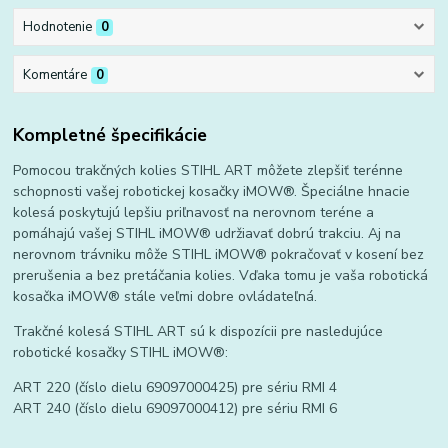
Hodnotenie
0
Komentáre
0
Kompletné špecifikácie
Pomocou trakčných kolies STIHL ART môžete zlepšiť terénne
schopnosti vašej robotickej kosačky iMOW®. Špeciálne hnacie
kolesá poskytujú lepšiu priľnavosť na nerovnom teréne a
pomáhajú vašej STIHL iMOW® udržiavať dobrú trakciu. Aj na
nerovnom trávniku môže STIHL iMOW® pokračovať v kosení bez
prerušenia a bez pretáčania kolies. Vďaka tomu je vaša robotická
kosačka iMOW® stále veľmi dobre ovládateľná.
Trakčné kolesá STIHL ART sú k dispozícii pre nasledujúce
robotické kosačky STIHL iMOW®:
ART 220 (číslo dielu 69097000425) pre sériu RMI 4
ART 240 (číslo dielu 69097000412) pre sériu RMI 6