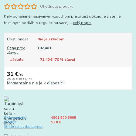
Ohodnotiť produkt
Kefy poháňané nasávaným vzduchom pre zvlášť dôkladné čistenie
textilných podláh, s reguláciou sacej ...
celý popis
Dostupnosť
Nie je skladom
Cena pred
102,40 €
zľavou
Ušetríte
71,40 € (
70
% zľava)
31 €
/
ks
25,20 €
bez DPH
Momentálne nie je k dispozícii
Číslo produktu:
4901 500 3605
Výrobca:
STIHL
Strážiť cenu / dostupnosť