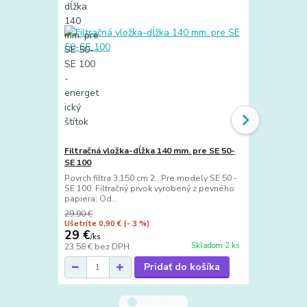
Filtračná vložka-dĺžka 140 mm. pre SE 50-
Hubica na m
SE 100
Na mokré vys
mm, prípojka
Povrch filtra 3,150 cm 2 . Pre modely SE 50 -
vysávanie: Id.
SE 100. Filtračný prvok vyrobený z pevného
papiera: Od...
29,90 €
29,90 €
Ušetríte 0,90 €
(- 3 %)
Ušetríte 2 €
29 €
27,90 €
/
ks
/
k
Skladom 2 ks
23,58 €
bez DPH
22,68 €
bez 
Pridať do košíka