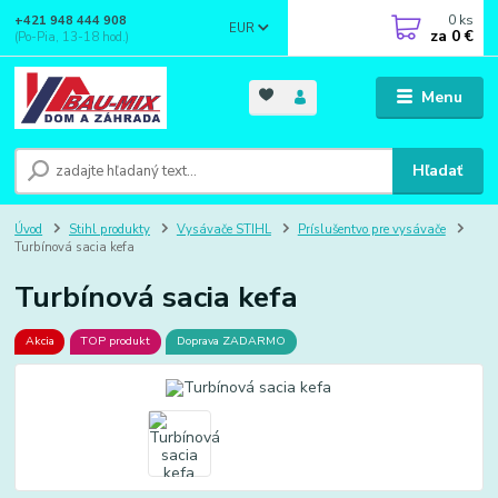
0
ks
+421 948 444 908
EUR
za
0 €
(Po-Pia, 13-18 hod.)
Menu
Hľadať
Úvod
Stihl produkty
Vysávače STIHL
Príslušentvo pre vysávače
Turbínová sacia kefa
Turbínová sacia kefa
Akcia
TOP produkt
Doprava ZADARMO