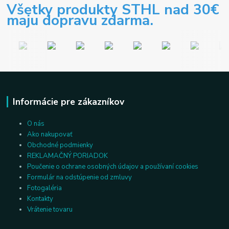
Všetky produkty STHL nad 30€
maju dopravu zdarma.
Informácie pre zákazníkov
O nás
Ako nakupovať
Obchodné podmienky
REKLAMAČNÝ PORIADOK
Poučenie o ochrane osobných údajov a používaní cookies
Formulár na odstúpenie od zmluvy
Fotogaléria
Kontakty
Vrátenie tovaru