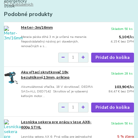
Do obľúbených
Podobné produkty
Meter-3m/16mm
Skladom 50 ks
Meracia páska dlhá 3 m je určená na meranie.
5,10 €
/
ks
Nepostrádateľný nástroj pri stavebných,
4,15 €
bez DPH
renovačných a s...
Pridať do košíka
Aku vŕtací skrutkovač 18v,
Skladom 28 ks
bezuhlíkový,13mm, príklep
Akumulátorová vŕtačka, 18 V skrutkovač, DEDRA
103,90 €
/
ks
SAS+ALL DED7142 Skrutkov ač je vybavený
84,47 €
bez DPH
kefovým motor...
Pridať do košíka
Lesnícka sekera pre prácu v lese AX6-
Skladom 50 ks
600g STHL
Lesnícka sekera AX 6: Prvá voľba pre jednoduché
5 % zľava