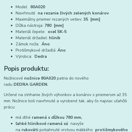
Model:
80A020
Navrhnuté
na rezanie živých zelených konárov
Maximálny priemer rezaných vetiev:
35
[mm]
Dĺžka nástroja:
780
[mm]
Materiál čepele:
oceľ SK-5
Materiál držadiel:
hliník
Zámok noža:
Áno
Protišmykové držadlá:
Áno
Výrobca:
Dedra
Popis produktu:
Nožnicové
nožnice 80A020
patria do nového
radu
DEDRA
GARDEN.
Určené na strihanie živých výhonkov a konárov s priemerom až 35
mm. Nožnice boli navrhnuté a vyrobené tak, aby čo najviac uľahčili
prácu:
má dlhé
ramená s dĺžkou 780 mm,
ľahké hliníkové ramená sú
navyše
na
rukoväti
potiahnuté vrstvou mäkkého
protišmykového