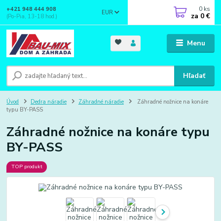
0
ks
+421 948 444 908
EUR
za
0 €
(Po-Pia, 13-18 hod.)
Menu
Hľadať
Úvod
Dedra náradie
Záhradné náradie
Záhradné nožnice na konáre
typu BY-PASS
Záhradné nožnice na konáre typu
BY-PASS
TOP produkt