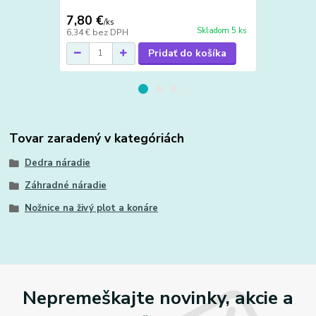
7,80 €
7,30 €
/
ks
/
ks
Skladom 5 ks
6,34 €
bez DPH
5,93 €
bez D
Pridať do košíka
Tovar zaradený v kategóriách
Dedra náradie
Záhradné náradie
Nožnice na živý plot a konáre
Nepremeškajte novinky, akcie a