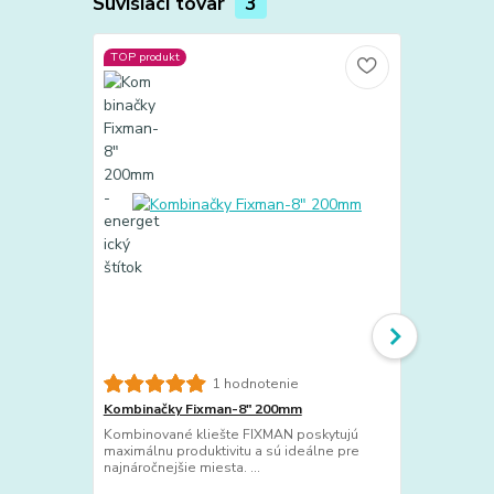
Súvisiaci tovar
3
TOP produkt
TOP produkt
Novinka
1 hodnotenie
Kombinačky Fixman-8" 200mm
Montážne l
STRONG-29
Kombinované kliešte FIXMAN poskytujú
maximálnu produktivitu a sú ideálne pre
T-REX GOLD
najnáročnejšie miesta. ...
lepidlo s e
priľnavosťou.