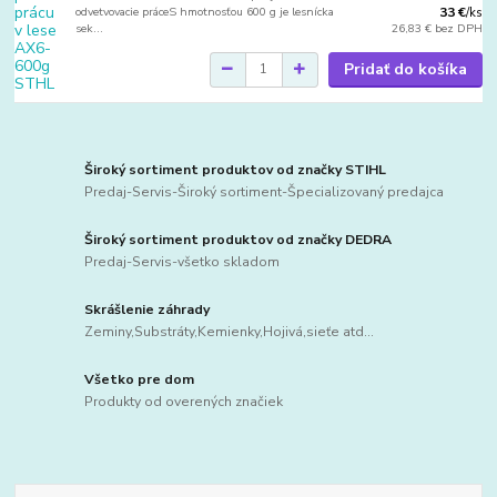
odvetvovacie práceS hmotnosťou 600 g je lesnícka
33 €
/
ks
sek...
26,83 €
bez DPH
Pridať do košíka
Široký sortiment produktov od značky STIHL
Predaj-Servis-Široký sortiment-Špecializovaný predajca
Široký sortiment produktov od značky DEDRA
Predaj-Servis-všetko skladom
Skrášlenie záhrady
Zeminy,Substráty,Kemienky,Hojivá,sieťe atd...
Všetko pre dom
Produkty od overených značiek