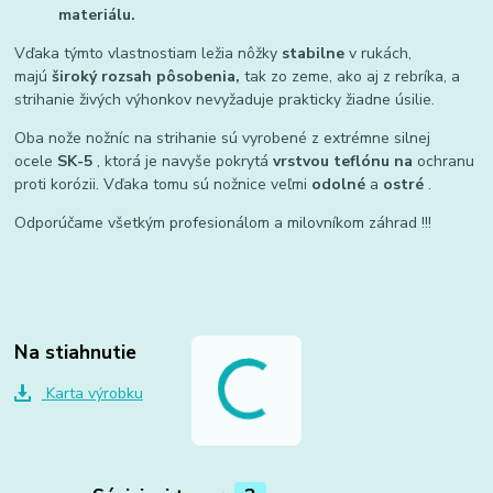
materiálu.
Vďaka týmto vlastnostiam ležia nôžky
stabilne
v rukách,
majú
široký rozsah
pôsobenia,
tak zo zeme, ako aj z rebríka, a
strihanie živých výhonkov nevyžaduje prakticky žiadne úsilie.
Oba nože nožníc na strihanie sú vyrobené z extrémne silnej
ocele
SK-5
, ktorá je navyše pokrytá
vrstvou
teflónu na
ochranu
proti korózii. Vďaka tomu sú nožnice veľmi
odolné
a
ostré
.
Odporúčame všetkým profesionálom a milovníkom záhrad !!!
Na stiahnutie
Karta výrobku