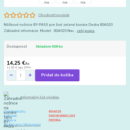
Ohodnotiť produkt
Nôžkové nožnice BY-PASS pre živé zelené konáre Dedra 80A020
Základné informácie: Model: 80A020 Nav...
celý popis
Dostupnosť
Skladom 500 ks
14,25 €
/
ks
11,59 €
bez DPH
Pridať do košíka
Informačný list výrobku
Číslo produktu:
80A020
EAN kód:
5902628801203
Výrobca:
DEDRA
Strážiť cenu / dostupnosť