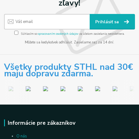
zľavy!
Prihlásiť sa
Súhlasím so
spracovaním osobných údajov
za účelom zasielania newslettera.
Môžete sa kedykoľvek odhlásiť. Zasielame raz za 14 dní.
Všetky produkty STHL nad 30€
maju dopravu zdarma.
Informácie pre zákazníkov
O nás