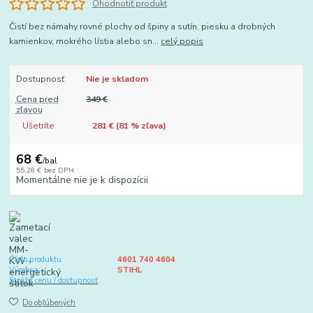
Ohodnotiť produkt
Čistí bez námahy rovné plochy od špiny a sutín, piesku a drobných
kamienkov, mokrého lístia alebo sn...
celý popis
Dostupnosť
Nie je skladom
Cena pred
349 €
zľavou
Ušetríte
281 € (
81
% zľava)
68 €
/
bal
55,28 €
bez DPH
Momentálne nie je k dispozícii
Číslo produktu:
4601 740 4604
Výrobca:
STIHL
Strážiť cenu / dostupnosť
Do obľúbených