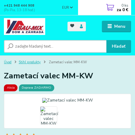
0
ks
+421 948 444 908
EUR
za
0 €
(Po-Pia, 13-18 hod.)
Menu
Hľadať
Úvod
Stihl produkty
Zametací valec MM-KW
Zametací valec MM-KW
Akcia
Doprava ZADARMO