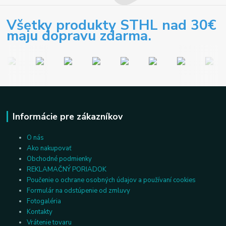
Všetky produkty STHL nad 30€
maju dopravu zdarma.
Informácie pre zákazníkov
O nás
Ako nakupovať
Obchodné podmienky
REKLAMAČNÝ PORIADOK
Poučenie o ochrane osobných údajov a používaní cookies
Formulár na odstúpenie od zmluvy
Fotogaléria
Kontakty
Vrátenie tovaru