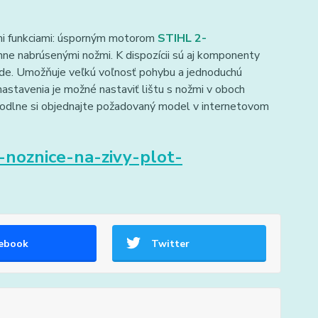
imi funkciami: úsporným motorom
STIHL 2-
ne nabrúsenými nožmi. K dispozícii sú aj komponenty
vode. Umožňuje veľkú voľnosť pohybu a jednoduchú
astavenia je možné nastaviť lištu s nožmi v oboch
hodlne si objednajte požadovaný model v internetovom
-noznice-na-zivy-plot-
ebook
Twitter