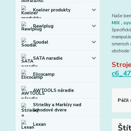
Koelner produkty
Naše ben
MIX
, sy
Rawlplug
špecifick
manipulác
Soudal
smeroch a
obchode 
SATA naradie
Stroje
c6_4
Elicocamp
AWTOOLS náradie
Páčil
Striešky a Markízy nad
vchodové dvere
Lexan
Ští