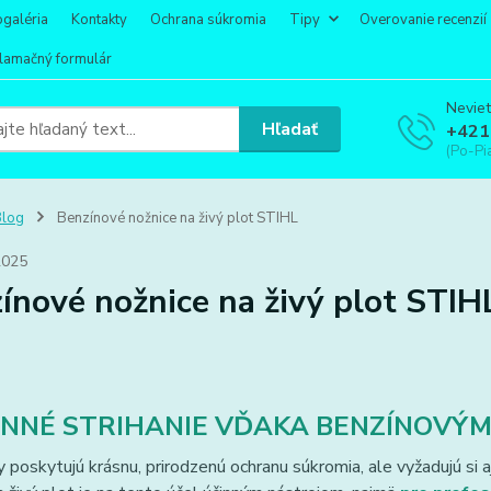
ogaléria
Kontakty
Ochrana súkromia
Tipy
Overovanie recenzií
lamačný formulár
Neviet
Hľadať
+421
(Po-Pi
Blog
Benzínové nožnice na živý plot STIHL
2025
ínové nožnice na živý plot STIH
NNÉ STRIHANIE VĎAKA BENZÍNOVÝ
y poskytujú krásnu, prirodzenú ochranu súkromia, ale vyžadujú si 