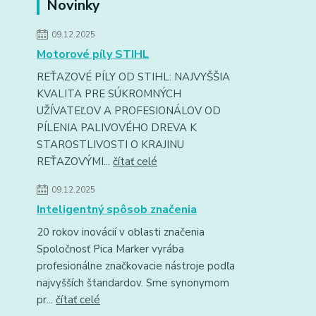
Novinky
09.12.2025
Motorové píly STIHL
REŤAZOVÉ PÍLY OD STIHL: NAJVYŠŠIA
KVALITA PRE SÚKROMNÝCH
UŽÍVATEĽOV A PROFESIONÁLOV OD
PÍLENIA PALIVOVÉHO DREVA K
STAROSTLIVOSTI O KRAJINU
REŤAZOVÝMI...
čítať celé
09.12.2025
Inteligentný spôsob značenia
20 rokov inovácií v oblasti značenia
Spoločnosť Pica Marker vyrába
profesionálne značkovacie nástroje podľa
najvyšších štandardov. Sme synonymom
pr...
čítať celé