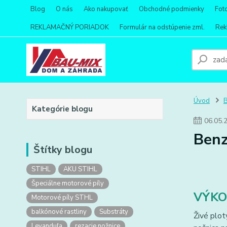
Blog
O nás
Ako nakupovať
Obchodné podmienky
Fot
REKLAMAČNÝ PORIADOK
Formulár na odstúpenie zml.
Rek
Úvod
Kategórie blogu
06
.
05
.
Benz
Štítky blogu
STIHL
AKU STIHL
Špeciálne motorové píly
VÝKO
Motorové píly STHL
balkónové rastliny
Substráty
Živé plot
Levanduľa
rezacie nožnice