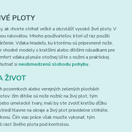
IVÉ PLOTY
, ak chcete strihať veľké a obzvlášť vysoké živé ploty. V
dlhou rukoväťou. Mnoho používateľov, ktorí už raz použili
kárčenie. Vďaka hriadeľu, ku ktorému sú pripevnené nože,
e vhodné modely s kratšími alebo dlhšími násadkami pre
ort vďaka plynule otočnej lište s nožmi a praktickej
hutnať si
neobmedzenú slobodu pohybu
.
A ŽIVOT
ých pozemkoch alebo verejných zelených plochách
otov: čím dlhšie sú nože nožníc na živý plot, tým
lebo umelecké tvary, mali by ste zvoliť kratšiu dĺžku
tredí hlavne na okraje a živý plot pravidelne striháte,
ýkonu. Čím viac práce však musíte vykonať, tým
li rast živého plota pod kontrolou.