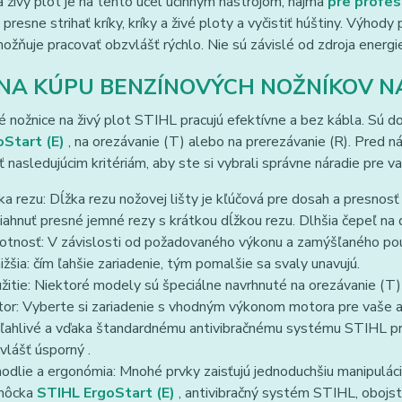
a živý plot je na tento účel účinným nástrojom, najmä
pre profes
presne strihať kríky, kríky a živé ploty a vyčistiť húštiny. Výhod
ožňuje pracovať obzvlášť rýchlo. Nie sú závislé od zdroja ener
 NA KÚPU BENZÍNOVÝCH NOŽNÍKOV N
 nožnice na živý plot STIHL pracujú efektívne a bez kábla. Sú do
oStart (E)
, na orezávanie (T) alebo na prerezávanie (R). Pred
 nasledujúcim kritériám, aby ste si vybrali správne náradie pre va
ka rezu: Dĺžka rezu nožovej lišty je kľúčová pre dosah a presnos
iahnuť presné jemné rezy s krátkou dĺžkou rezu. Dlhšia čepeľ na 
tnosť: V závislosti od požadovaného výkonu a zamýšľaného použ
nižšia: čím ľahšie zariadenie, tým pomalšie sa svaly unavujú.
žitie: Niektoré modely sú špeciálne navrhnuté na orezávanie (T)
or: Vyberte si zariadenie s vhodným výkonom motora pre vaše a
ľahlivé a vďaka štandardnému antivibračnému systému STIHL pro
vlášť úsporný .
odlie a ergonómia: Mnohé prvky zaisťujú jednoduchšiu manipuláciu
môcka
STIHL ErgoStart (E)
, antivibračný systém STIHL, obojs