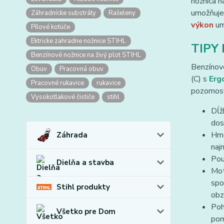
nožnica n
umožňuje 
Záhradnícke substráty
Rašeleny
výkon
um
Pílové kotúče
Ektricke zahradne nožnice STIHL
TIPY
Benzínové nožnice na živý plot STIHL
Benzínové
Obuv
Pracovná obuv
(C) s
Erg
Pracovné rukavice
rukavice
pozornosť
Vysokotlakové čističe
stihl
Dĺž
dos
Hmo
Záhrada
naj
Pou
Dielňa a stavba
Mot
spo
Stihl produkty
obz
Poh
Všetko pre Dom
po