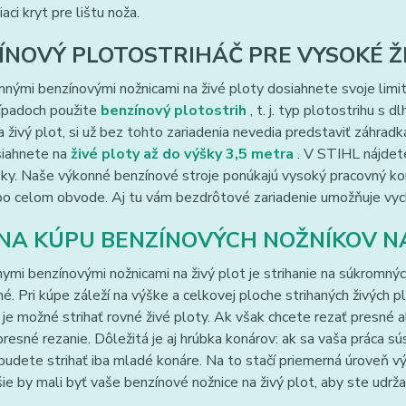
aci kryt pre lištu noža.
ÍNOVÝ PLOTOSTRIHÁČ PRE VYSOKÉ Ž
nnými benzínovými nožnicami na živé ploty dosiahnete svoje limity
rípadoch použite
benzínový plotostrih
, t. j. typ plotostrihu s 
a živý plot, si už bez tohto zariadenia nevedia predstaviť záhrad
siahnete na
živé ploty až do výšky 3,5 metra
. V STIHL nájdet
ky. Naše výkonné benzínové stroje ponúkajú vysoký pracovný komf
po celom obvode. Aj tu vám bezdrôtové zariadenie umožňuje vyc
 NA KÚPU BENZÍNOVÝCH NOŽNÍKOV N
ymi benzínovými nožnicami na živý plot je strihanie na súkromn
é. Pri kúpe záleží na výške a celkovej ploche strihaných živých pl
e je možné strihať rovné živé ploty. Ak však chcete rezať presné a
presné rezanie. Dôležitá je aj hrúbka konárov: ak sa vaša práca sús
budete strihať iba mladé konáre. Na to stačí priemerná úroveň v
ie by mali byť vaše benzínové nožnice na živý plot, aby ste udrža