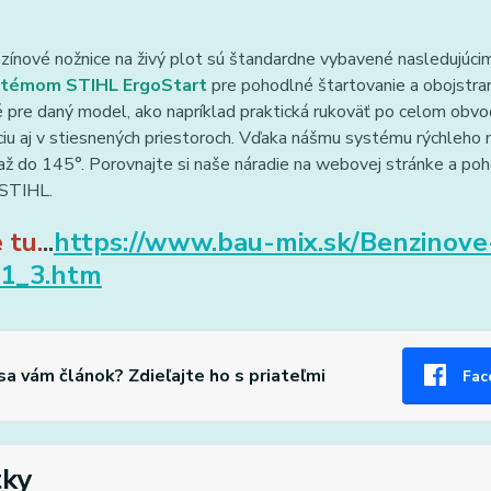
zínové nožnice na živý plot sú štandardne vybavené nasledujúc
stémom STIHL ErgoStart
pre pohodlné štartovanie a obojstran
é pre daný model, ako napríklad praktická rukoväť po celom ob
iu aj v stiesnených priestoroch. Vďaka nášmu systému rýchleho n
ž do 145°. Porovnajte si naše náradie na webovej stránke a po
STIHL.
 tu.
..
https://www.bau-mix.sk/Benzinove
71_3.htm
 sa vám článok? Zdieľajte ho s priateľmi
Fac
tky