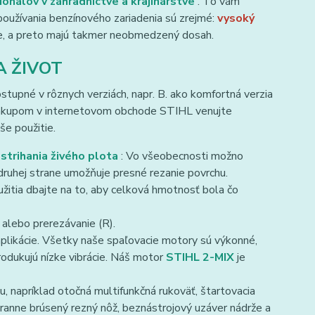
ionálov v záhradníctve a krajinárstve
. To vám
y používania benzínového zariadenia sú zrejmé:
vysoký
gie, a preto majú takmer neobmedzený dosah.
A ŽIVOT
stupné v rôznych verziách, napr. B. ako komfortná verzia
 nákupom v internetovom obchode STIHL venujte
še použitie.
ť
strihania živého plota
: Vo všeobecnosti možno
druhej strane umožňuje presné rezanie povrchu.
itia dbajte na to, aby celková hmotnosť bola čo
 alebo prerezávanie (R).
plikácie. Všetky naše spaľovacie motory sú výkonné,
dukujú nízke vibrácie. Náš motor
STIHL 2-MIX
je
, napríklad otočná multifunkčná rukoväť, štartovacia
tranne brúsený rezný nôž, beznástrojový uzáver nádrže a