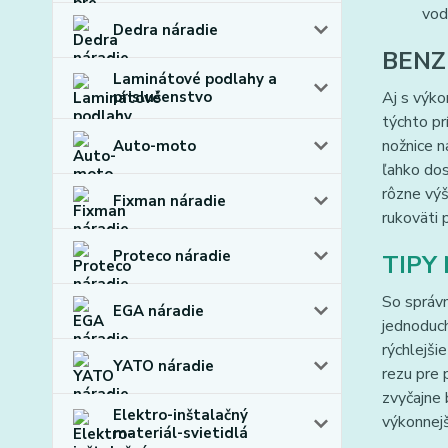
vodi
Dedra náradie
BENZ
Laminátové podlahy a
prislušenstvo
Aj s výko
týchto p
nožnice n
Auto-moto
ľahko do
rôzne výš
Fixman náradie
rukoväti 
Proteco náradie
TIPY
So správn
EGA náradie
jednoduch
rýchlejši
YATO náradie
rezu pre 
zvyčajne 
Elektro-inštalačný
výkonnejš
materiál-svietidlá