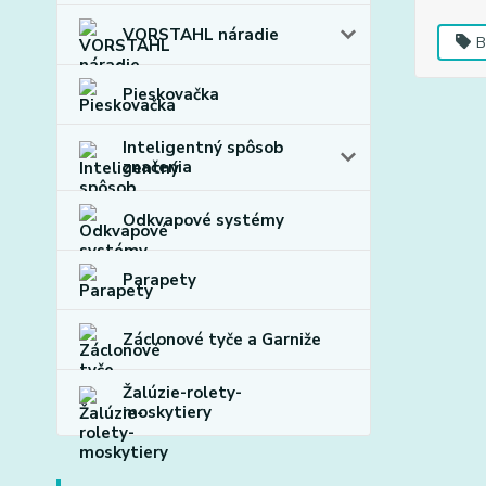
VORSTAHL náradie
B
Pieskovačka
Inteligentný spôsob
značenia
Odkvapové systémy
Parapety
Záclonové tyče a Garniže
Žalúzie-rolety-
moskytiery