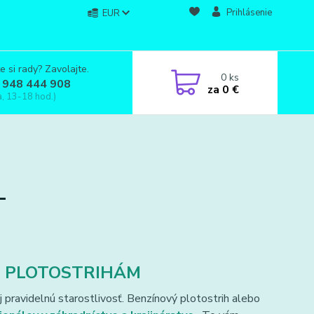
Prihlásenie
EUR
e si rady? Zavolajte.
0
ks
 948 444 908
za
0 €
a, 13-18 hod.)
L
M PLOTOSTRIHÁM
aj pravidelnú starostlivosť. Benzínový plotostrih alebo