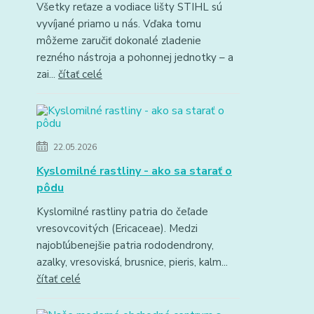
Všetky reťaze a vodiace lišty STIHL sú
vyvíjané priamo u nás. Vďaka tomu
môžeme zaručiť dokonalé zladenie
rezného nástroja a pohonnej jednotky – a
zai...
čítať celé
22.05.2026
Kyslomilné rastliny - ako sa starať o
pôdu
Kyslomilné rastliny patria do čeľade
vresovcovitých (Ericaceae). Medzi
najobľúbenejšie patria rododendrony,
azalky, vresoviská, brusnice, pieris, kalm...
čítať celé