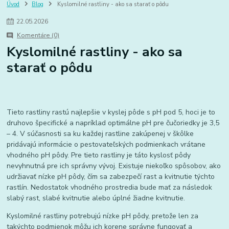
Vysokotlakové čističe
stihl
Úvod
Blog
Kyslomilné rastliny - ako sa starať o pôdu
22
.
05
.
2026
Komentáre (0)
Kyslomilné rastliny - ako sa
starať o pôdu
Tieto rastliny rastú najlepšie v kyslej pôde s pH pod 5, hoci je to
druhovo špecifické a napríklad optimálne pH pre čučoriedky je 3,5
– 4. V súčasnosti sa ku každej rastline zakúpenej v škôlke
pridávajú informácie o pestovateľských podmienkach vrátane
vhodného pH pôdy. Pre tieto rastliny je táto kyslosť pôdy
nevyhnutná pre ich správny vývoj. Existuje niekoľko spôsobov, ako
udržiavať nízke pH pôdy, čím sa zabezpečí rast a kvitnutie týchto
rastlín. Nedostatok vhodného prostredia bude mať za následok
slabý rast, slabé kvitnutie alebo úplné žiadne kvitnutie.
Kyslomilné rastliny potrebujú nízke pH pôdy, pretože len za
takýchto podmienok môžu ich korene správne fungovať a