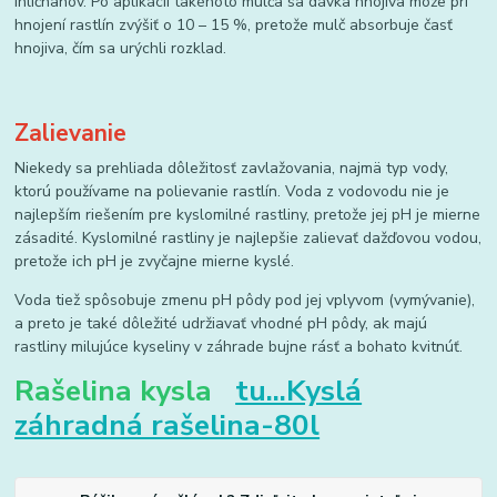
ihličnanov. Po aplikácii takéhoto mulča sa dávka hnojiva môže pri
hnojení rastlín zvýšiť o 10 – 15 %, pretože mulč absorbuje časť
hnojiva, čím sa urýchli rozklad.
Zalievanie
Niekedy sa prehliada dôležitosť zavlažovania, najmä typ vody,
ktorú používame na polievanie rastlín. Voda z vodovodu nie je
najlepším riešením pre kyslomilné rastliny, pretože jej pH je mierne
zásadité. Kyslomilné rastliny je najlepšie zalievať dažďovou vodou,
pretože ich pH je zvyčajne mierne kyslé.
Voda tiež spôsobuje zmenu pH pôdy pod jej vplyvom (vymývanie),
a preto je také dôležité udržiavať vhodné pH pôdy, ak majú
rastliny milujúce kyseliny v záhrade bujne rásť a bohato kvitnúť.
Rašelina kysla
tu...Kyslá
záhradná rašelina-80l