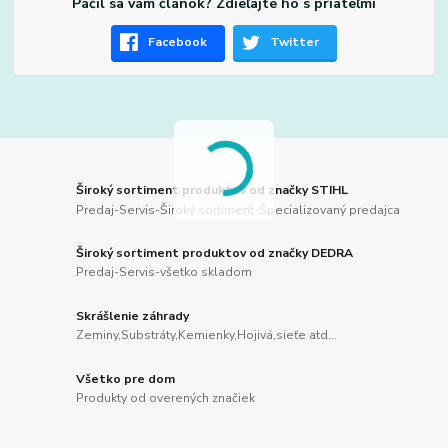
Páčil sa vám článok? Zdieľajte ho s priateľmi
Facebook
Twitter
Široký sortiment produktov od značky STIHL
Predaj-Servis-Široký sortiment-Špecializovaný predajca
Široký sortiment produktov od značky DEDRA
Predaj-Servis-všetko skladom
Skrášlenie záhrady
Zeminy,Substráty,Kemienky,Hojivá,sieťe atd...
Všetko pre dom
Produkty od overených značiek