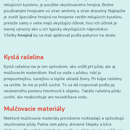
milujúcich kyselinu, je použitie okysľovacieho hnojiva. Bežne
používanými hnojivami sú síran amónny a síran draselný. Najlepšie
je zvoliť špeciálne hnojivá na hnojenie rastlín milujúcich kyselinu,
pretože samy o sebe majú okysľujúci účinok, hoci ich účinok je
menej výrazný ako u ich typicky okysľujúcich náprotivkov.
Všetky
hnojivá
by sa mali aplikovať podľa pokynov na obale.
Kyslá rašelina
Kyslá rašelina nie je len spôsobom, ako znížiť pH pôdy, ale aj
mulčovacím materiálom. Keď sa viaže s pôdou, robí ju
priepustnejšou, savejšou a lepšie ukladá živiny. Pri kúpe rašeliny
sa uistite, že nie je príliš suchá. To sa dá rozpoznať podľa jej
neúmerného pomeru hmotnosti k objemu. Takáto rašelina pôdu
uvoľní, ale neabsorbuje ani nezadržiava vodu.
Mulčovacie materiály
Niektoré mulčovacie materiály prirodzene rozkladajú a spôsobujú
okysľovanie pôdy. Patria sem piliny, drevené štiepky a kôra