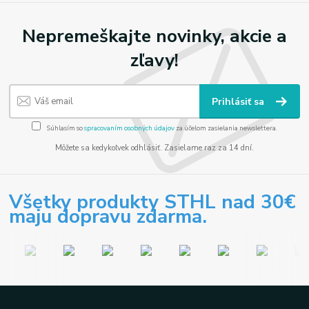
Nepremeškajte novinky, akcie a
zľavy!
Prihlásiť sa
Súhlasím so
spracovaním osobných údajov
za účelom zasielania newslettera.
Môžete sa kedykoľvek odhlásiť. Zasielame raz za 14 dní.
Všetky produkty STHL nad 30€
maju dopravu zdarma.