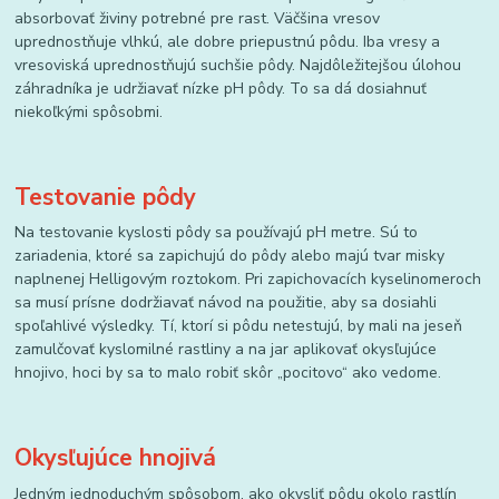
absorbovať živiny potrebné pre rast. Väčšina vresov
uprednostňuje vlhkú, ale dobre priepustnú pôdu. Iba vresy a
vresoviská uprednostňujú suchšie pôdy. Najdôležitejšou úlohou
záhradníka je udržiavať nízke pH pôdy. To sa dá dosiahnuť
niekoľkými spôsobmi.
Testovanie pôdy
Na testovanie kyslosti pôdy sa používajú pH metre. Sú to
zariadenia, ktoré sa zapichujú do pôdy alebo majú tvar misky
naplnenej Helligovým roztokom. Pri zapichovacích kyselinomeroch
sa musí prísne dodržiavať návod na použitie, aby sa dosiahli
spoľahlivé výsledky. Tí, ktorí si pôdu netestujú, by mali na jeseň
zamulčovať kyslomilné rastliny a na jar aplikovať okysľujúce
hnojivo, hoci by sa to malo robiť skôr „pocitovo“ ako vedome.
Okysľujúce hnojivá
Jedným jednoduchým spôsobom, ako okysliť pôdu okolo rastlín