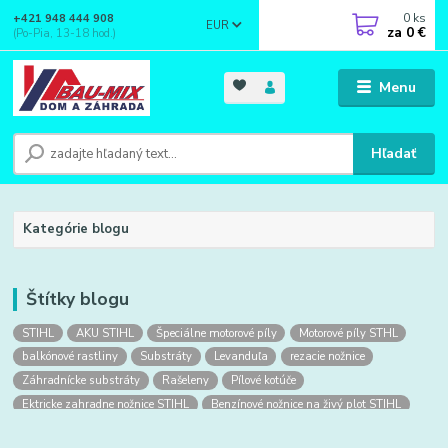
0
ks
+421 948 444 908
EUR
za
0 €
(Po-Pia, 13-18 hod.)
Menu
Hľadať
Kategórie blogu
Štítky blogu
STIHL
AKU STIHL
Špeciálne motorové píly
Motorové píly STHL
balkónové rastliny
Substráty
Levanduľa
rezacie nožnice
Záhradnícke substráty
Rašeleny
Pílové kotúče
Ektricke zahradne nožnice STIHL
Benzínové nožnice na živý plot STIHL
Obuv
Pracovná obuv
Pracovné rukavice
rukavice