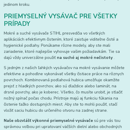
jedinom kroku.
PRIEMYSELNÝ VYSÁVAČ PRE VŠETKY
PRÍPADY
Mokré a suché vysávače STIHL presvedčia vo všetkých
aplikáciách efektívnym čistením, ktoré zaisťuje viditeľne čisté a
hygienické podlahy. Ponúkame rôzne modely, aby ste mali
zariadenie, ktoré najlepšie vyhovuje vašim požiadavkám. Tie sa
dajú vždy univerzálne použiť
na suché aj mokré nečistoty
.
S jedným z našich ľahkých vysávačov na mokré vysávanie môžete
efektívne a pohodlne vykonávať všetky čistiace práce na rôznych
povrchoch. Kombinovaná podlahová hubica umožňuje okamžite
prejsť z hladkých povrchov, ako sú dlaždice alebo laminát, na
drsné povrchy, ako je koberec. Všetko, čo musíte urobiť, je stlačiť
nožný spínač počas chodu. Prístroje majú aj funkciu fúkania na
čistenie ťažko dostupných miest. Aby ste to mohli použiť, stačí
vložiť saciu hubicu do určeného otvoru na zadnej strane.
Naše obzvlášť výkonné priemyselné vysávače
sú pre vás tou
správnou voľbou pri upratovaní väčších dielní alebo obchodných