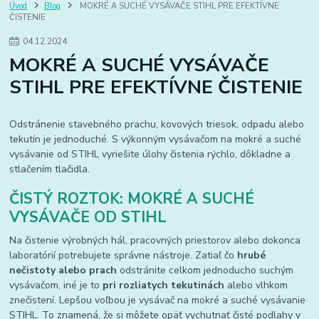
Vysokotlakové čističe
stihl
Úvod
Blog
MOKRÉ A SUCHÉ VYSÁVAČE STIHL PRE EFEKTÍVNE
ČISTENIE
04
.
12
.
2024
MOKRÉ A SUCHÉ VYSÁVAČE
STIHL PRE EFEKTÍVNE ČISTENIE
Odstránenie stavebného prachu, kovových triesok, odpadu alebo
tekutín je jednoduché. S výkonným vysávačom na mokré a suché
vysávanie od STIHL vyriešite úlohy čistenia rýchlo, dôkladne a
stlačením tlačidla.
ČISTÝ ROZTOK: MOKRÉ A SUCHÉ
VYSÁVAČE OD STIHL
Na čistenie výrobných hál, pracovných priestorov alebo dokonca
laboratórií potrebujete správne nástroje. Zatiaľ čo
hrubé
nečistoty alebo prach
odstránite celkom jednoducho suchým
vysávačom, iné je to
pri rozliatych tekutinách
alebo vlhkom
znečistení. Lepšou voľbou je vysávač na mokré a suché vysávanie
STIHL. To znamená, že si môžete opäť vychutnať čisté podlahy v