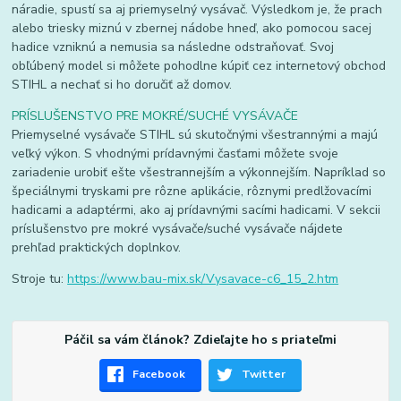
náradie, spustí sa aj priemyselný vysávač. Výsledkom je, že prach
alebo triesky miznú v zbernej nádobe hneď, ako pomocou sacej
hadice vzniknú a nemusia sa následne odstraňovať. Svoj
obľúbený model si môžete pohodlne kúpiť cez internetový obchod
STIHL a nechať si ho doručiť až domov.
PRÍSLUŠENSTVO PRE MOKRÉ/SUCHÉ VYSÁVAČE
Priemyselné vysávače STIHL sú skutočnými všestrannými a majú
veľký výkon. S vhodnými prídavnými časťami môžete svoje
zariadenie urobiť ešte všestrannejším a výkonnejším. Napríklad so
špeciálnymi tryskami pre rôzne aplikácie, rôznymi predlžovacími
hadicami a adaptérmi, ako aj prídavnými sacími hadicami. V sekcii
príslušenstvo pre mokré vysávače/suché vysávače nájdete
prehľad praktických doplnkov.
Stroje tu:
https://www.bau-mix.sk/Vysavace-c6_15_2.htm
Páčil sa vám článok? Zdieľajte ho s priateľmi
Facebook
Twitter