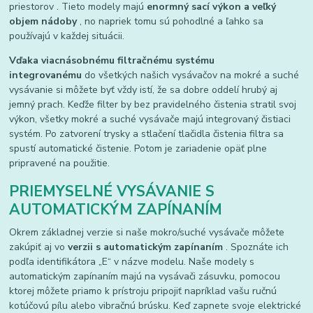
priestorov . Tieto modely majú
enormný sací výkon a veľký
objem nádoby
, no napriek tomu sú pohodlné a ľahko sa
používajú v každej situácii.
Vďaka viacnásobnému filtračnému systému
integrovanému
do všetkých našich vysávačov na mokré a suché
vysávanie si môžete byť vždy istí, že sa dobre oddelí hrubý aj
jemný prach. Keďže filter by bez pravidelného čistenia stratil svoj
výkon, všetky mokré a suché vysávače majú integrovaný čistiaci
systém. Po zatvorení trysky a stlačení tlačidla čistenia filtra sa
spustí automatické čistenie. Potom je zariadenie opäť plne
pripravené na použitie.
PRIEMYSELNÉ VYSÁVANIE S
AUTOMATICKÝM ZAPÍNANÍM
Okrem základnej verzie si naše mokro/suché vysávače môžete
zakúpiť aj vo
verzii s automatickým zapínaním
. Spoznáte ich
podľa identifikátora „E“ v názve modelu. Naše modely s
automatickým zapínaním majú na vysávači zásuvku, pomocou
ktorej môžete priamo k prístroju pripojiť napríklad vašu ručnú
kotúčovú pílu alebo vibračnú brúsku. Keď zapnete svoje elektrické