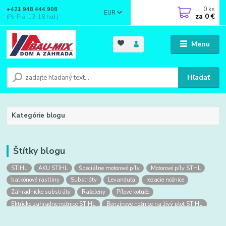
0
ks
+421 948 444 908
EUR
za
0 €
(Po-Pia, 13-18 hod.)
Menu
Hľadať
Kategórie blogu
Štítky blogu
STIHL
AKU STIHL
Špeciálne motorové píly
Motorové píly STHL
balkónové rastliny
Substráty
Levanduľa
rezacie nožnice
Záhradnícke substráty
Rašeleny
Pílové kotúče
Ektricke zahradne nožnice STIHL
Benzínové nožnice na živý plot STIHL
Obuv
Pracovná obuv
Pracovné rukavice
rukavice