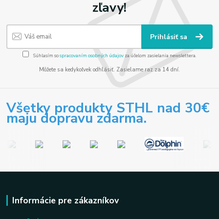
zľavy!
Prihlásiť sa
Súhlasím so
spracovaním osobných údajov
za účelom zasielania newslettera.
Môžete sa kedykoľvek odhlásiť. Zasielame raz za 14 dní.
Všetky produkty STHL nad 30€
maju dopravu zdarma.
Informácie pre zákazníkov