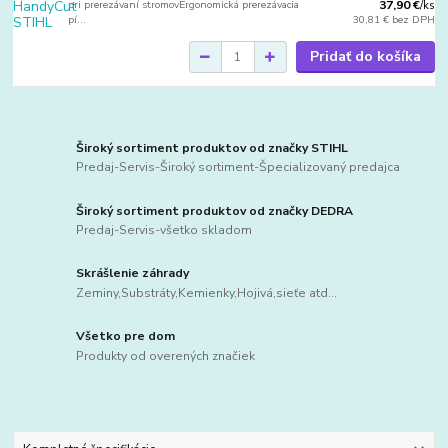
pri prerezávaní stromovErgonomická prerezávacia
37,90 €
/
ks
pí...
30,81 €
bez DPH
Pridať do košíka
Široký sortiment produktov od značky STIHL
Predaj-Servis-Široký sortiment-Špecializovaný predajca
Široký sortiment produktov od značky DEDRA
Predaj-Servis-všetko skladom
Skrášlenie záhrady
Zeminy,Substráty,Kemienky,Hojivá,sieťe atd...
Všetko pre dom
Produkty od overených značiek