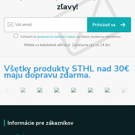
zľavy!
Prihlásiť sa
Súhlasím so
spracovaním osobných údajov
za účelom zasielania newslettera.
Môžete sa kedykoľvek odhlásiť. Zasielame raz za 14 dní.
Všetky produkty STHL nad 30€
maju dopravu zdarma.
Informácie pre zákazníkov