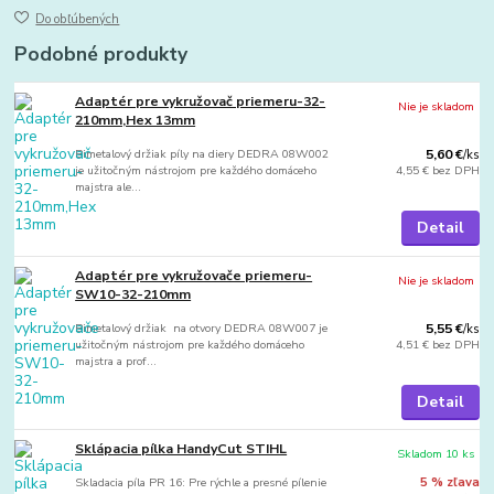
Do obľúbených
Podobné produkty
Adaptér pre vykružovač priemeru-32-
Nie je skladom
210mm,Hex 13mm
Bimetalový držiak píly na diery DEDRA 08W002
5,60 €
/
ks
je užitočným nástrojom pre každého domáceho
4,55 €
bez DPH
majstra ale...
Detail
Adaptér pre vykružovače priemeru-
Nie je skladom
SW10-32-210mm
Bimetalový držiak na otvory DEDRA 08W007 je
5,55 €
/
ks
užitočným nástrojom pre každého domáceho
4,51 €
bez DPH
majstra a prof...
Detail
Sklápacia pílka HandyCut STIHL
Skladom 10 ks
Skladacia píla PR 16: Pre rýchle a presné pílenie
5 % zľava