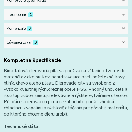
Kompletné špecifikácie
Hodnotenie
1
Komentáre
0
Súvisiaci tovar
3
Kompletné špecifikácie
Bimetalová dierovacia píla sa používa na vŕtanie otvorov do
materiálov ako sú: kov, nehrdzavejúca oceľ, neželezné kovy,
hliník, drevo alebo plast. Dierovacie píly sú vyrobené z
vysoko kvalitnej rýchloreznej ocele HSS. Vhodný uhol čela a
rozstup zubov zaisťujú efektívne a rýchle vytváranie otvorov.
Pri práci s dierovacou pílou nezabudnite použiť vhodnú
chladiacu kvapalinu a rýchlosť otáčania prispôsobiť materiálu,
do ktorého chceme dieru urobiť.
Technické dáta: