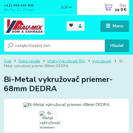
0
ks
+421 948 444 908
EUR
za
0 €
(Po-Pia, 13-18 hod.)
Menu
Hľadať
Úvod
Dedra náradie
Vrtaky-Vykružovače-Bity
Vykružovače
Bi-
Metal vykružovač priemer-68mm DEDRA
Bi-Metal vykružovač priemer-
68mm DEDRA