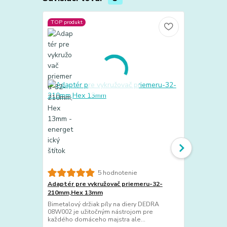
TOP produkt
TOP produkt
5 hodnotenie
Adaptér pre vykružovač priemeru-32-
Adaptér pr
210mm,Hex 13mm
32-210mm
Bimetalový držiak píly na diery DEDRA
Bimetalový 
08W002 je užitočným nástrojom pre
je užitočným
každého domáceho majstra ale...
domáceho maj