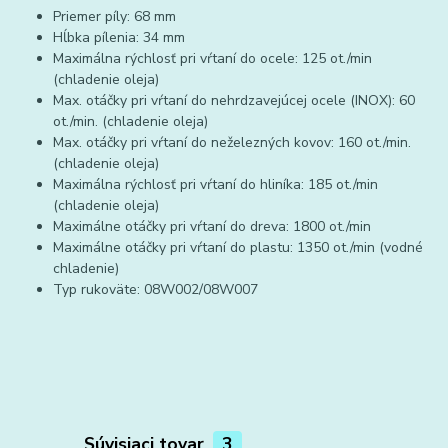
Priemer píly: 68 mm
Hĺbka pílenia: 34 mm
Maximálna rýchlosť pri vŕtaní do ocele: 125 ot./min
(chladenie oleja)
Max. otáčky pri vŕtaní do nehrdzavejúcej ocele (INOX): 60
ot./min. (chladenie oleja)
Max. otáčky pri vŕtaní do neželezných kovov: 160 ot./min.
(chladenie oleja)
Maximálna rýchlosť pri vŕtaní do hliníka: 185 ot./min
(chladenie oleja)
Maximálne otáčky pri vŕtaní do dreva: 1800 ot./min
Maximálne otáčky pri vŕtaní do plastu: 1350 ot./min (vodné
chladenie)
Typ rukoväte: 08W002/08W007
Súvisiaci tovar
3