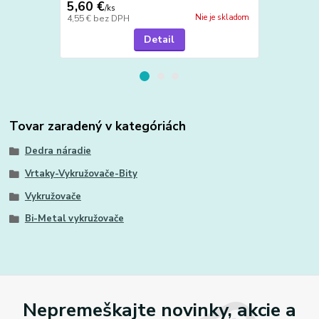
5,60 €
5,55 €
/
ks
/
ks
Nie je skladom
4,55 €
bez DPH
4,51 €
bez D
Detail
Tovar zaradený v kategóriách
Dedra náradie
Vrtaky-Vykružovače-Bity
Vykružovače
Bi-Metal vykružovače
Nepremeškajte novinky, akcie a