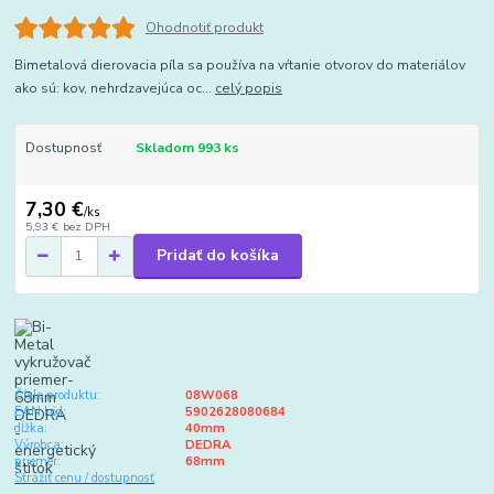
Ohodnotiť produkt
Bimetalová dierovacia píla sa používa na vŕtanie otvorov do materiálov
ako sú: kov, nehrdzavejúca oc...
celý popis
Dostupnosť
Skladom 993 ks
7,30 €
/
ks
5,93 €
bez DPH
Pridať do košíka
Číslo produktu:
08W068
EAN kód:
5902628080684
dĺžka:
40mm
Výrobca:
DEDRA
priemer:
68mm
Strážiť cenu / dostupnosť