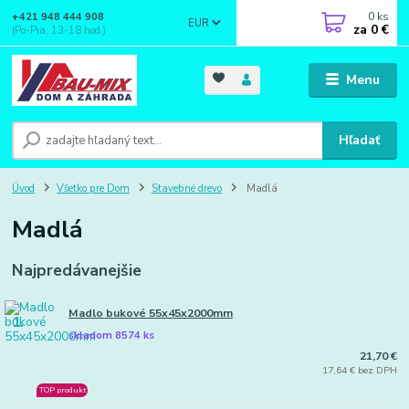
0
ks
+421 948 444 908
EUR
za
0 €
(Po-Pia, 13-18 hod.)
Menu
Hľadať
Úvod
Všetko pre Dom
Stavebné drevo
Madlá
Madlá
Najpredávanejšie
Madlo bukové 55x45x2000mm
1.
skladom 8574 ks
21,70 €
17,64 € bez DPH
TOP produkt