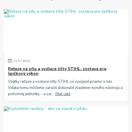
21
.
07
.
2026
Reťaze na pílu a vodiace lišty STIHL: zostava pre
špičkový výkon
Všetky reťaze a vodiace lišty STIHL sú vyvíjané priamo u nás.
Vďaka tomu môžeme zaručiť dokonalé zladenie rezného nástroja a
pohonnej jednotky – a zai...
čítať celé