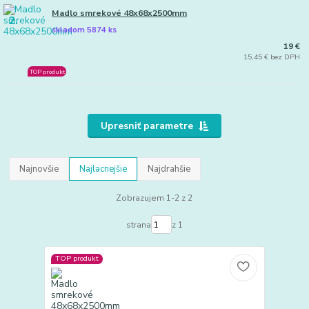
Madlo smrekové 48x68x2500mm
2.
skladom 5874 ks
19 €
15,45 € bez DPH
TOP produkt
Upresniť parametre
Najnovšie
Najlacnejšie
Najdrahšie
Zobrazujem 1-2 z 2
strana
z 1
TOP produkt