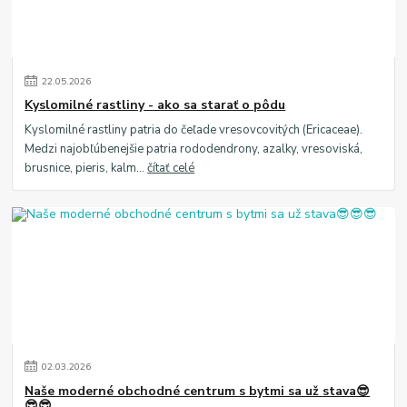
22
.
05
.
2026
Kyslomilné rastliny - ako sa starať o pôdu
Kyslomilné rastliny patria do čeľade vresovcovitých (Ericaceae).
Medzi najobľúbenejšie patria rododendrony, azalky, vresoviská,
brusnice, pieris, kalm...
čítať celé
02
.
03
.
2026
Naše moderné obchodné centrum s bytmi sa už stava😎
😎😎