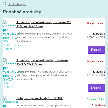
Do obľúbených
Podobné produkty
Adaptér pre vykružovač priemeru-32-
Nie je skladom
210mm,Hex 13mm
Bimetalový držiak píly na diery DEDRA 08W002
5,60 €
/
ks
je užitočným nástrojom pre každého domáceho
4,55 €
bez DPH
majstra ale...
Detail
Adaptér pre vykružovače priemeru-
Nie je skladom
SW10-32-210mm
Bimetalový držiak na otvory DEDRA 08W007 je
5,55 €
/
ks
užitočným nástrojom pre každého domáceho
4,51 €
bez DPH
majstra a prof...
Detail
Sklápacia pílka HandyCut STIHL
Skladom 10 ks
Skladacia píla PR 16: Pre rýchle a presné pílenie
5 % zľava