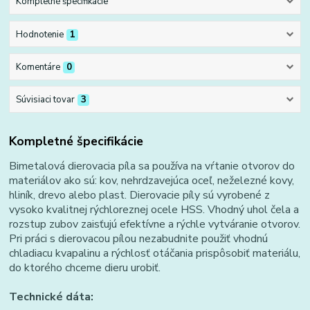
Kompletné špecifikácie
Hodnotenie
1
Komentáre
0
Súvisiaci tovar
3
Kompletné špecifikácie
Bimetalová dierovacia píla sa používa na vŕtanie otvorov do
materiálov ako sú: kov, nehrdzavejúca oceľ, neželezné kovy,
hliník, drevo alebo plast. Dierovacie píly sú vyrobené z
vysoko kvalitnej rýchloreznej ocele HSS. Vhodný uhol čela a
rozstup zubov zaisťujú efektívne a rýchle vytváranie otvorov.
Pri práci s dierovacou pílou nezabudnite použiť vhodnú
chladiacu kvapalinu a rýchlosť otáčania prispôsobiť materiálu,
do ktorého chceme dieru urobiť.
Technické dáta: