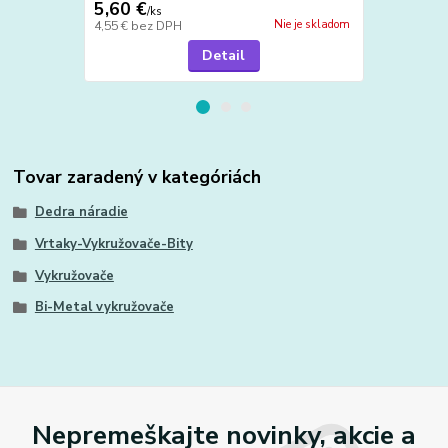
5,60 €
5,55 €
/
ks
/
ks
Nie je skladom
4,55 €
bez DPH
4,51 €
bez D
Detail
Tovar zaradený v kategóriách
Dedra náradie
Vrtaky-Vykružovače-Bity
Vykružovače
Bi-Metal vykružovače
Nepremeškajte novinky, akcie a