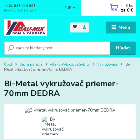
0
ks
+421 948 444 908
EUR
za
0 €
(Po-Pia, 13-18 hod.)
Menu
Hľadať
Úvod
Dedra náradie
Vrtaky-Vykružovače-Bity
Vykružovače
Bi-
Metal vykružovač priemer-70mm DEDRA
Bi-Metal vykružovač priemer-
70mm DEDRA