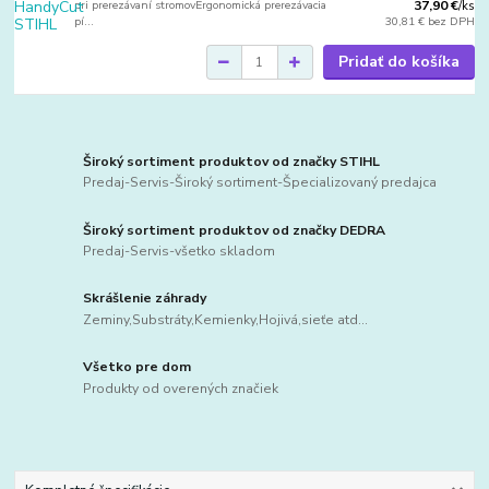
pri prerezávaní stromovErgonomická prerezávacia
37,90 €
/
ks
pí...
30,81 €
bez DPH
Pridať do košíka
Široký sortiment produktov od značky STIHL
Predaj-Servis-Široký sortiment-Špecializovaný predajca
Široký sortiment produktov od značky DEDRA
Predaj-Servis-všetko skladom
Skrášlenie záhrady
Zeminy,Substráty,Kemienky,Hojivá,sieťe atd...
Všetko pre dom
Produkty od overených značiek