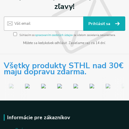
zľavy!
Prihlásiť sa
Súhlasím so
spracovaním osobných údajov
za účelom zasielania newslettera.
Môžete sa kedykoľvek odhlásiť. Zasielame raz za 14 dní.
Všetky produkty STHL nad 30€
maju dopravu zdarma.
Informácie pre zákazníkov