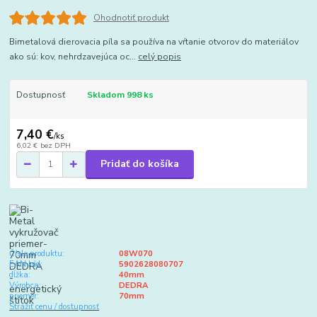
Ohodnotiť produkt
Bimetalová dierovacia píla sa používa na vŕtanie otvorov do materiálov
ako sú: kov, nehrdzavejúca oc...
celý popis
Dostupnosť
Skladom 998 ks
7,40 €
/
ks
6,02 €
bez DPH
Pridať do košíka
Číslo produktu:
08W070
EAN kód:
5902628080707
dĺžka:
40mm
Výrobca:
DEDRA
priemer:
70mm
Strážiť cenu / dostupnosť