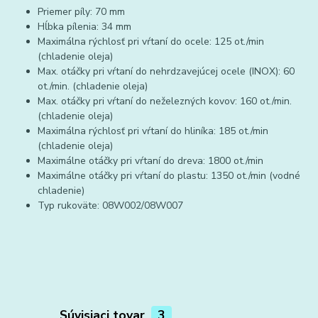
Priemer píly: 70 mm
Hĺbka pílenia: 34 mm
Maximálna rýchlosť pri vŕtaní do ocele: 125 ot./min
(chladenie oleja)
Max. otáčky pri vŕtaní do nehrdzavejúcej ocele (INOX): 60
ot./min. (chladenie oleja)
Max. otáčky pri vŕtaní do neželezných kovov: 160 ot./min.
(chladenie oleja)
Maximálna rýchlosť pri vŕtaní do hliníka: 185 ot./min
(chladenie oleja)
Maximálne otáčky pri vŕtaní do dreva: 1800 ot./min
Maximálne otáčky pri vŕtaní do plastu: 1350 ot./min (vodné
chladenie)
Typ rukoväte: 08W002/08W007
Súvisiaci tovar
3