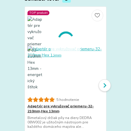
TOP produkt
TOP produkt
5 hodnotenie
Adaptér pre vykružovač priemeru-32-
Adaptér pr
210mm,Hex 13mm
32-210mm
Bimetalový držiak píly na diery DEDRA
Bimetalový 
08W002 je užitočným nástrojom pre
je užitočným
každého domáceho majstra ale...
domáceho maj