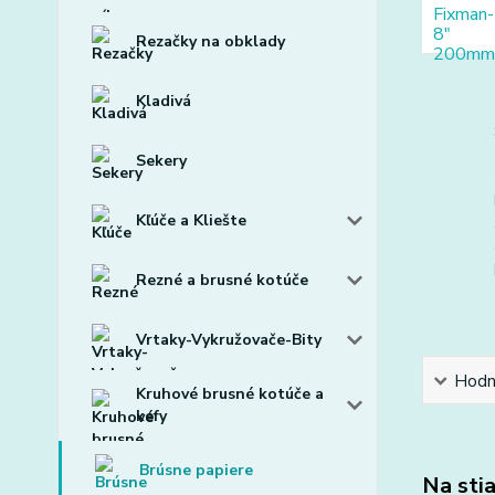
Rezačky na obklady
Kladivá
Sekery
Kľúče a Kliešte
Rezné a brusné kotúče
Vrtaky-Vykružovače-Bity
Hodn
Kruhové brusné kotúče a
kefy
Brúsne papiere
Na sti