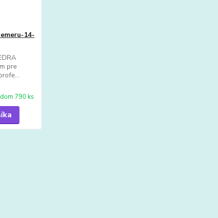
iemeru-14-
DEDRA
om pre
rofe...
adom 790 ks
šíka