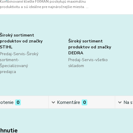
Kombinované kliešte FIXMAN poskytujú maximálnu
produktivitu a sú ideálne pre najnáročnejšie miesta. ...
Široký sortiment
produktov od značky
Široký sortiment
STIHL
produktov od značky
DEDRA
Predaj-Servis-Široký
sortiment-
Predaj-Servis-všetko
Špecializovaný
skladom
predajca
otenie
0
Komentáre
0
Na s
ahnutie