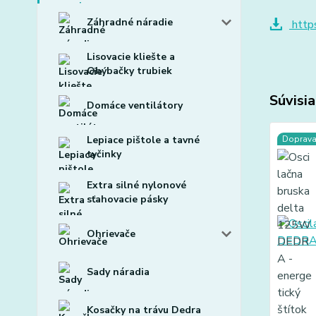
Záhradné náradie
https
Lisovacie kliešte a
Ohýbačky trubiek
Súvisia
Domáce ventilátory
Lepiace pištole a tavné
Doprav
tyčinky
Extra silné nylonové
sťahovacie pásky
Ohrievače
Sady náradia
Kosačky na trávu Dedra