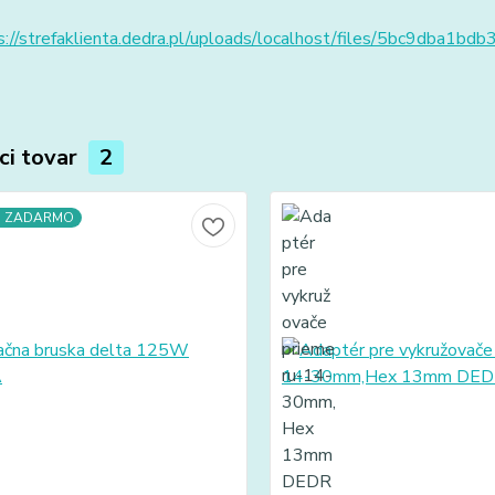
://strefaklienta.dedra.pl/uploads/localhost/files/5bc9dba1bdb3
ci tovar
2
a ZADARMO