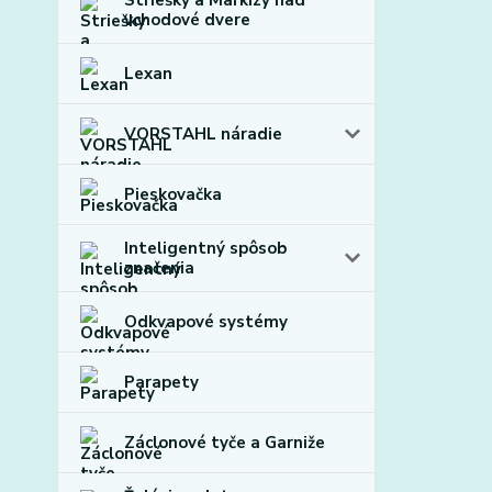
Striešky a Markízy nad
vchodové dvere
Lexan
VORSTAHL náradie
Pieskovačka
Inteligentný spôsob
značenia
Odkvapové systémy
Parapety
Záclonové tyče a Garniže