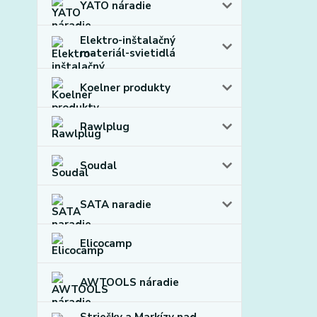
YATO náradie
Elektro-inštalačný
materiál-svietidlá
Koelner produkty
Rawlplug
Soudal
SATA naradie
Elicocamp
AWTOOLS náradie