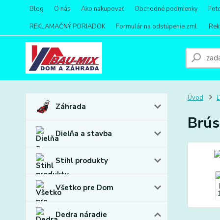
Blog
O nás
Ako nakupovať
Obchodné podmienky
Fot
REKLAMAČNÝ PORIADOK
Formulár na odstúpenie zml.
Rek
Úvod
D
Záhrada
Brús
Dielňa a stavba
Stihl produkty
Všetko pre Dom
Dedra náradie