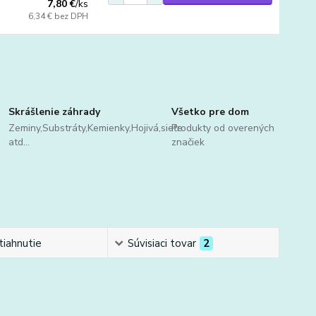
7,80 €
/
ks
6,34 €
bez DPH
Skrášlenie záhrady
Všetko pre dom
Zeminy,Substráty,Kemienky,Hojivá,sieťe
Produkty od overených
atd...
značiek
tiahnutie
Súvisiaci tovar
2