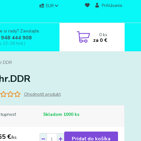
Prihlásenie
EUR
e si rady? Zavolajte.
0
ks
 948 444 908
za
0 €
a, 13-18 hod.)
hr.DDR
0hr.DDR
Ohodnotiť produkt
tupnosť
Skladom 1000 ks
65 €
/
ks
Pridať do košíka