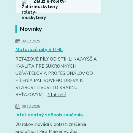
Žalúzie-rolety-
moskytiery
Novinky
09.12.2025
Motorové píly STIHL
REŤAZOVÉ PÍLY OD STIHL: NAJVYŠŠIA
KVALITA PRE SÚKROMNÝCH
UŽÍVATEĽOV A PROFESIONÁLOV OD
PÍLENIA PALIVOVÉHO DREVA K
STAROSTLIVOSTI O KRAJINU
REŤAZOVÝMI...
čítať celé
09.12.2025
Inteligentný spôsob značenia
20 rokov inovácií v oblasti značenia
Spoločnosť Pica Marker vyrába