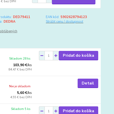
 €
bez DPH
roduktu:
DED79411
EAN kód:
5902628794123
a:
DEDRA
Strážiť cenu / dostupnosť
obľúbených
Pridať do košíka
Skladom 28 ks
103,90 €
/
ks
84,47 €
bez DPH
Detail
Nie je skladom
5,60 €
/
ks
4,55 €
bez DPH
Skladom 5 ks
Pridať do košíka