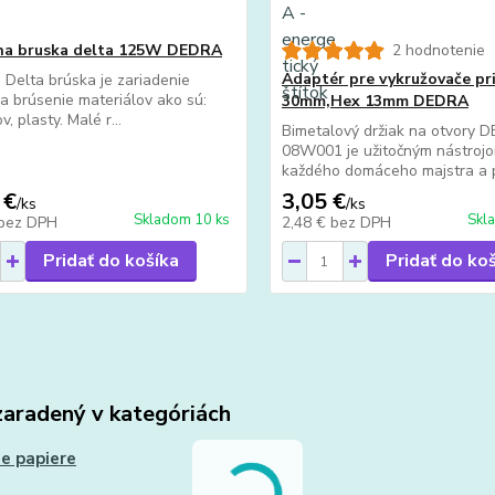
na bruska delta 125W DEDRA
2 hodnotenie
Adaptér pre vykružovače pr
 Delta brúska je zariadenie
a brúsenie materiálov ako sú:
30mm,Hex 13mm DEDRA
v, plasty. Malé r...
Bimetalový držiak na otvory 
08W001 je užitočným nástroj
každého domáceho majstra a p
 €
3,05 €
/
ks
/
ks
Skladom 10 ks
Skl
bez DPH
2,48 €
bez DPH
Pridať do košíka
Pridať do ko
zaradený v kategóriách
e papiere