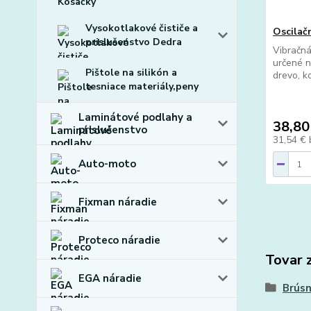
Vysokotlakové čističe a
Oscilač
prislušenstvo Dedra
Vibračná
určené n
Pištole na silikón a
drevo, ko
tesniace materiály,peny
Laminátové podlahy a
38,80
prislušenstvo
31,54 €
Auto-moto
Fixman náradie
Proteco náradie
Tovar 
EGA náradie
Brúsn