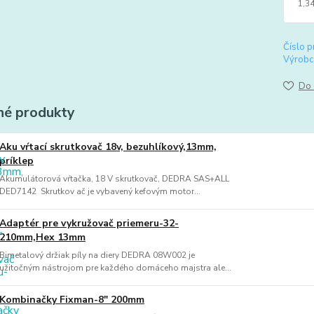
1,34
Číslo p
Výrobc
Do 
é produkty
Aku vŕtací skrutkovač 18v, bezuhlíkový,13mm,
príklep
Akumulátorová vŕtačka, 18 V skrutkovač, DEDRA SAS+ALL
DED7142 Skrutkov ač je vybavený kefovým motor...
Adaptér pre vykružovač priemeru-32-
210mm,Hex 13mm
Bimetalový držiak píly na diery DEDRA 08W002 je
užitočným nástrojom pre každého domáceho majstra ale...
Kombinačky Fixman-8" 200mm