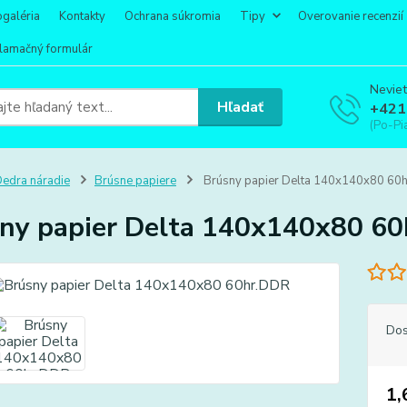
ogaléria
Kontakty
Ochrana súkromia
Tipy
Overovanie recenzií
lamačný formulár
Neviet
Hľadať
+421
(Po-Pi
edra náradie
Brúsne papiere
Brúsny papier Delta 140x140x80 60
ny papier Delta 140x140x80 6
Dos
1,