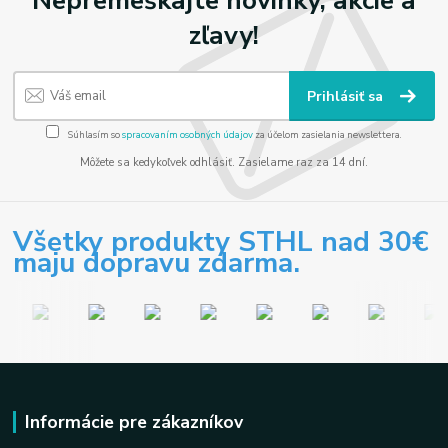
Nepremeškajte novinky, akcie a
zľavy!
Prihlásiť sa
Súhlasím so
spracovaním osobných údajov
za účelom zasielania newslettera.
Môžete sa kedykoľvek odhlásiť. Zasielame raz za 14 dní.
Všetky produkty STHL nad 30€
maju dopravu zdarma.
Informácie pre zákazníkov