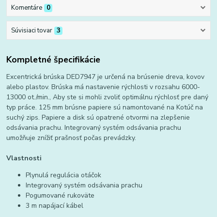
Komentáre
0
Súvisiaci tovar
3
Kompletné špecifikácie
Excentrická brúska DED7947 je určená na brúsenie dreva, kovov
alebo plastov. Brúska má nastavenie rýchlosti v rozsahu 6000-
13000 ot./min., Aby ste si mohli zvoliť optimálnu rýchlosť pre daný
typ práce. 125 mm brúsne papiere sú namontované na Kotúč na
suchý zips. Papiere a disk sú opatrené otvormi na zlepšenie
odsávania prachu. Integrovaný systém odsávania prachu
umožňuje znížiť prašnosť počas prevádzky.
Vlastnosti
Plynulá regulácia otáčok
Integrovaný systém odsávania prachu
Pogumované rukoväte
3 m napájací kábel