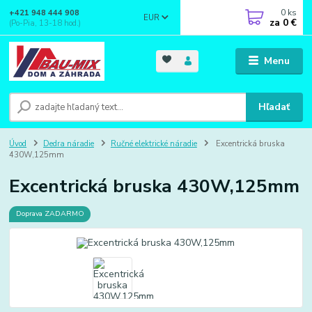
0
ks
+421 948 444 908
EUR
za
0 €
(Po-Pia, 13-18 hod.)
Menu
Hľadať
Úvod
Dedra náradie
Ručné elektrické náradie
Excentrická bruska
430W,125mm
Excentrická bruska 430W,125mm
Doprava ZADARMO