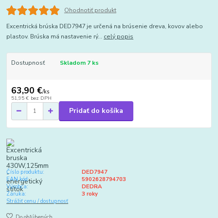
Ohodnotiť produkt
Excentrická brúska DED7947 je určená na brúsenie dreva, kovov alebo
plastov. Brúska má nastavenie rý...
celý popis
Dostupnosť
Skladom 7 ks
63,90 €
/
ks
51,95 €
bez DPH
Pridať do košíka
Číslo produktu:
DED7947
EAN kód:
5902628794703
Výrobca:
DEDRA
Záruka:
3 roky
Strážiť cenu / dostupnosť
Do obľúbených