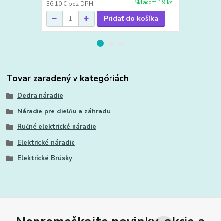
Skladom 19 ks
36,10 €
bez DPH
51,22 €
bez 
Pridať do košíka
Tovar zaradený v kategóriách
Dedra náradie
Náradie pre dielňu a záhradu
Ručné elektrické náradie
Elektrické náradie
Elektrické Brúsky