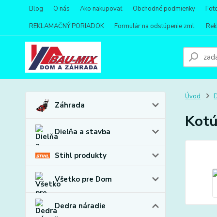
Blog
O nás
Ako nakupovať
Obchodné podmienky
Fot
REKLAMAČNÝ PORIADOK
Formulár na odstúpenie zml.
Rek
Úvod
D
Záhrada
Kotú
Dielňa a stavba
Stihl produkty
Všetko pre Dom
Dedra náradie