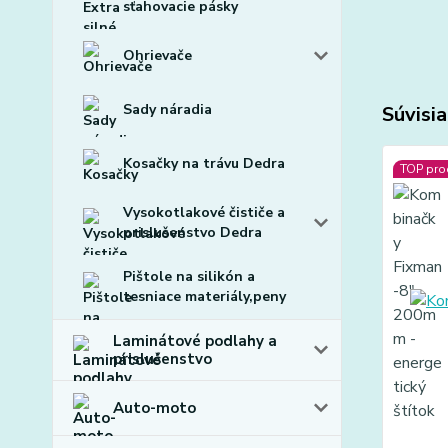
sťahovacie pásky
Ohrievače
Sady náradia
Súvisia
Kosačky na trávu Dedra
TOP pro
Vysokotlakové čističe a
prislušenstvo Dedra
Pištole na silikón a
tesniace materiály,peny
Laminátové podlahy a
prislušenstvo
Auto-moto