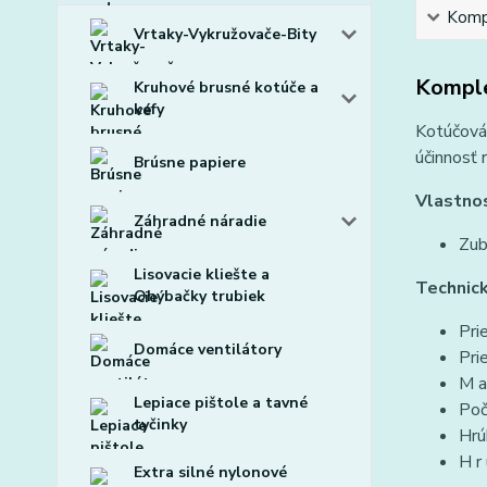
Kompl
Vrtaky-Vykružovače-Bity
Komple
Kruhové brusné kotúče a
kefy
Kotúčová 
účinnosť 
Brúsne papiere
Vlastnos
Záhradné náradie
Zub
Lisovacie kliešte a
Technick
Ohýbačky trubiek
Pri
Domáce ventilátory
Pri
M a
Lepiace pištole a tavné
Poč
tyčinky
Hrú
H r 
Extra silné nylonové