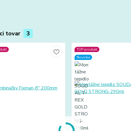
ci tovar
3
dukt
TOP produkt
Novinka