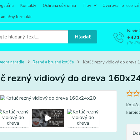
ogaléria
Kontakty
Ochrana súkromia
Tipy
Overovanie recenzií
lamačný formulár
Neviet
Hľadať
+421
(Po-Pi
edra náradie
Rezné a brusné kotúče
Kotúč rezný vidiový do dreva
č rezný vidiový do dreva 160x2
Kotúčo
karbid
Dos