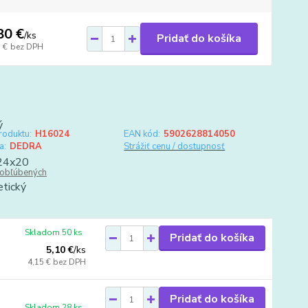
80 €
/
ks
Pridať do košíka
 €
bez DPH
roduktu:
H16024
EAN kód:
5902628814050
a:
DEDRA
Strážiť cenu / dostupnosť
obľúbených
Skladom 50 ks
Pridať do košíka
5,10 €
/
ks
4,15 €
bez DPH
Pridať do košíka
Skladom 28 ks