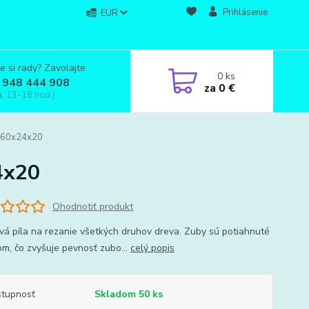
Prihlásenie
EUR
e si rady? Zavolajte.
0
ks
 948 444 908
za
0 €
a, 13-18 hod.)
 160x24x20
4x20
Ohodnotiť produkt
vá píla na rezanie všetkých druhov dreva. Zuby sú potiahnuté
om, čo zvyšuje pevnosť zubo...
celý popis
tupnosť
Skladom 50 ks