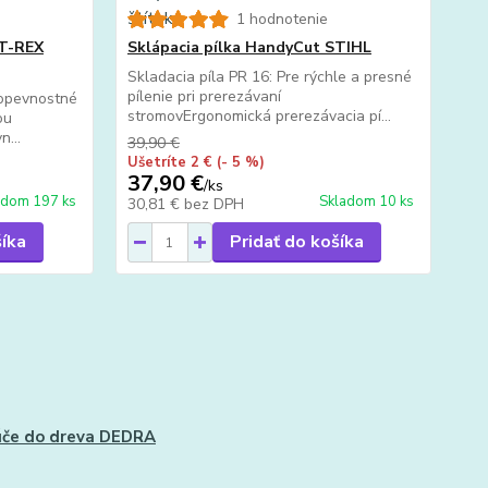
1 hodnotenie
T-REX
Sklápacia pílka HandyCut STIHL
Skladacia píla PR 16: Pre rýchle a presné
pílenie pri prerezávaní
pevnostné
stromovErgonomická prerezávacia pí...
ou
n...
39,90 €
Ušetríte 2 €
(- 5 %)
37,90 €
/
ks
adom 197 ks
Skladom 10 ks
30,81 €
bez DPH
šíka
Pridať do košíka
če do dreva DEDRA