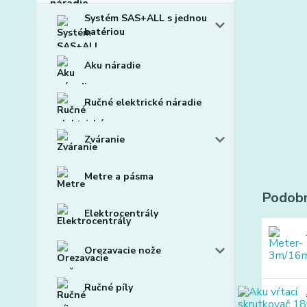
Systém SAS+ALL s jednou
batériou
Aku náradie
Ručné elektrické náradie
Zváranie
Metre a pásma
Podobn
Elektrocentrály
Orezavacie nože
Ručné píly