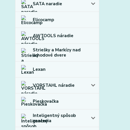
SATA naradie
Elicocamp
AWTOOLS náradie
Striešky a Markízy nad
vchodové dvere
Lexan
VORSTAHL náradie
Pieskovačka
Inteligentný spôsob
značenia