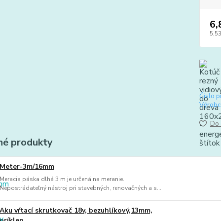
6,
5,53
Číslo p
Výrobc
Do 
é produkty
Meter-3m/16mm
Meracia páska dlhá 3 m je určená na meranie.
Nepostrádateľný nástroj pri stavebných, renovačných a s...
Aku vŕtací skrutkovač 18v, bezuhlíkový,13mm,
príklep