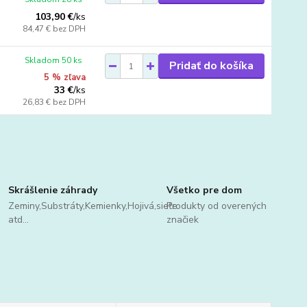
103,90 €
/
ks
84,47 €
bez DPH
Skladom 50 ks
Pridať do košíka
5 % zľava
33 €
/
ks
26,83 €
bez DPH
Skrášlenie záhrady
Všetko pre dom
Zeminy,Substráty,Kemienky,Hojivá,sieťe
Produkty od overených
atd...
značiek