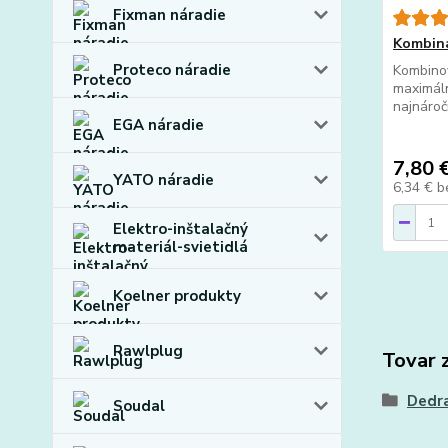
Fixman náradie
Kombin
Proteco náradie
Kombino
maximáln
najnáročn
EGA náradie
7,80 
YATO náradie
6,34 €
b
Elektro-inštalačný
materiál-svietidlá
Koelner produkty
Rawlplug
Tovar 
Dedra
Soudal