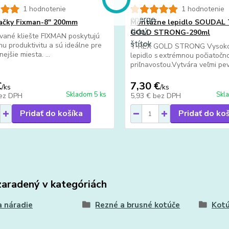
1 hodnotenie
1 hodnotenie
ačky Fixman-8" 200mm
Montážne lepidlo SOUDAL 
GOLD STRONG-290ml
vané kliešte FIXMAN poskytujú
u produktivitu a sú ideálne pre
T-REX GOLD STRONG Vysoko
ejšie miesta. ...
lepidlo s extrémnou počiatočn
priľnavosťou.Vytvára veľmi pev
€
7,30 €
/
ks
/
ks
Skladom 5 ks
Skl
ez DPH
5,93 €
bez DPH
Pridať do košíka
Pridať do ko
zaradený v kategóriách
 náradie
Rezné a brusné kotúče
Kotú