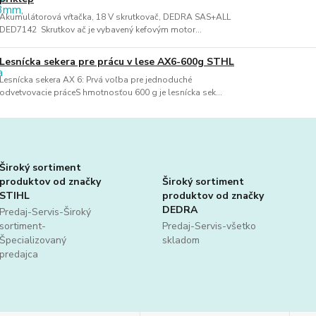
Akumulátorová vŕtačka, 18 V skrutkovač, DEDRA SAS+ALL
DED7142 Skrutkov ač je vybavený kefovým motor...
Lesnícka sekera pre prácu v lese AX6-600g STHL
Lesnícka sekera AX 6: Prvá voľba pre jednoduché
odvetvovacie práceS hmotnosťou 600 g je lesnícka sek...
Široký sortiment
produktov od značky
Široký sortiment
STIHL
produktov od značky
DEDRA
Predaj-Servis-Široký
sortiment-
Predaj-Servis-všetko
Špecializovaný
skladom
predajca