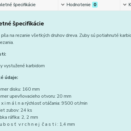
etné špecifikácie
Hodnotenie
0
K
tné špecifikácie
píla na rezanie všetkých druhov dreva. Zuby sú potiahnuté karbi
rezania.
ti:
y vystužené karbidom
é údaje:
emer disku: 160 mm
emer upevňovacieho otvoru: 20 mm
 x i m á l n a rýchlosť otáčania: 9500 ot/min
et zubov: 24 ks
bka ráfika: 2, 2 mm
u b o s ť v r c h n e j č a s t i : 1,4 mm