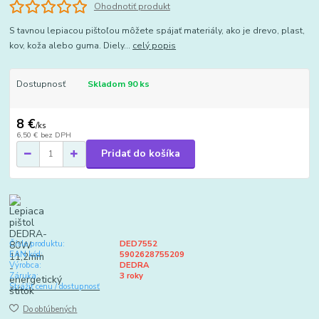
Ohodnotiť produkt
S tavnou lepiacou pištoľou môžete spájať materiály, ako je drevo, plast,
kov, koža alebo guma. Diely...
celý popis
Dostupnosť
Skladom 90 ks
8 €
/
ks
6,50 €
bez DPH
Pridať do košíka
Číslo produktu:
DED7552
EAN kód:
5902628755209
Výrobca:
DEDRA
Záruka:
3 roky
Strážiť cenu / dostupnosť
Do obľúbených