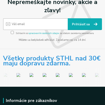
Nepremeškajte novinky, akcie a
zľavy!
Prihlásiť sa
Súhlasím so
spracovaním osobných údajov
za účelom zasielania newslettera.
Môžete sa kedykoľvek odhlásiť. Zasielame raz za 14 dní.
Všetky produkty STHL nad 30€
maju dopravu zdarma.
Informácie pre zákazníkov