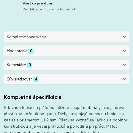
Všetko pre dom
Produkty od overených značiek
Kompletné špecifikácie
Hodnotenie
0
Komentáre
0
Súvisiaci tovar
4
Kompletné špecifikácie
S tavnou lepiacou pištoľou môžete spájať materiály, ako je drevo,
plast, kov, koža alebo guma. Diely sa spájajú pomocou lepiacich
kaziet s priemerom 11,2 mm. Pištoľ sa vyznačuje ľahkou a odolnou
konštrukciou a je veľmi praktická a pohodlná pri práci. Pištoľ
používajú profesionáli, domáci majstri aj dekoratéri.