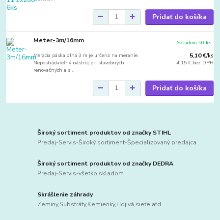
Pridať do košíka
Meter-3m/16mm
Skladom 50 ks
Meracia páska dlhá 3 m je určená na meranie.
5,10 €
/
ks
Nepostrádateľný nástroj pri stavebných,
4,15 €
bez DPH
renovačných a s...
Pridať do košíka
Široký sortiment produktov od značky STIHL
Predaj-Servis-Široký sortiment-Špecializovaný predajca
Široký sortiment produktov od značky DEDRA
Predaj-Servis-všetko skladom
Skrášlenie záhrady
Zeminy,Substráty,Kemienky,Hojivá,sieťe atd...