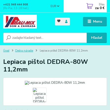
0
ks
+421 948 444 908
EUR
za
0 €
(Po-Pia, 13-18 hod.)
Menu
Hľadať
Úvod
Dedra náradie
Lepiaca pištol DEDRA-80W 11,2mm
Lepiaca pištol DEDRA-80W
11,2mm