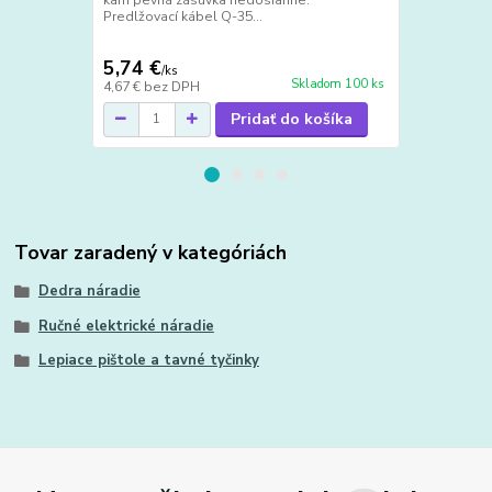
POUŽITIE: Och
Predlžovací kábel Q-35...
diamantovej 
voči vode ...
5,74 €
19,99 €
/
ks
/
b
Skladom 100 ks
4,67 €
bez DPH
16,25 €
bez 
Pridať do košíka
Tovar zaradený v kategóriách
Dedra náradie
Ručné elektrické náradie
Lepiace pištole a tavné tyčinky