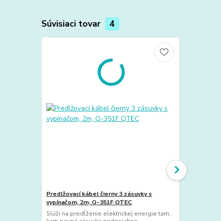
Súvisiaci tovar
4
TOP produkt
Novinka
Predlžovací kábel čierny 3 zásuvky s
vypínačom, 2m, Q-351F QTEC
Jednorazové 
Slúži na predĺženie elektrickej energie tam,
(balenie 100
kam pevná zásuvka nedosiahne.