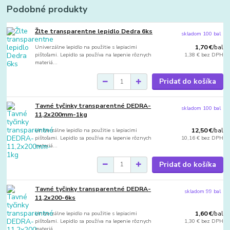
Podobné produkty
Žlte transparentne lepidlo Dedra 6ks
skladom 100 bal
Univerzálne lepidlo na použitie s lepiacimi
1,70 €
/
bal
pištoľami. Lepidlo sa používa na lepenie rôznych
1,38 €
bez DPH
materiá...
Pridať do košíka
Tavné tyčinky transparentné DEDRA-
skladom 100 bal
11,2x200mm-1kg
Univerzálne lepidlo na použitie s lepiacimi
12,50 €
/
bal
pištoľami. Lepidlo sa používa na lepenie rôznych
10,16 €
bez DPH
materiá...
Pridať do košíka
Tavné tyčinky transparentné DEDRA-
skladom 99 bal
11,2x200-6ks
Univerzálne lepidlo na použitie s lepiacimi
1,60 €
/
bal
pištoľami. Lepidlo sa používa na lepenie rôznych
1,30 €
bez DPH
materiá...