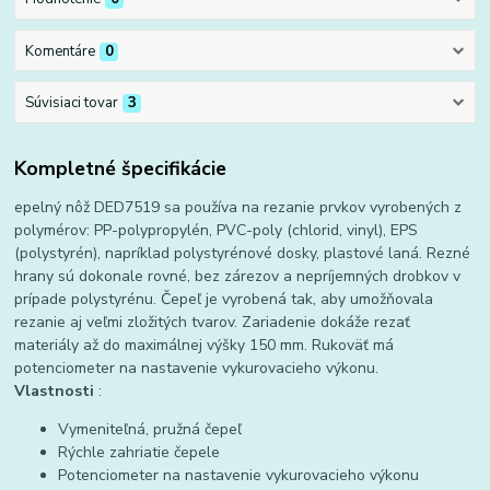
Komentáre
0
Súvisiaci tovar
3
Kompletné špecifikácie
epelný nôž DED7519 sa používa na rezanie prvkov vyrobených z
polymérov: PP-polypropylén, PVC-poly (chlorid, vinyl), EPS
(polystyrén), napríklad polystyrénové dosky, plastové laná. Rezné
hrany sú dokonale rovné, bez zárezov a nepríjemných drobkov v
prípade polystyrénu. Čepeľ je vyrobená tak, aby umožňovala
rezanie aj veľmi zložitých tvarov. Zariadenie dokáže rezať
materiály až do maximálnej výšky 150 mm. Rukoväť má
potenciometer na nastavenie vykurovacieho výkonu.
Vlastnosti
:
Vymeniteľná, pružná čepeľ
Rýchle zahriatie čepele
Potenciometer na nastavenie vykurovacieho výkonu