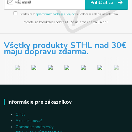
Prihlásiť sa
Súhlasím so
spracovaním osobných údajov
za účelom zasielania newslettera.
Môžete sa kedykoľvek odhlásiť. Zasielame raz za 14 dní.
Všetky produkty STHL nad 30€
maju dopravu zdarma.
Informácie pre zákazníkov
O nás
Ako nakupovať
Obchodné podmienky