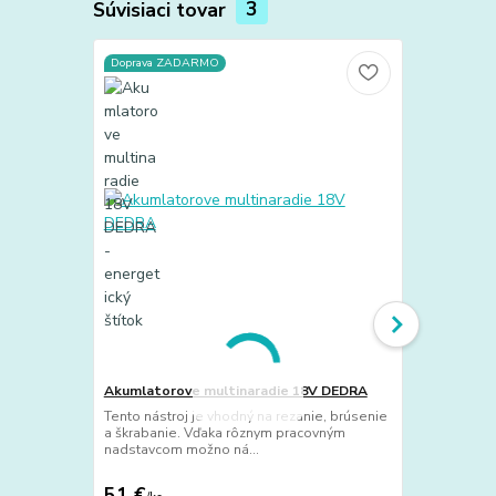
Súvisiaci tovar
3
Doprava ZADARMO
Doprava ZA
Akumlatorove multinaradie 18V DEDRA
Akumulatoro
bezuhlikov
Tento nástroj je vhodný na rezanie, brúsenie
a škrabanie. Vďaka rôznym pracovným
Akumulátorov
nadstavcom možno ná...
SAS+ALL DED7
nachádza svo
51 €
84,50 €