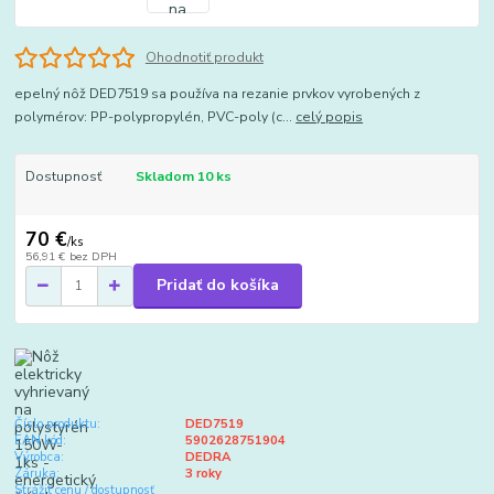
Ohodnotiť produkt
epelný nôž DED7519 sa používa na rezanie prvkov vyrobených z
polymérov: PP-polypropylén, PVC-poly (c...
celý popis
Dostupnosť
Skladom 10 ks
70 €
/
ks
56,91 €
bez DPH
Pridať do košíka
Číslo produktu:
DED7519
EAN kód:
5902628751904
Výrobca:
DEDRA
Záruka:
3 roky
Strážiť cenu / dostupnosť