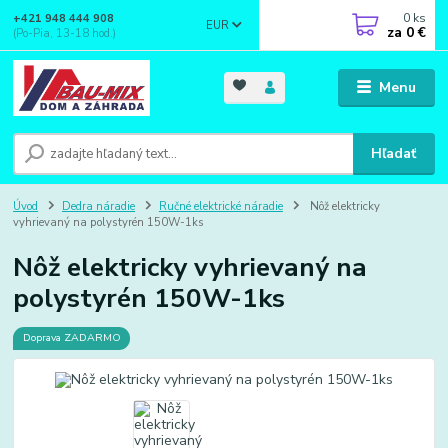
0
ks
+421 948 444 908
EUR
za
0 €
(Po-Pia, 13-18 hod.)
Menu
Hľadať
Úvod
Dedra náradie
Ručné elektrické náradie
Nôž elektricky
vyhrievaný na polystyrén 150W-1ks
Nôž elektricky vyhrievaný na
polystyrén 150W-1ks
Doprava ZADARMO