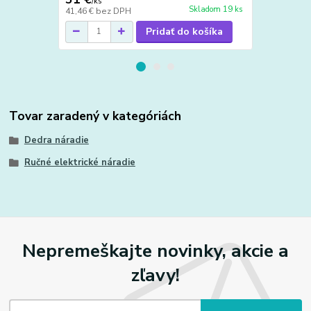
/
ks
/
k
Skladom 19 ks
41,46 €
bez DPH
68,70 €
bez 
Pridať do košíka
Tovar zaradený v kategóriách
Dedra náradie
Ručné elektrické náradie
Nepremeškajte novinky, akcie a
zľavy!