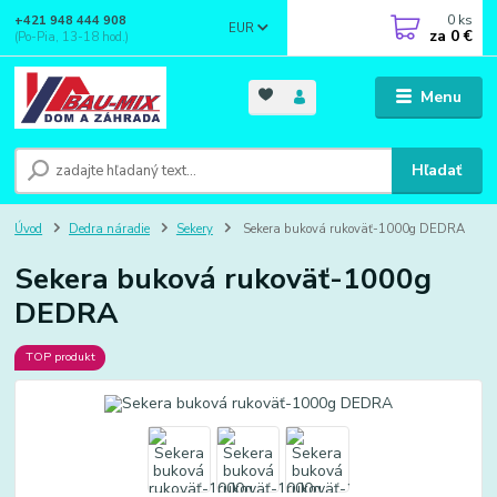
0
ks
+421 948 444 908
EUR
za
0 €
(Po-Pia, 13-18 hod.)
Menu
Hľadať
Úvod
Dedra náradie
Sekery
Sekera buková rukoväť-1000g DEDRA
Sekera buková rukoväť-1000g
DEDRA
TOP produkt