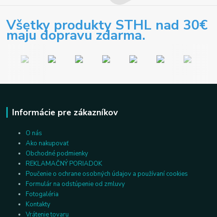
Všetky produkty STHL nad 30€
maju dopravu zdarma.
Informácie pre zákazníkov
O nás
Ako nakupovať
Obchodné podmienky
REKLAMAČNÝ PORIADOK
Poučenie o ochrane osobných údajov a používaní cookies
Formulár na odstúpenie od zmluvy
Fotogaléria
Kontakty
Vrátenie tovaru