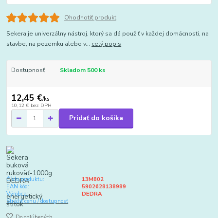
Ohodnotiť produkt
Sekera je univerzálny nástroj, ktorý sa dá použiť v každej domácnosti, na
stavbe, na pozemku alebo v...
celý popis
Dostupnosť
Skladom 500 ks
12,45 €
/
ks
10,12 €
bez DPH
Pridať do košíka
Číslo produktu:
13M802
EAN kód:
5902628138989
Výrobca:
DEDRA
Strážiť cenu / dostupnosť
Do obľúbených