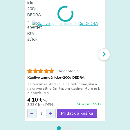
Záhradná pí
1 hodnotenie
Záhradná pí
Kladivo zamočnicke-200g DEDRA
na rezanie k
Zámočnícke kladivo je najobľúbenejším a
materiálov n
najuniverzálnejším typom kladiva, ktoré je k
dispozícii v ni...
4,10 €
4,95 €
/
ks
/
ks
Skladom 199 ks
3,33 €
bez DPH
4,02 €
bez D
Pridať do košíka