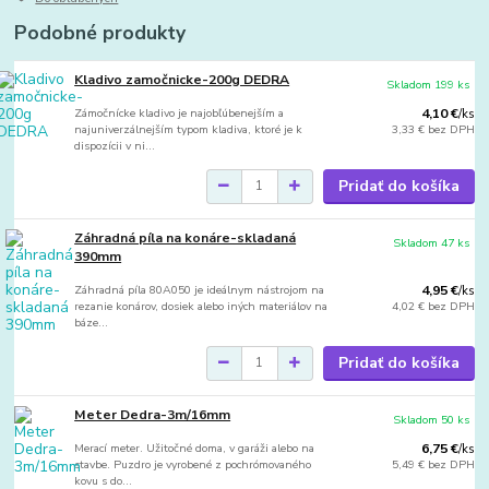
Podobné produkty
Kladivo zamočnicke-200g DEDRA
Skladom 199 ks
Zámočnícke kladivo je najobľúbenejším a
4,10 €
/
ks
najuniverzálnejším typom kladiva, ktoré je k
3,33 €
bez DPH
dispozícii v ni...
Pridať do košíka
Záhradná píla na konáre-skladaná
Skladom 47 ks
390mm
Záhradná píla 80A050 je ideálnym nástrojom na
4,95 €
/
ks
rezanie konárov, dosiek alebo iných materiálov na
4,02 €
bez DPH
báze...
Pridať do košíka
Meter Dedra-3m/16mm
Skladom 50 ks
Merací meter. Užitočné doma, v garáži alebo na
6,75 €
/
ks
stavbe. Puzdro je vyrobené z pochrómovaného
5,49 €
bez DPH
kovu s do...