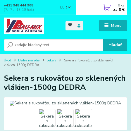
0
ks
+421 948 444 908
EUR
za
0 €
(Po-Pia, 13-18 hod.)
Menu
Hľadať
Úvod
Dedra náradie
Sekery
Sekera s rukoväťou zo sklenených
vlákien-1500g DEDRA
Sekera s rukoväťou zo sklenených
vlákien-1500g DEDRA