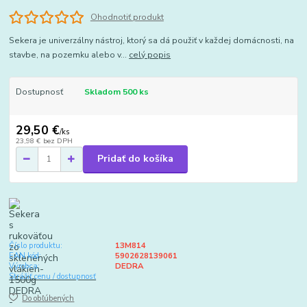
Ohodnotiť produkt
Sekera je univerzálny nástroj, ktorý sa dá použiť v každej domácnosti, na
stavbe, na pozemku alebo v...
celý popis
Dostupnosť
Skladom 500 ks
29,50 €
/
ks
23,98 €
bez DPH
Pridať do košíka
Číslo produktu:
13M814
EAN kód:
5902628139061
Výrobca:
DEDRA
Strážiť cenu / dostupnosť
Do obľúbených