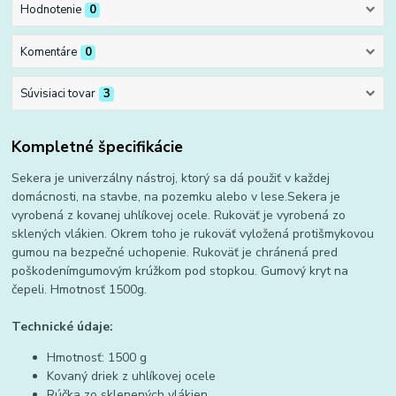
Hodnotenie
0
Komentáre
0
Súvisiaci tovar
3
Kompletné špecifikácie
Sekera je univerzálny nástroj, ktorý sa dá použiť v každej
domácnosti, na stavbe, na pozemku alebo v lese.Sekera je
vyrobená z kovanej uhlíkovej ocele. Rukoväť je vyrobená zo
sklených vlákien. Okrem toho je rukoväť vyložená protišmykovou
gumou na bezpečné uchopenie. Rukoväť je chránená pred
poškodenímgumovým krúžkom pod stopkou. Gumový kryt na
čepeli. Hmotnosť 1500g.
Technické údaje:
Hmotnosť: 1500 g
Kovaný driek z uhlíkovej ocele
Rúčka zo sklenených vlákien