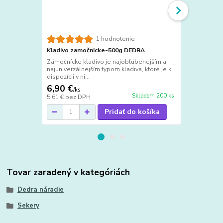
Záhradná pí
1 hodnotenie
Záhradná pí
Kladivo zamočnicke-500g DEDRA
na rezanie k
Zámočnícke kladivo je najobľúbenejším a
materiálov n
najuniverzálnejším typom kladiva, ktoré je k
dispozícii v ni...
6,90 €
4,95 €
/
ks
/
ks
Skladom 200 ks
5,61 €
bez DPH
4,02 €
bez D
Pridať do košíka
Tovar zaradený v kategóriách
Dedra náradie
Sekery