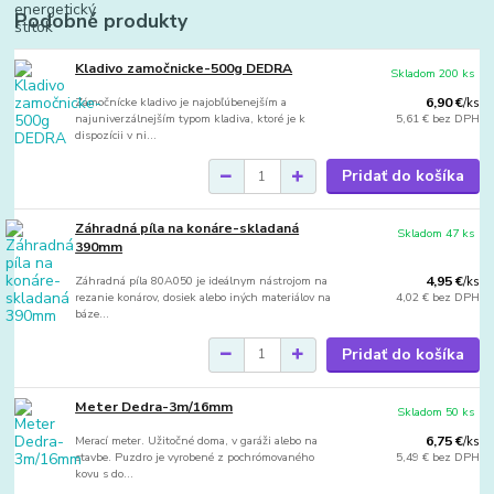
Podobné produkty
Kladivo zamočnicke-500g DEDRA
Skladom 200 ks
Zámočnícke kladivo je najobľúbenejším a
6,90 €
/
ks
najuniverzálnejším typom kladiva, ktoré je k
5,61 €
bez DPH
dispozícii v ni...
Pridať do košíka
Záhradná píla na konáre-skladaná
Skladom 47 ks
390mm
Záhradná píla 80A050 je ideálnym nástrojom na
4,95 €
/
ks
rezanie konárov, dosiek alebo iných materiálov na
4,02 €
bez DPH
báze...
Pridať do košíka
Meter Dedra-3m/16mm
Skladom 50 ks
Merací meter. Užitočné doma, v garáži alebo na
6,75 €
/
ks
stavbe. Puzdro je vyrobené z pochrómovaného
5,49 €
bez DPH
kovu s do...