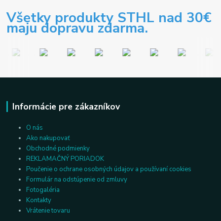
Všetky produkty STHL nad 30€
maju dopravu zdarma.
Informácie pre zákazníkov
O nás
Ako nakupovať
Obchodné podmienky
REKLAMAČNÝ PORIADOK
Poučenie o ochrane osobných údajov a používaní cookies
Formulár na odstúpenie od zmluvy
Fotogaléria
Kontakty
Vrátenie tovaru