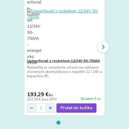
Usmerňovač s rozbehom 12/24V 50-750Ah
Nabíjačka je zariadenie určené na nabíjanie
Mikroproces
olovených akumulátorov s napätím 12 / 24V a
3-120Ah, LC
kapacitou 40...
Ide o kompak
technológiou
profesionáln
193,29 €
43,50 €
/
ks
/
k
Skladom 5 ks
157,15 €
bez DPH
35,37 €
bez 
Pridať do košíka