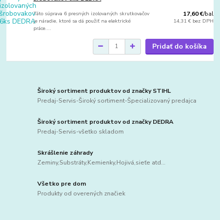
Táto súprava 6 presných izolovaných skrutkovačov
17,60 €
/
bal
je náradie, ktoré sa dá použiť na elektrické
14,31 €
bez DPH
práce....
Pridať do košíka
Široký sortiment produktov od značky STIHL
Predaj-Servis-Široký sortiment-Špecializovaný predajca
Široký sortiment produktov od značky DEDRA
Predaj-Servis-všetko skladom
Skrášlenie záhrady
Zeminy,Substráty,Kemienky,Hojivá,sieťe atd...
Všetko pre dom
Produkty od overených značiek