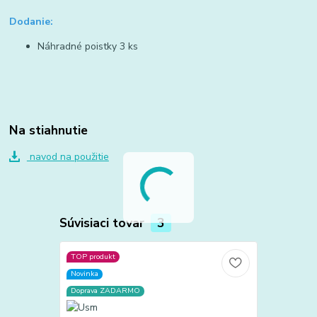
Dodanie:
Náhradné poistky 3 ks
Na stiahnutie
navod na použitie
Súvisiaci tovar
3
TOP produkt
TOP produkt
Novinka
Doprava ZA
Doprava ZADARMO