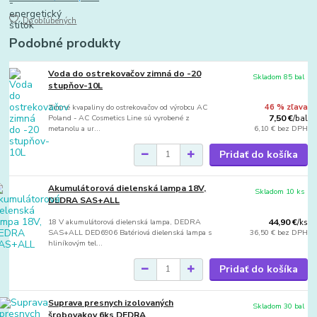
Do obľúbených
Podobné produkty
Voda do ostrekovačov zimná do -20
Skladom 85 bal
stupňov-10L
Zimné kvapaliny do ostrekovačov od výrobcu AC
46 % zľava
Poland - AC Cosmetics Line sú vyrobené z
7,50 €
/
bal
metanolu a ur...
6,10 €
bez DPH
Pridať do košíka
Akumulátorová dielenská lampa 18V,
Skladom 10 ks
DEDRA SAS+ALL
18 V akumulátorová dielenská lampa, DEDRA
44,90 €
/
ks
SAS+ALL DED6906 Batériová dielenská lampa s
36,50 €
bez DPH
hliníkovým tel...
Pridať do košíka
Suprava presnych izolovaných
Skladom 30 bal
šrobovakov 6ks DEDRA