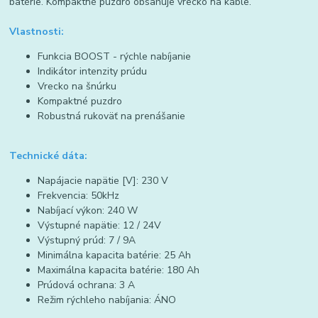
batérie. Kompaktné puzdro obsahuje vrecko na káble.
Vlastnosti:
Funkcia BOOST - rýchle nabíjanie
Indikátor intenzity prúdu
Vrecko na šnúrku
Kompaktné puzdro
Robustná rukoväť na prenášanie
Technické dáta:
Napájacie napätie [V]: 230 V
Frekvencia: 50kHz
Nabíjací výkon: 240 W
Výstupné napätie: 12 / 24V
Výstupný prúd: 7 / 9A
Minimálna kapacita batérie: 25 Ah
Maximálna kapacita batérie: 180 Ah
Prúdová ochrana: 3 A
Režim rýchleho nabíjania: ÁNO