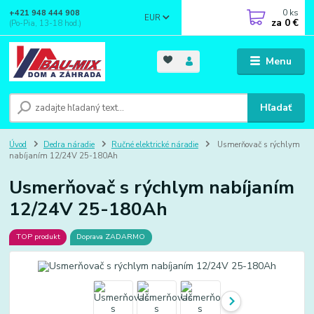
0
ks
+421 948 444 908
EUR
za
0 €
(Po-Pia, 13-18 hod.)
Menu
Hľadať
Úvod
Dedra náradie
Ručné elektrické náradie
Usmerňovač s rýchlym
nabíjaním 12/24V 25-180Ah
Usmerňovač s rýchlym nabíjaním
12/24V 25-180Ah
TOP produkt
Doprava ZADARMO