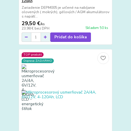
120Ah
Zariadenie DEPM005 je určené na nabíjanie
olovených ( mokrých), gélových / AGM akumulátorov
s napätí...
29,50 €
/
ks
Skladom 50 ks
23,98 €
bez DPH
Pridať do košíka
TOP produkt
Doprava ZADARMO