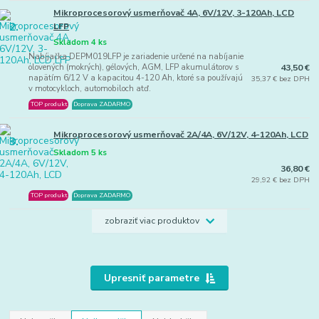
Mikroprocesorový usmerňovač 4A, 6V/12V, 3-120Ah, LCD
2.
LFP
Skladom 4 ks
Nabíjačka DEPM019LFP je zariadenie určené na nabíjanie
43,50 €
olovených (mokrých), gélových, AGM, LFP akumulátorov s
napätím 6/12 V a kapacitou 4-120 Ah, ktoré sa používajú
35,37 € bez DPH
v motocykloch, automobiloch atď.
TOP produkt
Doprava ZADARMO
Mikroprocesorový usmerňovač 2A/4A, 6V/12V, 4-120Ah, LCD
3.
Skladom 5 ks
36,80 €
29,92 € bez DPH
TOP produkt
Doprava ZADARMO
zobraziť viac produktov
Upresniť parametre