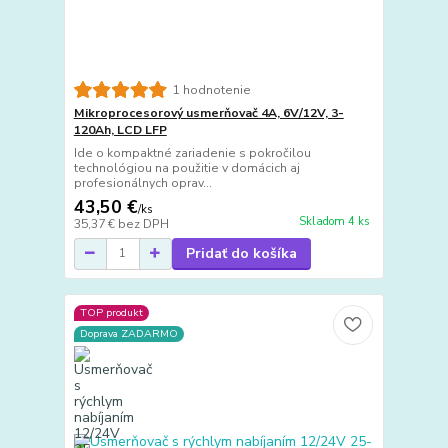
1 hodnotenie
Mikroprocesorový usmerňovač 4A, 6V/12V, 3-
120Ah, LCD LFP
Ide o kompaktné zariadenie s pokročilou
technológiou na použitie v domácich aj
profesionálnych oprav...
43,50 €
/
ks
Skladom 4 ks
35,37 €
bez DPH
Pridať do košíka
TOP produkt
Doprava ZADARMO