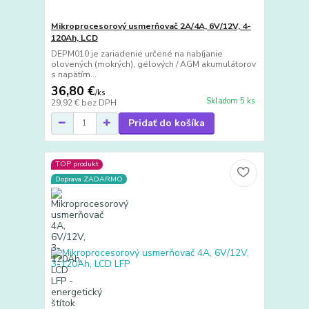
Mikroprocesorový usmerňovač 2A/4A, 6V/12V, 4-
120Ah, LCD
DEPM010 je zariadenie určené na nabíjanie
olovených (mokrých), gélových / AGM akumulátorov
s napätím...
36,80 €
/
ks
Skladom 5 ks
29,92 €
bez DPH
Pridať do košíka
TOP produkt
Doprava ZADARMO