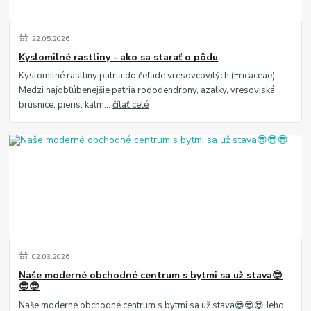
22
.
05
.
2026
Kyslomilné rastliny - ako sa starať o pôdu
Kyslomilné rastliny patria do čeľade vresovcovitých (Ericaceae).
Medzi najobľúbenejšie patria rododendrony, azalky, vresoviská,
brusnice, pieris, kalm...
čítať celé
02
.
03
.
2026
Naše moderné obchodné centrum s bytmi sa už stava😎
😎😎
Naše moderné obchodné centrum s bytmi sa už stava😎😎😎 Jeho