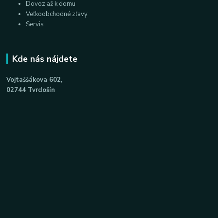
Dovoz až k domu
Veľkoobchodné zľavy
Servis
Kde nás nájdete
Vojtaššákova 602,
02744 Tvrdošín