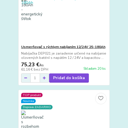
Usmerňovač s rýchlym nabíjaním 12/24V 25-180Ah
Nabíjačka DEP021 je zariadenie určené na nabíjanie
olovených batérií s napätím 12 / 24V a kapacitou ...
75,23 €
/
ks
Skladom 20 ks
61,16 €
bez DPH
Pridať do košíka
TOP produkt
Novinka
Doprava ZADARMO