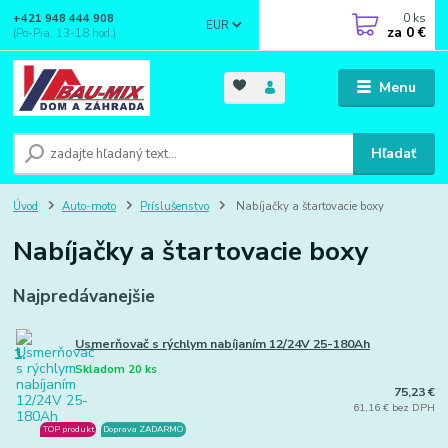
0
ks
+421 948 444 908
EUR
za
0 €
(Po-Pia, 13-18 hod.)
Menu
Hľadať
Úvod
Auto-moto
Príslušenstvo
Nabíjačky a štartovacie boxy
Nabíjačky a štartovacie boxy
Najpredávanejšie
Usmerňovač s rýchlym nabíjaním 12/24V 25-180Ah
1.
Skladom 20 ks
75,23 €
61,16 € bez DPH
TOP produkt
Doprava ZADARMO