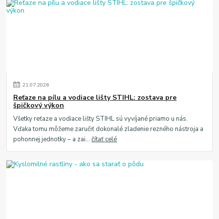
21
.
07
.
2026
Reťaze na pílu a vodiace lišty STIHL: zostava pre
špičkový výkon
Všetky reťaze a vodiace lišty STIHL sú vyvíjané priamo u nás.
Vďaka tomu môžeme zaručiť dokonalé zladenie rezného nástroja a
pohonnej jednotky – a zai...
čítať celé