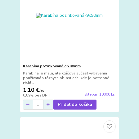
Karabína pozinkovaná-9x90mm
Karabina je malá, ale kľúčová súčasť vybavenia
používaná v rôznych oblastiach, kde je potrebné
rýchl...
1,10 €
/
ks
skladom 10000 ks
0,89 €
bez DPH
Pridať do košíka