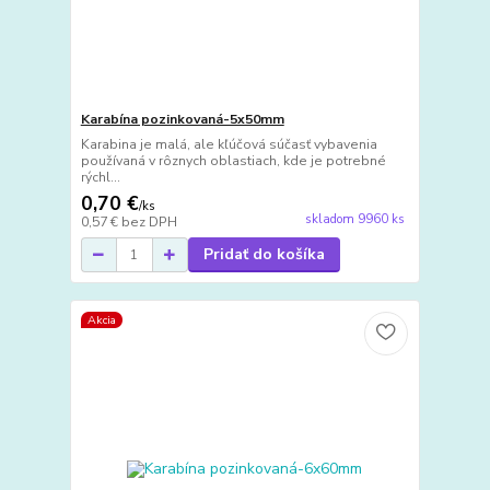
Karabína pozinkovaná-5x50mm
Karabina je malá, ale kľúčová súčasť vybavenia
používaná v rôznych oblastiach, kde je potrebné
rýchl...
0,70 €
/
ks
skladom 9960 ks
0,57 €
bez DPH
Pridať do košíka
Akcia