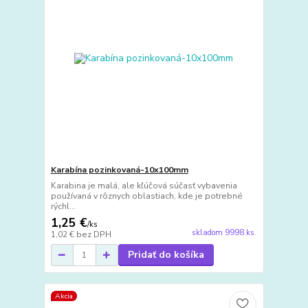
Karabína pozinkovaná-10x100mm
Karabina je malá, ale kľúčová súčasť vybavenia
používaná v rôznych oblastiach, kde je potrebné
rýchl...
1,25 €
/
ks
skladom 9998 ks
1,02 €
bez DPH
Pridať do košíka
Akcia