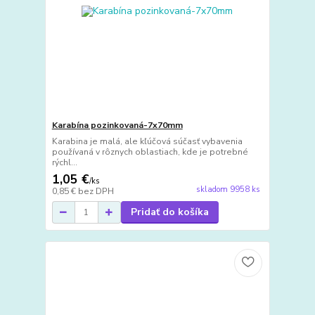
Karabína pozinkovaná-7x70mm
Karabina je malá, ale kľúčová súčasť vybavenia
používaná v rôznych oblastiach, kde je potrebné
rýchl...
1,05 €
/
ks
skladom 9958 ks
0,85 €
bez DPH
Pridať do košíka