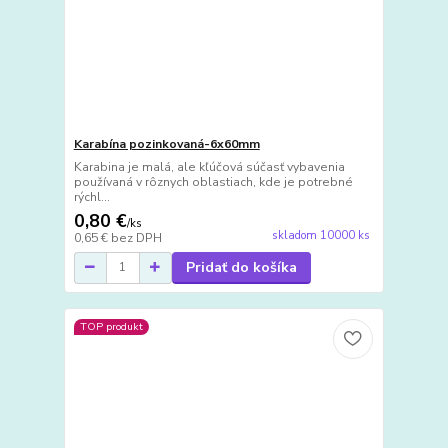
Karabína pozinkovaná-6x60mm
Karabina je malá, ale kľúčová súčasť vybavenia
používaná v rôznych oblastiach, kde je potrebné
rýchl...
0,80 €
/
ks
skladom 10000 ks
0,65 €
bez DPH
Pridať do košíka
TOP produkt