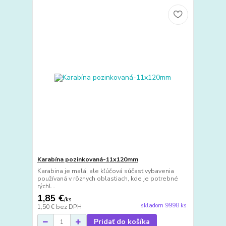
Karabína pozinkovaná-11x120mm
Karabina je malá, ale kľúčová súčasť vybavenia
používaná v rôznych oblastiach, kde je potrebné
rýchl...
1,85 €
/
ks
skladom 9998 ks
1,50 €
bez DPH
Pridať do košíka