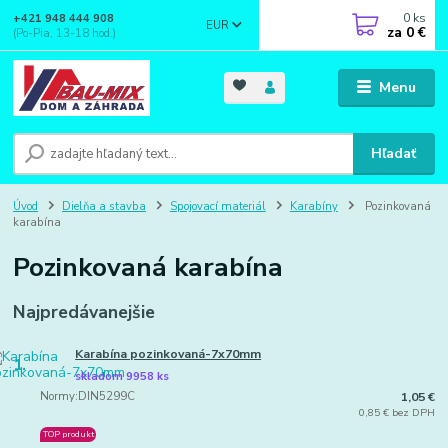
0
ks
+421 948 444 908
EUR
za
0 €
(Po-Pia, 13-18 hod.)
Menu
Hľadať
Úvod
Dielňa a stavba
Spojovací materiál
Karabíny
Pozinkovaná
karabína
Pozinkovaná karabína
Najpredávanejšie
Karabína pozinkovaná-7x70mm
1.
skladom 9958 ks
Normy:DIN5299C
1,05 €
0,85 € bez DPH
TOP produkt