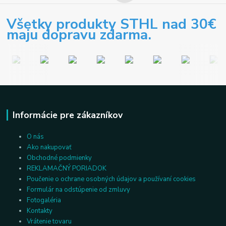
Všetky produkty STHL nad 30€
maju dopravu zdarma.
Informácie pre zákazníkov
O nás
Ako nakupovať
Obchodné podmienky
REKLAMAČNÝ PORIADOK
Poučenie o ochrane osobných údajov a používaní cookies
Formulár na odstúpenie od zmluvy
Fotogaléria
Kontakty
Vrátenie tovaru