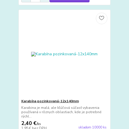
Karabína pozinkovaná-12x140mm
Karabina je malá, ale kľúčová súčasť vybavenia
používaná v rôznych oblastiach, kde je potrebné
rýchl...
2,40 €
/
ks
skladom 10000 ks
1,95 €
bez DPH