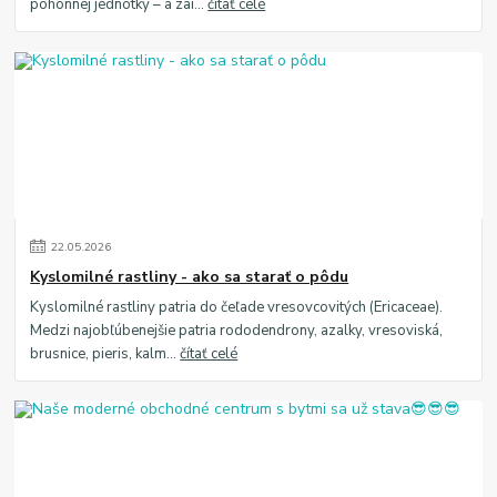
pohonnej jednotky – a zai...
čítať celé
22
.
05
.
2026
Kyslomilné rastliny - ako sa starať o pôdu
Kyslomilné rastliny patria do čeľade vresovcovitých (Ericaceae).
Medzi najobľúbenejšie patria rododendrony, azalky, vresoviská,
brusnice, pieris, kalm...
čítať celé