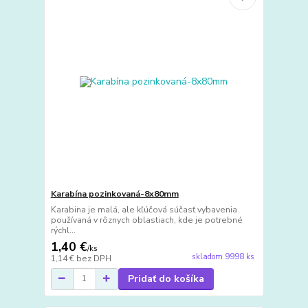
Karabína pozinkovaná-8x80mm
Karabina je malá, ale kľúčová súčasť vybavenia
používaná v rôznych oblastiach, kde je potrebné
rýchl...
1,40 €
/
ks
skladom 9998 ks
1,14 €
bez DPH
Pridať do košíka