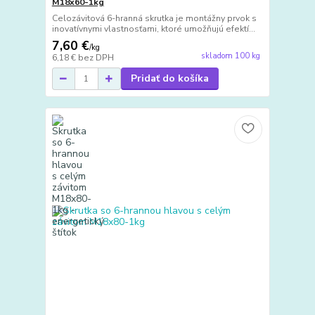
M18x60-1kg
Celozávitová 6-hranná skrutka je montážny prvok s
inovatívnymi vlastnosťami, ktoré umožňujú efektí...
7,60 €
/
kg
skladom 100 kg
6,18 €
bez DPH
Pridať do košíka