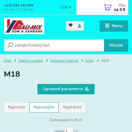
0
ks
+421 948 444 908
EUR
za
0 €
(Po-Pia, 13-18 hod.)
Menu
Hľadať
Úvod
Dielňa a stavba
Spojovací materiál
Šroby
M18
M18
Upresniť parametre
Najnovšie
Najlacnejšie
Najdrahšie
Zobrazujem 1-4 z 4
strana
z 1