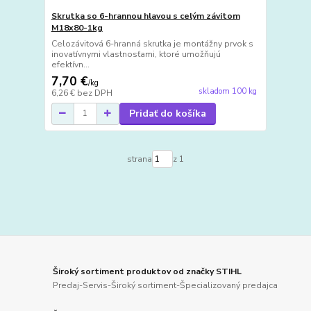
Skrutka so 6-hrannou hlavou s celým závitom
M18x80-1kg
Celozávitová 6-hranná skrutka je montážny prvok s
inovatívnymi vlastnosťami, ktoré umožňujú
efektívn...
7,70 €
/
kg
skladom 100 kg
6,26 €
bez DPH
Pridať do košíka
strana
z 1
Široký sortiment produktov od značky STIHL
Predaj-Servis-Široký sortiment-Špecializovaný predajca