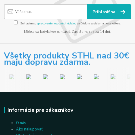
Prihlásiť sa
Súhlasím so
spracovaním osobných údajov
za účelom zasielania newslettera.
Môžete sa kedykoľvek odhlásiť. Zasielame raz za 14 dní.
Všetky produkty STHL nad 30€
maju dopravu zdarma.
Informácie pre zákazníkov
O nás
Ako nakupovať