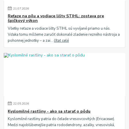
21
.
07
.
2026
Reťaze na pílu a vodiace lišty STIHL: zostava pre
špičkový výkon
Všetky reťaze a vodiace lišty STIHL sú vyvíjané priamo u nás.
Vďaka tomu môžeme zaručiť dokonalé zladenie rezného nástroja a
pohonnej jednotky – a zai...
čítať celé
22
.
05
.
2026
Kyslomilné rastliny - ako sa starať o pôdu
Kyslomilné rastliny patria do čeľade vresovcovitých (Ericaceae).
Medzi najobľúbenejšie patria rododendrony, azalky, vresoviská,