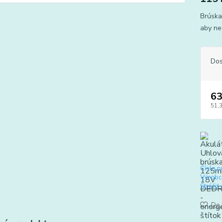
Brúska
aby ne
Dos
63
51,
Číslo p
Výrobc
Strážiť
Do 