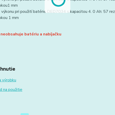
bkou1 mm
 výkonu pri použití batérie DED7034 s kapacitou 4. 0 Ah: 57 r
bkou 1 mm
neobsahuje batériu a nabíjačku
ahnutie
a výrobku
 na použitie