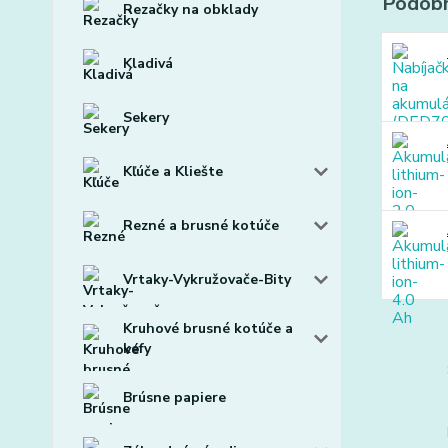
Podobn
Rezačky na obklady
Kladivá
Sekery
Kľúče a Kliešte
Rezné a brusné kotúče
Vrtaky-Vykružovače-Bity
Kruhové brusné kotúče a
kefy
Brúsne papiere