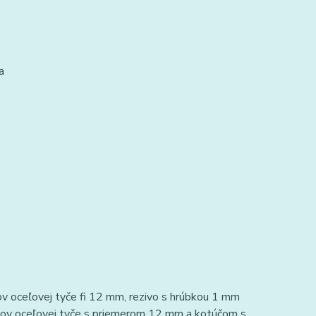
a
ov oceľovej tyče fi 12 mm, rezivo s hrúbkou 1 mm
ezov oceľovej tyče s priemerom 12 mm a kotúčom s