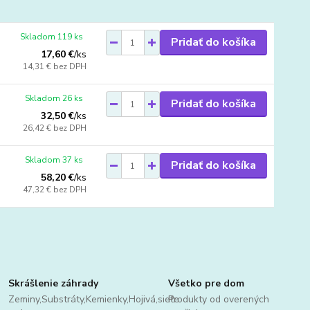
Skladom 119 ks
Pridať do košíka
17,60 €
/
ks
14,31 €
bez DPH
Skladom 26 ks
Pridať do košíka
32,50 €
/
ks
26,42 €
bez DPH
Skladom 37 ks
Pridať do košíka
58,20 €
/
ks
47,32 €
bez DPH
Skrášlenie záhrady
Všetko pre dom
Zeminy,Substráty,Kemienky,Hojivá,sieťe
Produkty od overených