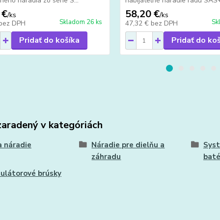
ľného náradia zo série S...
nabíjateľné náradie radu SAS+
 €
58,20 €
/
ks
/
ks
Skladom 26 ks
Sk
bez DPH
47,32 €
bez DPH
Pridať do košíka
Pridať do ko
zaradený v kategóriách
 náradie
Náradie pre dielňu a
Sys
záhradu
baté
ulátorové brúsky