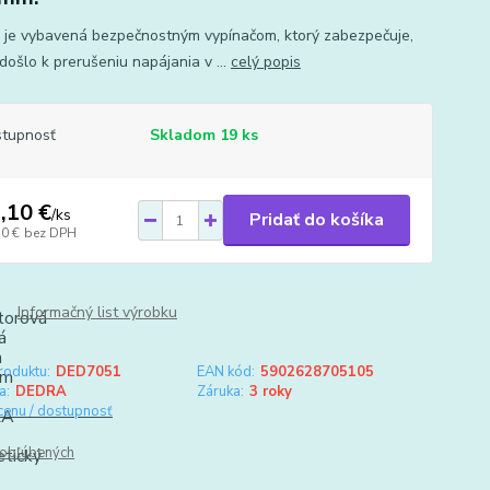
 je vybavená bezpečnostným vypínačom, ktorý zabezpečuje,
došlo k prerušeniu napájania v ...
celý popis
tupnosť
Skladom 19 ks
,10 €
/
ks
Pridať do košíka
30 €
bez DPH
Informačný list výrobku
roduktu:
DED7051
EAN kód:
5902628705105
a:
DEDRA
Záruka:
3 roky
 cenu / dostupnosť
obľúbených