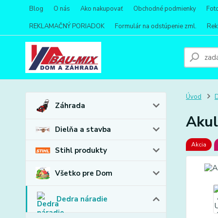
Blog
O nás
Ako nakupovať
Obchodné podmienky
Fot
REKLAMAČNÝ PORIADOK
Formulár na odstúpenie zml.
Rek
Úvod
D
Záhrada
Akul
Dielňa a stavba
Akcia
Stihl produkty
Všetko pre Dom
Dedra náradie