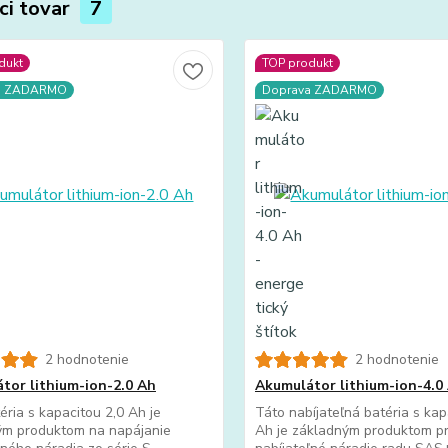
ci tovar
7
dukt
TOP produkt
a ZADARMO
Doprava ZADARMO
2 hodnotenie
2 hodnotenie
tor lithium-ion-2.0 Ah
Akumulátor lithium-ion-4.0
éria s kapacitou 2,0 Ah je
Táto nabíjateľná batéria s kap
ým produktom na napájanie
Ah je základným produktom p