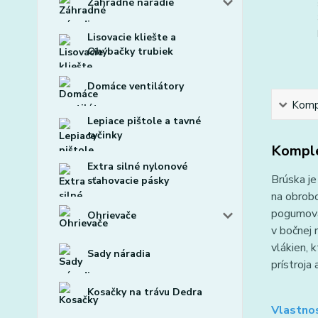
Záhradné náradie
Lisovacie kliešte a
Ohýbačky trubiek
Domáce ventilátory
Kompl
Lepiace pištole a tavné
tyčinky
Komple
Extra silné nylonové
Brúska je
sťahovacie pásky
na obrobo
pogumovan
Ohrievače
v bočnej 
vlákien, 
Sady náradia
prístroja
Kosačky na trávu Dedra
Vlastno