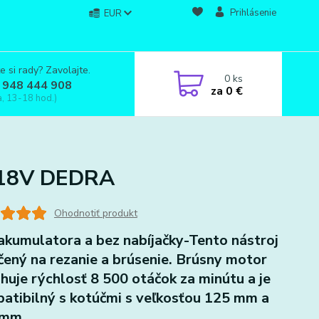
Prihlásenie
EUR
e si rady? Zavolajte.
0
ks
 948 444 908
za
0 €
a, 13-18 hod.)
 18V DEDRA
Ohodnotiť produkt
akumulatora a bez nabíjačky-Tento nástroj
rčený na rezanie a brúsenie. Brúsny motor
huje rýchlosť 8 500 otáčok za minútu a je
atibilný s kotúčmi s veľkosťou 125 mm a
 mm.