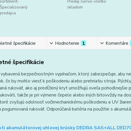
sortiment-
Predaj-Servis-všetko
Špecializovaný
skladom
predajca
etné špecifikácie
Hodnotenie
1
Komentáre
tné špecifikácie
 vybavená bezpečnostným vypínačom, ktorý zabezpečuje, aby ned
k, čo by mohlo viesť k poškodeniu alebo prehriatiu stroja. Rýchl
á rukoväť, ako aj predĺžený kryt umožňujú oveľa pohodlnejšie p
rukoväti, takže je pri výmene čepele alebo iných bitovvždy na do
ktoré zvyšujú odolnosť vočimechanickému poškodeniu a UV žiaren
 a pogumovaná rukoväť. Odporúčaná batéria na použitie s akumu
sti akumulátorovej uhlovej brúsky DEDRA SAS+ALL DED7