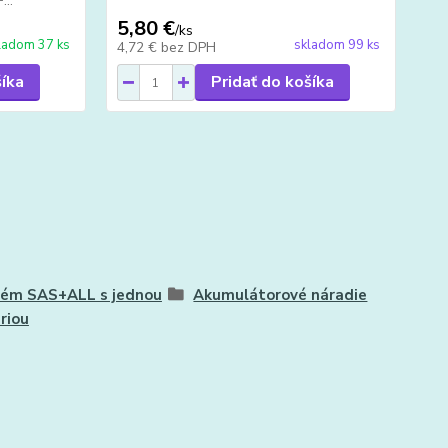
...
5,80 €
16
/
ks
ladom 37 ks
skladom 99 ks
4,72 €
bez DPH
13
šíka
Pridať do košíka
tém SAS+ALL s jednou
Akumulátorové náradie
riou