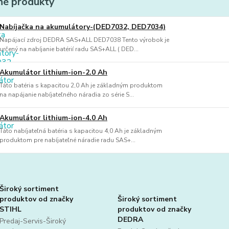
é produkty
Nabíjačka na akumulátory-(DED7032, DED7034)
Napájací zdroj DEDRA SAS+ALL DED7038 Tento výrobok je
určený na nabíjanie batérií radu SAS+ALL ( DED...
Akumulátor lithium-ion-2.0 Ah
Táto batéria s kapacitou 2,0 Ah je základným produktom
na napájanie nabíjateľného náradia zo série S...
Akumulátor lithium-ion-4.0 Ah
Táto nabíjateľná batéria s kapacitou 4,0 Ah je základným
produktom pre nabíjateľné náradie radu SAS+...
Široký sortiment
produktov od značky
Široký sortiment
STIHL
produktov od značky
DEDRA
Predaj-Servis-Široký