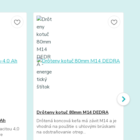
TO
Drôteny kotuč 80mm M14 DEDRA
Ru
59
 Ah
Drôtená koncová kefa má závit M14 a je
vhodná na použitie s uhlovými brúskami
APL
acitou 4,0
na odstraňovanie otrep...
pás
re
vyr