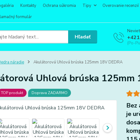
ogaléria
Kontakty
Ochrana súkromia
Tipy
Overovanie recenzií
lamačný formulár
Neviet
Hľadať
+421
(Po-Pi
edra náradie
Akulátorová Uhlová brúska 125mm 18V DEDRA
átorová Uhlová brúska 125mm
TOP produkt
Doprava ZADARMO
Bez 
je u
dosa
komp
115