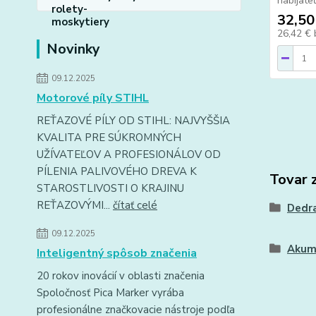
nabíjate
32,50
26,42 €
Novinky
09.12.2025
Motorové píly STIHL
REŤAZOVÉ PÍLY OD STIHL: NAJVYŠŠIA
KVALITA PRE SÚKROMNÝCH
UŽÍVATEĽOV A PROFESIONÁLOV OD
PÍLENIA PALIVOVÉHO DREVA K
Tovar 
STAROSTLIVOSTI O KRAJINU
REŤAZOVÝMI...
čítať celé
Dedra
09.12.2025
Akum
Inteligentný spôsob značenia
20 rokov inovácií v oblasti značenia
Spoločnosť Pica Marker vyrába
profesionálne značkovacie nástroje podľa