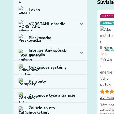
Súvisia
Lexan
TOP pro
Doprav
VORSTAHL náradie
Pieskovačka
Inteligentný spôsob
značenia
Odkvapové systémy
Parapety
Záclonové tyče a Garniže
Akumulá
Táto bat
Žalúzie-rolety-
základn
moskytiery