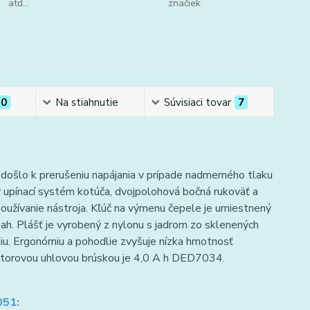
atd...
značiek
0
Na stiahnutie
Súvisiaci tovar
7
ošlo k prerušeniu napájania v prípade nadmerného tlaku
y upínací systém kotúča, dvojpolohová bočná rukoväť a
oužívanie nástroja. Kľúč na výmenu čepele je umiestnený
sah. Plášť je vyrobený z nylonu s jadrom zo sklenených
iu. Ergonómiu a pohodlie zvyšuje nízka hmotnosť
látorovou uhlovou brúskou je 4,0 A h DED7034.
051: