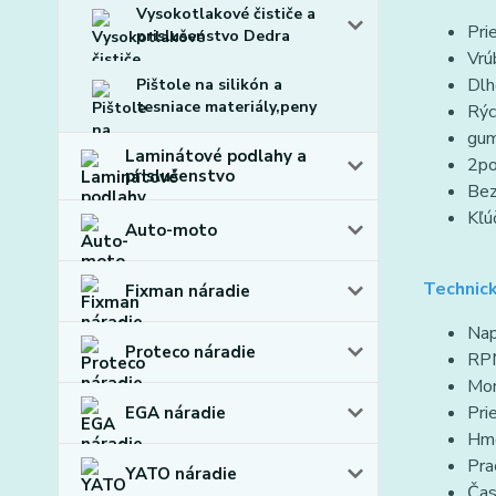
Vysokotlakové čističe a
Pri
prislušenstvo Dedra
Vrú
Dlh
Pištole na silikón a
tesniace materiály,peny
Rýc
gum
Laminátové podlahy a
2po
prislušenstvo
Bez
Kľú
Auto-moto
Technic
Fixman náradie
Nap
Proteco náradie
RP
Mon
Pri
EGA náradie
Hmo
Pra
YATO náradie
Čas