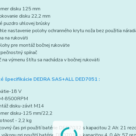
emer disku 125 mm
bkovanie disku 22,2 mm
é puzdro uhlovej brúsky
hle nastavenie polohy ochranného krytu noža bez použitia náradi
a na rukoväti
lohy pre montáž bočnej rukoväte
pečnostný spínač
č na výmenu štítu sa nachádza v bočnej rukoväti
ké špecifikácie DEDRA SAS+ALL DED7051 :
ätie-18 V
M-8500RPM
táž disku-závit M14
emer disku-125 mm/22,2
tnosť - 2,2 kg
covný čas pri použití batérie DED7032 s kapacitou 2 Ah: 21 rez
 výkonu pri použití batérie DED7034 s kapacitou 4. 0 Ah: 57 r