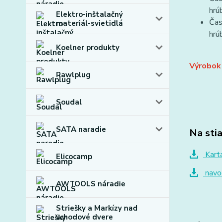
hrú
Elektro-inštalačný
Čas
materiál-svietidlá
hrú
Koelner produkty
Výrobok 
Rawlplug
Soudal
SATA naradie
Na sti
Kart
Elicocamp
navod
AWTOOLS náradie
Striešky a Markízy nad
vchodové dvere